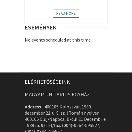
READ MORE
ESEMÉNYEK
No events scheduled at this time.
ELÉRHETŐSÉGEINK
MAGYAR UNITÁRIUS EGYHÁZ
Address
-
400105 Kolozsvár, 1989.
december 21. u. 9. sz. (Román nyelven:
400105 Cluj-Napoca, B-dul 21 Decembrie
1989 nr. 9) Tel/fax: (004)-0264-595927,
(004)-0364-405557