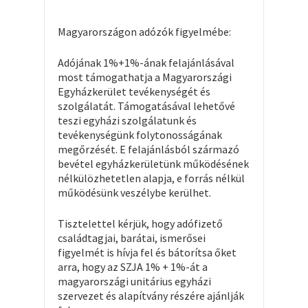
Magyarországon adózók figyelmébe:
Adójának 1%+1%-ának felajánlásával
most támogathatja a Magyarországi
Egyházkerület tevékenységét és
szolgálatát. Támogatásával lehetővé
teszi egyházi szolgálatunk és
tevékenységünk folytonosságának
megőrzését. E felajánlásból származó
bevétel egyházkerületünk működésének
nélkülözhetetlen alapja, e forrás nélkül
működésünk veszélybe kerülhet.
Tisztelettel kérjük, hogy adófizető
családtagjai, barátai, ismerősei
figyelmét is hívja fel és bátorítsa őket
arra, hogy az SZJA 1% + 1%-át a
magyarországi unitárius egyházi
szervezet és alapítvány részére ajánlják