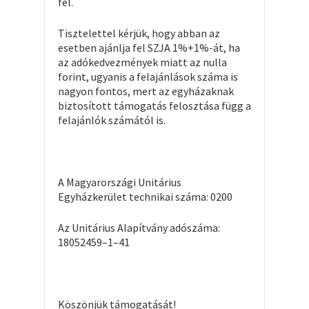
fel.
Tisztelettel kérjük, hogy abban az
esetben ajánlja fel SZJA 1%+1%-át, ha
az adókedvezmények miatt az nulla
forint, ugyanis a felajánlások száma is
nagyon fontos, mert az egyházaknak
biztosított támogatás felosztása függ a
felajánlók számától is.
A Magyarországi Unitárius
Egyházkerület technikai száma: 0200
Az Unitárius Alapítvány adószáma:
18052459–1–41
Köszönjük támogatását!