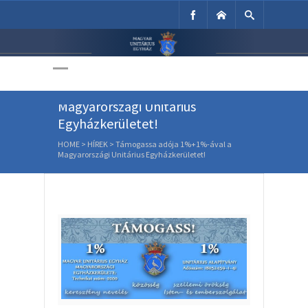
Unitárius Egyház
Weboldala
Támogassa adója 1%+1%-ával a
Magyarországi Unitárius
Egyházkerületet!
HOME
>
HÍREK
>
Támogassa adója 1%+1%-ával a
Magyarországi Unitárius Egyházkerületet!