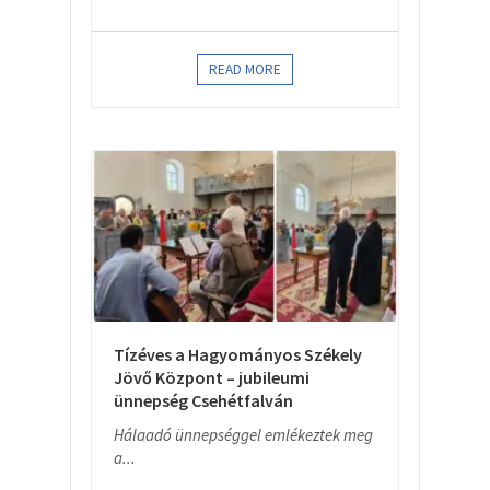
READ MORE
Tízéves a Hagyományos Székely
Jövő Központ – jubileumi
ünnepség Csehétfalván
Hálaadó ünnepséggel emlékeztek meg
a...