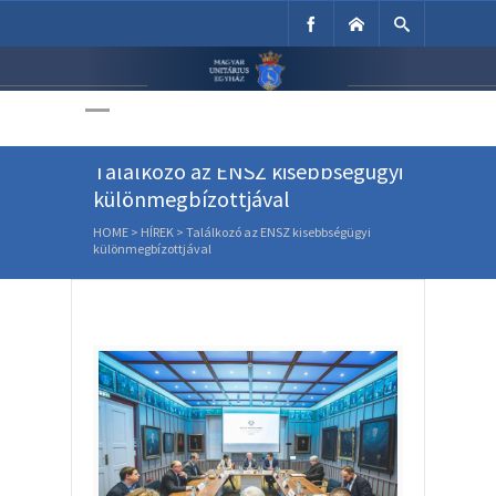
Unitárius Egyház
Weboldala
Találkozó az ENSZ kisebbségügyi
különmegbízottjával
HOME
>
HÍREK
>
Találkozó az ENSZ kisebbségügyi
különmegbízottjával