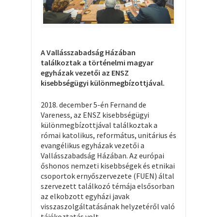
A Vallásszabadság Házában
találkoztak a történelmi magyar
egyházak vezetői az ENSZ
kisebbségügyi különmegbízottjával.
2018. december 5-én Fernand de
Vareness, az ENSZ kisebbségügyi
különmegbízottjával találkoztak a
római katolikus, református, unitárius és
evangélikus egyházak vezetői a
Vallásszabadság Házában. Az európai
őshonos nemzeti kisebbségek és etnikai
csoportok ernyőszervezete (FUEN) által
szervezett találkozó témája elsősorban
az elkobzott egyházi javak
visszaszolgáltatásának helyzetéről való
tájékoztatás volt.