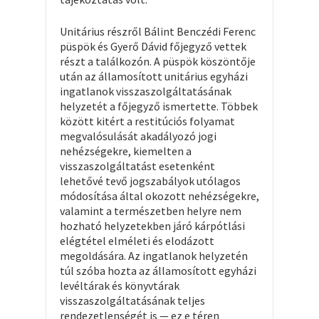
Unitárius részről Bálint Benczédi Ferenc
püspök és Gyerő Dávid főjegyző vettek
részt a találkozón. A püspök köszöntője
után az államosított unitárius egyházi
ingatlanok visszaszolgáltatásának
helyzetét a főjegyző ismertette. Többek
között kitért a restitúciós folyamat
megvalósulását akadályozó jogi
nehézségekre, kiemelten a
visszaszolgáltatást esetenként
lehetővé tevő jogszabályok utólagos
módosítása által okozott nehézségekre,
valamint a természetben helyre nem
hozható helyzetekben járó kárpótlási
elégtétel elméleti és elodázott
megoldására. Az ingatlanok helyzetén
túl szóba hozta az államosított egyházi
levéltárak és könyvtárak
visszaszolgáltatásának teljes
rendezetlenségét is — ez e téren