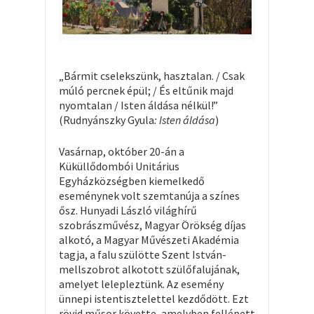
„Bármit cselekszünk, hasztalan. / Csak
múló percnek épül; / És eltűnik majd
nyomtalan / Isten áldása nélkül!”
(Rudnyánszky Gyula
: Isten áldása
)
Vasárnap, október 20-án a
Küküllődombói Unitárius
Egyházközségben kiemelkedő
eseménynek volt szemtanúja a színes
ősz. Hunyadi László világhírű
szobrászművész, Magyar Örökség díjas
alkotó, a Magyar Művészeti Akadémia
tagja, a falu szülötte Szent István-
mellszobrot alkotott szülőfalujának,
amelyet lelepleztünk. Az esemény
ünnepi istentisztelettel kezdődött. Ezt
rövid műsor követte, amelyben fellépett