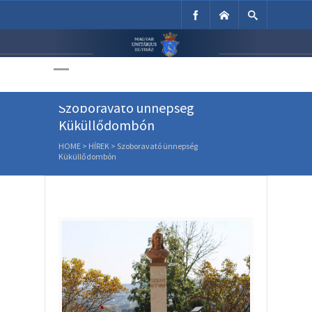
Unitárius Egyház
Weboldala
Szoboravató ünnepség
Küküllődombón
HOME
>
HÍREK
>
Szoboravató ünnepség
Küküllődombón