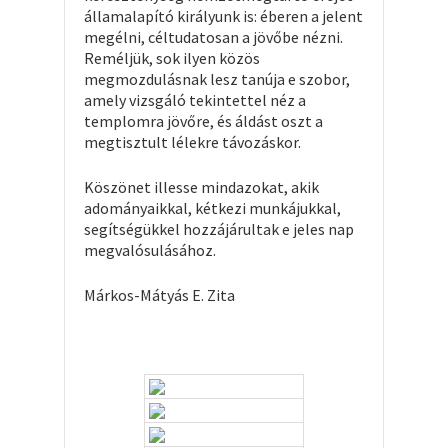
államalapító királyunk is: éberen a jelent
megélni, céltudatosan a jövőbe nézni.
Reméljük, sok ilyen közös
megmozdulásnak lesz tanúja e szobor,
amely vizsgáló tekintettel néz a
templomra jövőre, és áldást oszt a
megtisztult lélekre távozáskor.
Köszönet illesse mindazokat, akik
adományaikkal, kétkezi munkájukkal,
segítségükkel hozzájárultak e jeles nap
megvalósulásához.
Márkos-Mátyás E. Zita