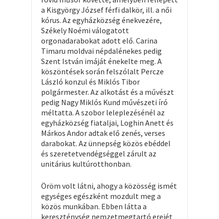
a Kisgyörgy József férfi dalkör, ill. a női
kórus. Az egyházközség énekvezére,
Székely Noémi válogatott
orgonadarabokat adott elő. Carina
Timaru moldvai népdalénekes pedig
Szent István imáját énekelte meg. A
köszöntések során felszólalt Percze
László konzul és Miklós Tibor
polgármester. Az alkotást és a művészt
pedig Nagy Miklós Kund művészeti író
méltatta. A szobor leleplezésénél az
egyházközség fiataljai, Loghin Anett és
Márkos Andor adtak elő zenés, verses
darabokat. Az ünnepség közös ebéddel
és szeretetvendégséggel zárult az
unitárius kultúrotthonban.
Öröm volt látni, ahogy a közösség ismét
egységes egészként mozdult meg a
közös munkában. Ebben látta a
kereszténység nemzetmegtartó erejét