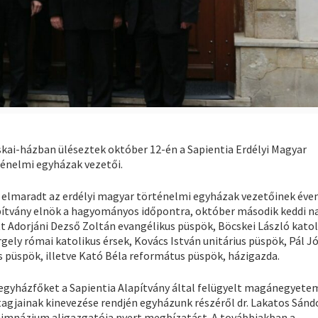
skai-házban üléseztek október 12-én a Sapientia Erdélyi Magyar
énelmi egyházak vezetői.
n elmaradt az erdélyi magyar történelmi egyházak vezetőinek éve
apítvány elnök a hagyományos időpontra, október második keddi n
tt Adorjáni Dezső Zoltán evangélikus püspök, Böcskei László katol
ely római katolikus érsek, Kovács István unitárius püspök, Pál J
 püspök, illetve Kató Béla református püspök, házigazda.
 egyházfőket a Sapientia Alapítvány által felügyelt magánegyete
 tagjainak kinevezése rendjén egyházunk részéről dr. Lakatos Sánd
 Gimnázium aligazgatója nyert megbízatást. A továbbiakban a