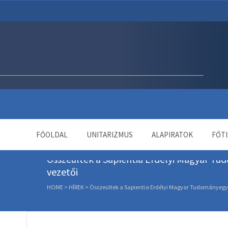
Unitárius Egyház Webol
FŐOLDAL
UNITARIZMUS
ALAPIRATOK
FŐTI
Összeültek a Sapientia Erdélyi Magyar T
vezetői
HOME
>
HÍREK
>
Összeültek a Sapientia Erdélyi Magyar Tudományegy