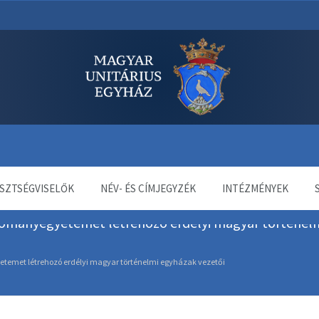
dala
SZTSÉGVISELŐK
NÉV- ÉS CÍMJEGYZÉK
INTÉZMÉNYEK
udományegyetemet létrehozó erdélyi magyar történel
etemet létrehozó erdélyi magyar történelmi egyházak vezetői