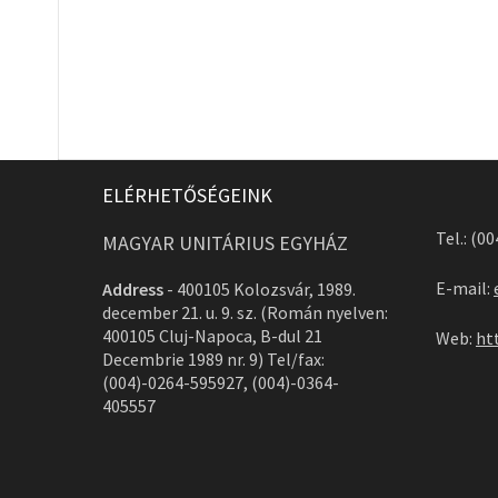
ELÉRHETŐSÉGEINK
Tel.: (0
MAGYAR UNITÁRIUS EGYHÁZ
E-mail:
Address
-
400105 Kolozsvár, 1989.
december 21. u. 9. sz. (Román nyelven:
400105 Cluj-Napoca, B-dul 21
Web:
ht
Decembrie 1989 nr. 9) Tel/fax:
(004)-0264-595927, (004)-0364-
405557