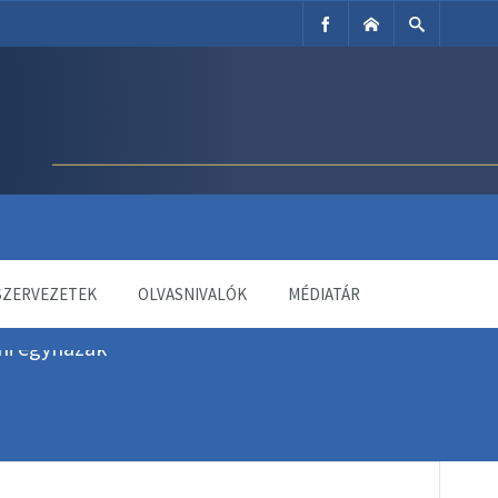
SZERVEZETEK
OLVASNIVALÓK
MÉDIATÁR
mi egyházak