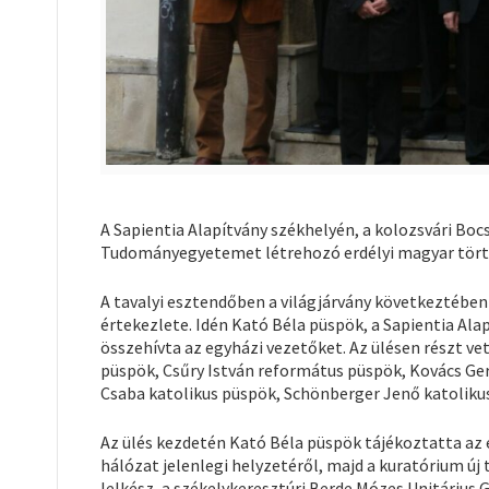
A Sapientia Alapítvány székhelyén, a kolozsvári Boc
Tudományegyetemet létrehozó erdélyi magyar tört
A tavalyi esztendőben a világjárvány következtébe
értekezlete. Idén Kató Béla püspök, a Sapientia Al
összehívta az egyházi vezetőket. Az ülésen részt ve
püspök, Csűry István református püspök, Kovács Gerg
Csaba katolikus püspök, Schönberger Jenő katolikus
Az ülés kezdetén Kató Béla püspök tájékoztatta az
hálózat jelenlegi helyzetéről, majd a kuratórium új
lelkész, a székelykeresztúri Berde Mózes Unitárius