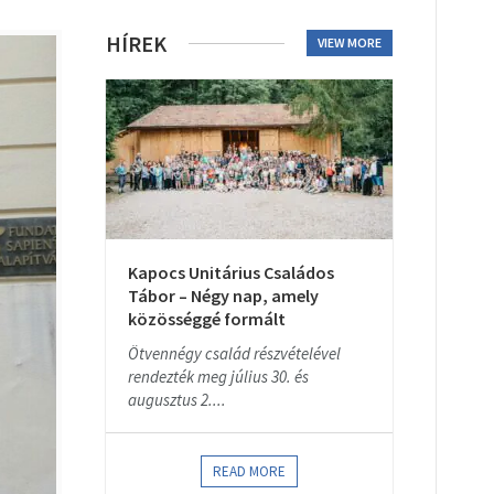
HÍREK
VIEW MORE
Kapocs Unitárius Családos
Tábor – Négy nap, amely
közösséggé formált
Ötvennégy család részvételével
rendezték meg július 30. és
augusztus 2....
READ MORE