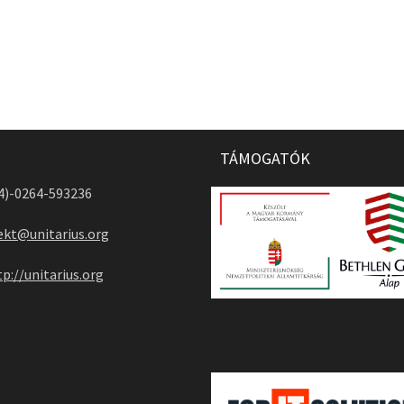
TÁMOGATÓK
04)-0264-593236
ekt@unitarius.org
tp://unitarius.org