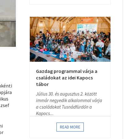
Gazdag programmal várja a
családokat az idei Kapocs
tábor
nkénti
apjára
Július 30. és augusztus 2. között
ikus
immár negyedik alkalommal várja
ózsef
a családokat Tusnádfürdőn a
Kapocs...
mi
READ MORE
or