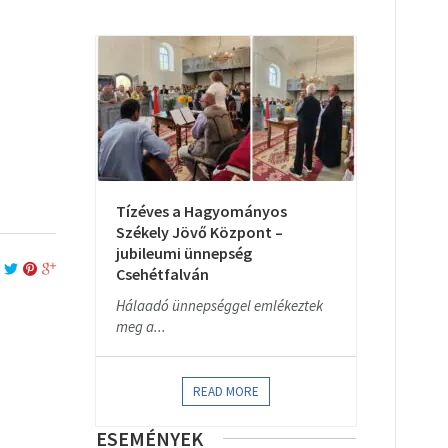
Tízéves a Hagyományos
Székely Jövő Központ –
jubileumi ünnepség
Csehétfalván
Hálaadó ünnepséggel emlékeztek
meg a...
READ MORE
ESEMÉNYEK