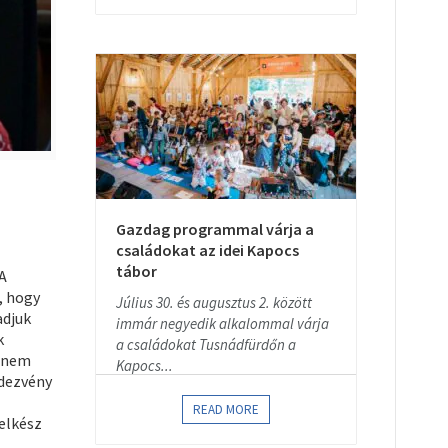
Gazdag programmal várja a
családokat az idei Kapocs
tábor
A
, hogy
Július 30. és augusztus 2. között
adjuk
immár negyedik alkalommal várja
k
a családokat Tusnádfürdőn a
z nem
Kapocs...
ndezvény
READ MORE
lelkész