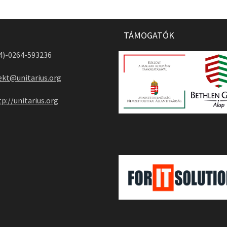
TÁMOGATÓK
04)-0264-593236
ekt@unitarius.org
tp://unitarius.org