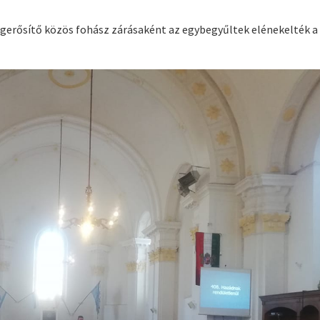
megerősítő közös fohász zárásaként az egybegyűltek elénekelték a