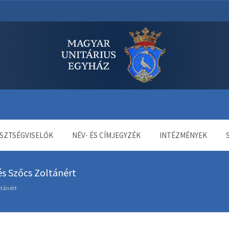
dala
SZTSÉGVISELŐK
NÉV- ÉS CÍMJEGYZÉK
INTÉZMÉNYEK
és Szőcs Zoltánért
ltánért