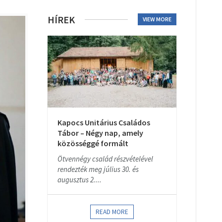
HÍREK
VIEW MORE
Kapocs Unitárius Családos
Tábor – Négy nap, amely
közösséggé formált
Ötvennégy család részvételével
rendezték meg július 30. és
augusztus 2....
READ MORE