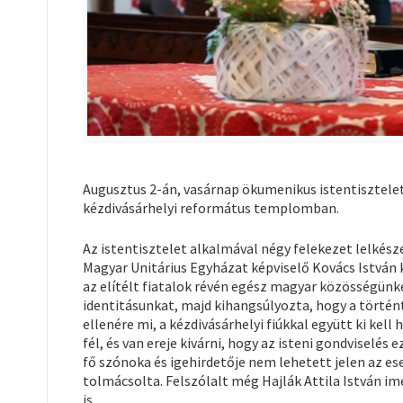
Augusztus 2-án, vasárnap ökumenikus istentisztele
kézdivásárhelyi református templomban.
Az istentisztelet alkalmával négy felekezet lelkés
Magyar Unitárius Egyházat képviselő Kovács István
az elítélt fiatalok révén egész magyar közösségünk
identitásunkat, majd kihangsúlyozta, hogy a történt
ellenére mi, a kézdivásárhelyi fiúkkal együtt ki kell
fél, és van ereje kivárni, hogy az isteni gondviselés 
fő szónoka és igehirdetője nem lehetett jelen az e
tolmácsolta. Felszólalt még Hajlák Attila István i
is.