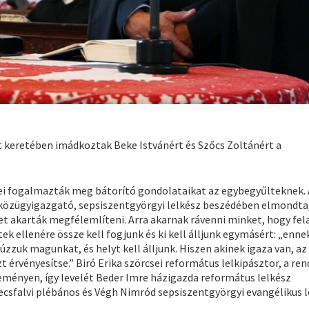
t keretében imádkoztak Beke Istvánért és Szőcs Zoltánért a
zei fogalmazták meg bátorító gondolataikat az egybegyűlteknek. 
 közügyigazgató, sepsiszentgyörgyi lelkész beszédében elmondta
et akarták megfélemlíteni. Arra akarnak rávenni minket, hogy fel
ek ellenére össze kell fogjunk és ki kell álljunk egymásért: „enne
 húzzuk magunkat, és helyt kell álljunk. Hiszen akinek igaza van, a
ezt érvényesítse.” Biró Erika szörcsei református lelkipásztor, a re
seményen, így levelét Beder Imre házigazda református lelkész
mecsfalvi plébános és Végh Nimród sepsiszentgyörgyi evangélikus 