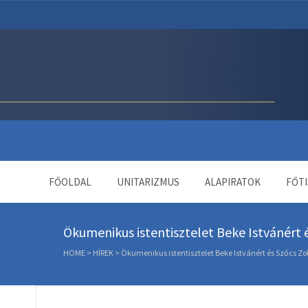
Unitárius Egyház Webol
FŐOLDAL
UNITARIZMUS
ALAPIRATOK
FŐTI
Ökumenikus istentisztelet Beke Istvánért 
HOME
>
HÍREK
>
Ökumenikus istentisztelet Beke Istvánért és Szőcs Zo