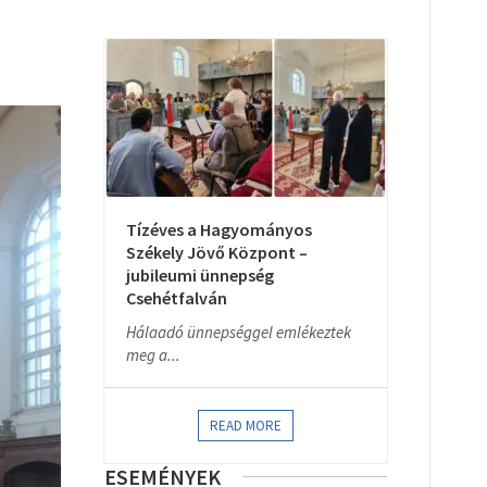
Tízéves a Hagyományos
Székely Jövő Központ –
jubileumi ünnepség
Csehétfalván
Hálaadó ünnepséggel emlékeztek
meg a...
READ MORE
ESEMÉNYEK