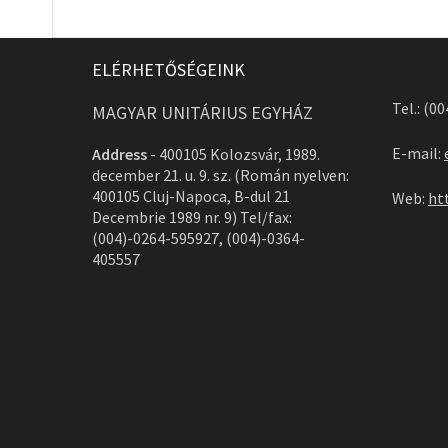
ELÉRHETŐSÉGEINK
Tel.: (0
MAGYAR UNITÁRIUS EGYHÁZ
E-mail:
Address
-
400105 Kolozsvár, 1989.
december 21. u. 9. sz. (Román nyelven:
400105 Cluj-Napoca, B-dul 21
Web:
ht
Decembrie 1989 nr. 9) Tel/fax:
(004)-0264-595927, (004)-0364-
405557