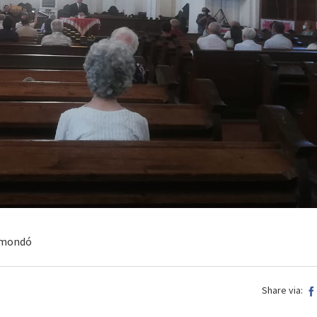
írmondó
Share via: