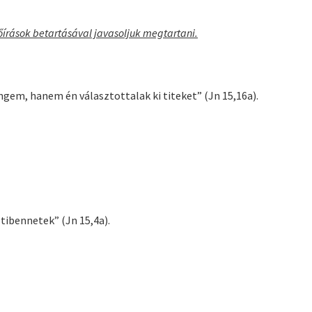
lőírások betartásával javasoljuk megtartani.
ngem, hanem én választottalak ki titeket” (Jn 15,16a).
ibennetek” (Jn 15,4a).