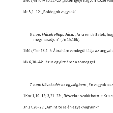
5Móz/MTörv 30,11–20: „Isten igéje nagyon közel va
Mt 5,1–12: „Boldogok vagytok”
nap: Mások elfogadása:
„Arra rendeltelek, h
megmaradjon” (Jn 15,16b).
1Móz/Ter 18,1–5: Ábrahám vendégül látja az angya
Mk 6,30–44: Jézus együtt érez a tömeggel
nap: Növekedés az egységben:
„Én vagyok a sz
1Kor 1,10–13; 3,21–23: „Részekre szakítható-e Krisz
Jn 17,20–23: „Amint te és én egyek vagyunk”