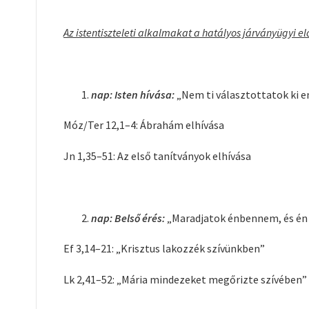
Az istentiszteleti alkalmakat a hatályos járványügyi e
nap: Isten hívása:
„Nem ti választottatok ki e
Móz/Ter 12,1–4: Ábrahám elhívása
Jn 1,35–51: Az első tanítványok elhívása
nap: Belső érés:
„Maradjatok énbennem, és én t
Ef 3,14–21: „Krisztus lakozzék szívünkben”
Lk 2,41–52: „Mária mindezeket megőrizte szívében”