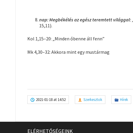
nap: Megbékélés az egész teremtett világgal:
15,11).
Kol 1,15–20: „Minden őbenne áll fenn”
Mk 4,30–32: Akkora mint egy mustármag
2021-01-18 at 14:52
Szerkesztok
Hírek
ELÉRHETŐSÉGEINK