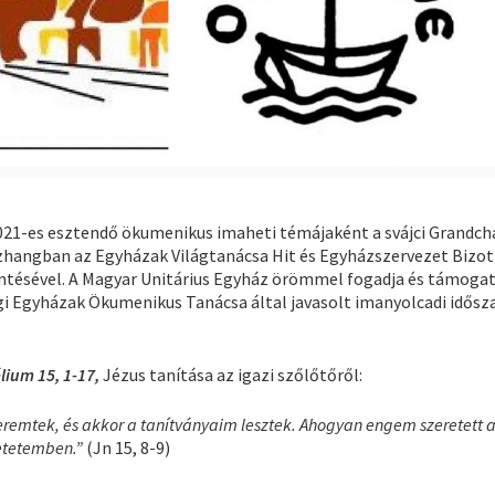
21-es esztendő ökumenikus imaheti témájaként a svájci Grandc
zhangban az Egyházak Világtanácsa Hit és Egyházszervezet Bizot
ntésével. A Magyar Unitárius Egyház örömmel fogadja és támogat
 Egyházak Ökumenikus Tanácsa által javasolt imanyolcadi idősza
lium 15, 1-17,
Jézus tanítása az igazi szőlőtőről:
eremtek, és akkor a tanítványaim lesztek. Ahogyan engem szeretett a
retetemben.”
(Jn 15, 8-9)