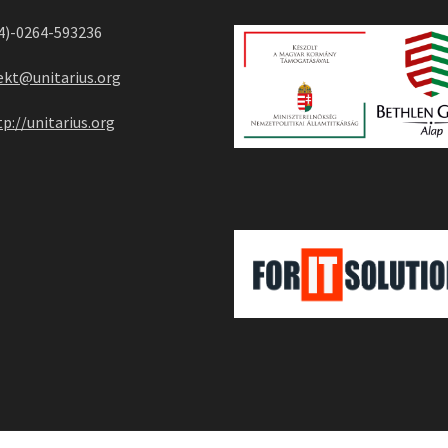
04)-0264-593236
ekt@unitarius.org
tp://unitarius.org