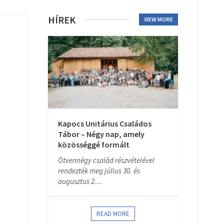
HÍREK
VIEW MORE
Kapocs Unitárius Családos
Tábor – Négy nap, amely
közösséggé formált
Ötvennégy család részvételével
rendezték meg július 30. és
augusztus 2....
READ MORE