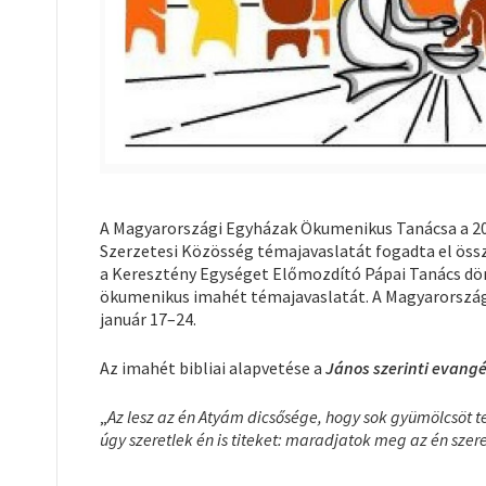
A Magyarországi Egyházak Ökumenikus Tanácsa a 20
Szerzetesi Közösség témajavaslatát fogadta el öss
a Keresztény Egységet Előmozdító Pápai Tanács dö
ökumenikus imahét témajavaslatát. A Magyarországi
január 17–24.
Az imahét bibliai alapvetése a
János szerinti evangé
„
Az lesz az én Atyám dicsősége, hogy sok gyümölcsöt t
úgy szeretlek én is titeket: maradjatok meg az én sze