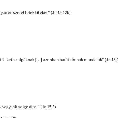
an én szerettelek titeket” (Jn 15,12b).
iteket szolgáknak […] azonban barátaimnak mondalak” (Jn 15,1
k vagytok az ige által” (Jn 15,3).