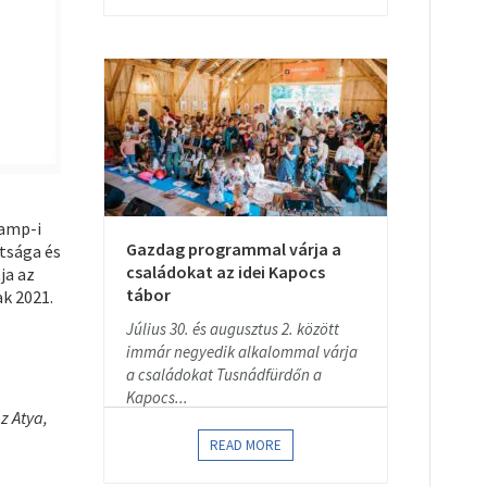
hamp-i
Gazdag programmal várja a
tsága és
családokat az idei Kapocs
ja az
tábor
k 2021.
Július 30. és augusztus 2. között
immár negyedik alkalommal várja
a családokat Tusnádfürdőn a
Kapocs...
z Atya,
READ MORE