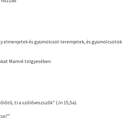
n hozzád”
ogy elmenjetek és gyümölcsöt teremjetek, és gyümölcsötök
lokat Mamré tölgyesében
őlőtő, ti a szőlőveszszők” (Jn 15,5a).
tus?”