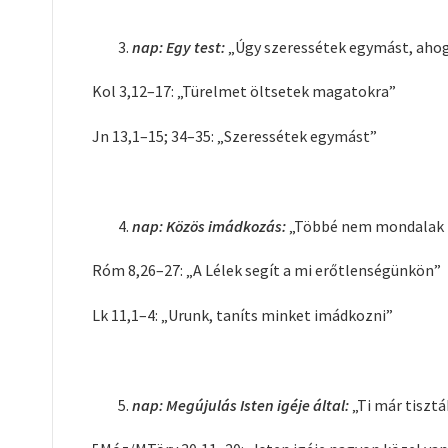
nap: Egy test:
„Úgy szeressétek egymást, ahogy
Kol 3,12–17: „Türelmet öltsetek magatokra”
Jn 13,1–15; 34–35: „Szeressétek egymást”
nap: Közös imádkozás:
„Többé nem mondalak t
Róm 8,26–27: „A Lélek segít a mi erőtlenségünkön”
Lk 11,1–4: „Urunk, taníts minket imádkozni”
nap: Megújulás Isten igéje által:
„Ti már tisztá