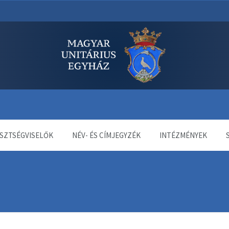
dala
SZTSÉGVISELŐK
NÉV- ÉS CÍMJEGYZÉK
INTÉZMÉNYEK