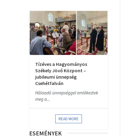
Tízéves a Hagyományos
Székely Jövő Központ –
jubileumi ünnepség
Csehétfalván
Hálaadó ünnepséggel emlékeztek
meg a...
READ MORE
ESEMÉNYEK