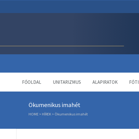
Unitárius Egyház Webol
FŐOLDAL
UNITARIZMUS
ALAPIRATOK
FŐTI
Ökumenikus imahét
HOME
>
HÍREK
>
Ökumenikus imahét