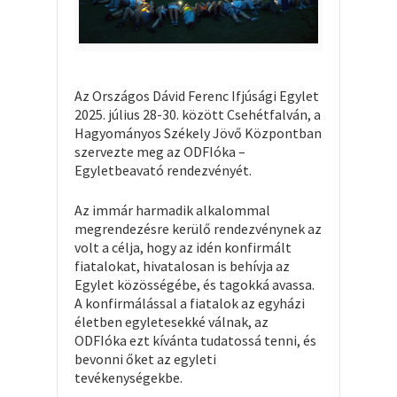
Az Országos Dávid Ferenc Ifjúsági Egylet
2025. július 28-30. között Csehétfalván, a
Hagyományos Székely Jövő Központban
szervezte meg az ODFIóka –
Egyletbeavató rendezvényét.
Az immár harmadik alkalommal
megrendezésre kerülő rendezvénynek az
volt a célja, hogy az idén konfirmált
fiatalokat, hivatalosan is behívja az
Egylet közösségébe, és tagokká avassa.
A konfirmálással a fiatalok az egyházi
életben egyletesekké válnak, az
ODFIóka ezt kívánta tudatossá tenni, és
bevonni őket az egyleti
tevékenységekbe.