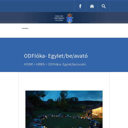
Unitárius Egyház
Weboldala
ODFIóka- Egylet/be/avató
HOME
>
HÍREK
>
ODFIóka- Egylet/be/avató