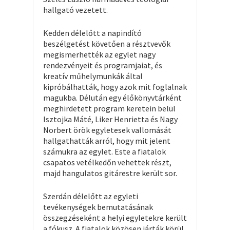
hallgató vezetett.
Kedden délelőtt a napindító
beszélgetést követően a résztvevők
megismerhették az egylet nagy
rendezvényeit és programjaiat, és
kreatív műhelymunkák által
kipróbálhatták, hogy azok mit foglalnak
magukba. Délután egy élőkönyvtárként
meghirdetett program keretein belül
Isztojka Máté, Liker Henrietta és Nagy
Norbert örök egyletesek vallomását
hallgathatták arról, hogy mit jelent
számukra az egylet. Este a fiatalok
csapatos vetélkedőn vehettek részt,
majd hangulatos gitárestre került sor.
Szerdán délelőtt az egyleti
tevékenységek bemutatásának
összegzéseként a helyi egyletekre került
a fókusz. A fiatalok közösen járták körül