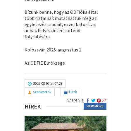
Bízunk benne, hogy az ODFIóka által
több fiatalnak mutathattuk meg az
egyletezés csodáit, ezzel bátorítva,
annak helyi szinten történő
folytatására.
Kolozsvár, 2025. augusztus 1.
Az ODFIE Elnöksége
2025-08-07 at 07:29
Szerkesztok
Hírek
Share via:
HÍREK
VIEW MORE