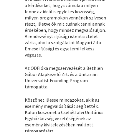
a kérdéseket, hogy számukra milyen
lenne az ideális egyletes közösség,
milyen programokon vennének szívesen
részt, illetve ők mit tudnak tenni annak
érdekében, hogy mindez megvalósuljon.
A rendezvényt ifjúsági istentisztelet
zárta, ahol a szolgálatot Magyari Zita
Emese ifjúsági és egyetemi lelkész
végezte.
Az ODFIóka megszervezését a Bethlen
Gábor Alapkezelő Zrt. és a Unitarian
Universalist Founding Program
támogatta.
Köszönet illesse mindazokat, akik az
esemény megvalósítását segítették.
Külön köszönet a Csehétfalvi Unitárius
Egyházközség vezetőségének az
esemény kivitelezésében nyújtott
támogatásért.