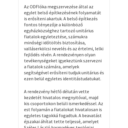
Az ODFIóka megszervezése által az
egylet belső építkezésének folyamatát
is erősíteni akartuk. A belső építkezés
fontos tényezője a különböző
egyházközséghez tartozó unitárius
fiatalok egyleteztése, számukra
minőségi időtöltés biztosítása,
valláserkölcsi nevelés és az értelmi, lelki
fejlődés révén. A rendezvényen olyan
tevékenységeket igyekeztünk szervezni
a fiatalok számára, amelyek
segítségével erősíteni tudjuk unitárius és
ezen belül egyletes identitástudatukat.
A rendezvény hétfő délután vette
kezdetét hivatalos megnyitóval, majd
kis csoportokon belüli ismerkedéssel. Az
est folyamán a fiatalokat hivatalosan is
egyletes tagokká fogadtuk. A beavatást
éjszakai áhítat tette teljessé, amelyet
Széles László harmadéves teológiai