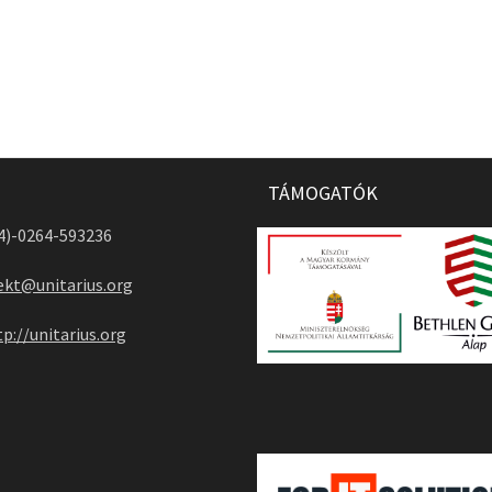
TÁMOGATÓK
04)-0264-593236
ekt@unitarius.org
tp://unitarius.org