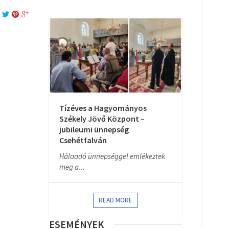
Tízéves a Hagyományos
Székely Jövő Központ –
jubileumi ünnepség
Csehétfalván
Hálaadó ünnepséggel emlékeztek
meg a...
READ MORE
ESEMÉNYEK