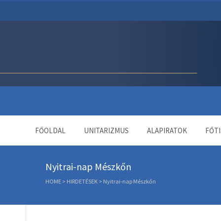
Unitárius Egyház Webol
FŐOLDAL
UNITARIZMUS
ALAPIRATOK
FŐTI
Nyitrai-nap Mészkőn
HOME
>
HIRDETÉSEK
>
Nyitrai-nap Mészkőn