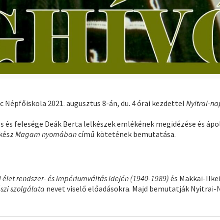
 Népfőiskola 2021. augusztus 8-án, du. 4 órai kezdettel
Nyitrai-na
es és felesége Deák Berta lelkészek emlékének megidézése és ápo
lkész
Magam nyomában
című kötetének bemutatása.
 élet rendszer- és impériumváltás idején (1940-1989)
és Makkai-Ilkei
szi szolgálata
nevet viselő előadásokra. Majd bemutatják Nyitrai