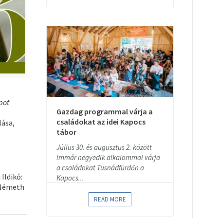
pot
Gazdag programmal várja a
családokat az idei Kapocs
lása,
tábor
Július 30. és augusztus 2. között
immár negyedik alkalommal várja
a családokat Tusnádfürdőn a
 Ildikó:
Kapocs...
-Németh
READ MORE