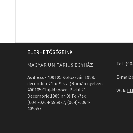
ELÉRHETŐSÉGEINK
Tel.: (0
MAGYAR UNITÁRIUS EGYHÁZ
E-mail:
Address
-
400105 Kolozsvár, 1989.
december 21. u. 9. sz. (Román nyelven:
400105 Cluj-Napoca, B-dul 21
Web:
ht
Decembrie 1989 nr. 9) Tel/fax:
(004)-0264-595927, (004)-0364-
405557