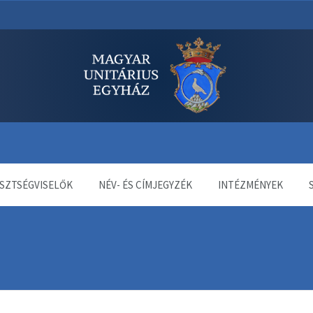
dala
SZTSÉGVISELŐK
NÉV- ÉS CÍMJEGYZÉK
INTÉZMÉNYEK