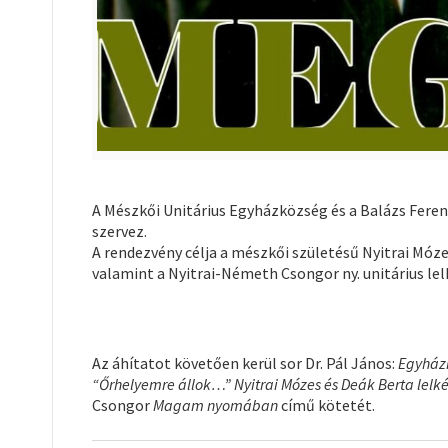
A Mészkői Unitárius Egyházközség és a Balázs Ferenc
szervez.
A rendezvény célja a mészkői születésű Nyitrai Móz
valamint a Nyitrai-Németh Csongor ny. unitárius le
Az áhítatot követően kerül sor Dr. Pál János:
Egyházi
“Őrhelyemre állok…” Nyitrai Mózes és Deák Berta lelké
Csongor
Magam nyomában
című kötetét.