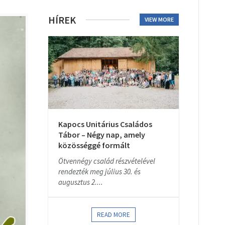
HÍREK
VIEW MORE
Kapocs Unitárius Családos
Tábor – Négy nap, amely
közösséggé formált
Ötvennégy család részvételével
rendezték meg július 30. és
augusztus 2....
READ MORE