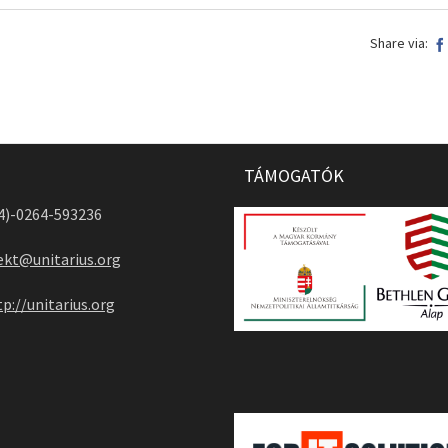
Share via:
TÁMOGATÓK
04)-0264-593236
ekt@unitarius.org
tp://unitarius.org