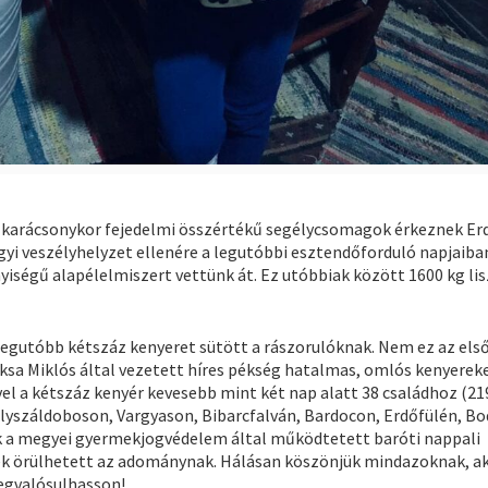
 karácsonykor fejedelmi összértékű segélycsomagok érkeznek Er
yi veszélyhelyzet ellenére a legutóbbi esztendőforduló napjaiba
ségű alapélelmiszert vettünk át. Ez utóbbiak között 1600 kg lisz
legutóbb kétszáz kenyeret sütött a rászorulóknak. Nem ez az els
ksa Miklós által vezetett híres pékség hatalmas, omlós kenyerek
el a kétszáz kenyér kevesebb mint két nap alatt 38 családhoz (21
elyszáldoboson, Vargyason, Bibarcfalván, Bardocon, Erdőfülén, B
nk a megyei gyermekjogvédelem által működtetett baróti nappali
ek örülhetett az adománynak. Hálásan köszönjük mindazoknak, ak
megvalósulhasson!