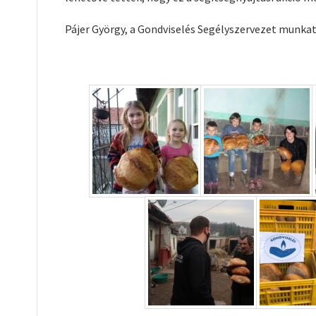
Pájer György, a Gondviselés Segélyszervezet munkat