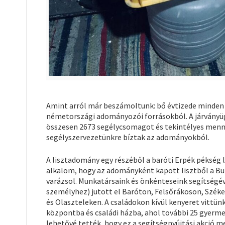
Amint arról már beszámoltunk: bő évtizede minden
németországi adományozói forrásokból. A járványüg
összesen 2673 segélycsomagot és tekintélyes mennyi
segélyszervezetünkre bíztak az adományokból.
A lisztadomány egy részéből a baróti Erpék pékség 
alkalom, hogy az adományként kapott lisztből a Bu
varázsol. Munkatársaink és önkénteseink segítségév
személyhez) jutott el Baróton, Felsőrákoson, Szék
és Olaszteleken. A családokon kívül kenyeret vittü
központba és családi házba, ahol további 25 gyerm
lehetővé tették, hogy ez a segítségnyújtási akció 