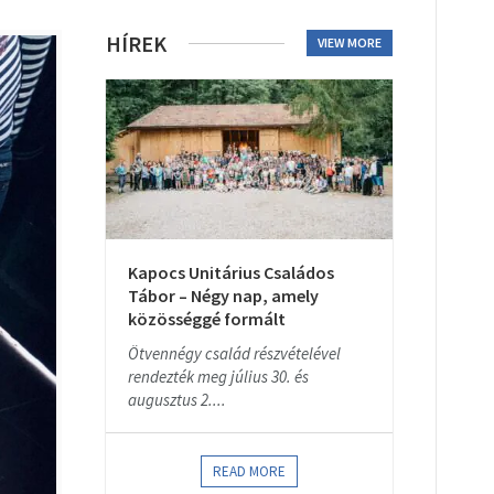
HÍREK
VIEW MORE
Kapocs Unitárius Családos
Tábor – Négy nap, amely
közösséggé formált
Ötvennégy család részvételével
rendezték meg július 30. és
augusztus 2....
READ MORE