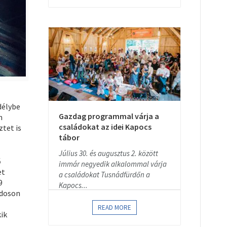
délybe
Gazdag programmal várja a
n
családokat az idei Kapocs
tet is
tábor
Július 30. és augusztus 2. között
ő
immár negyedik alkalommal várja
et
a családokat Tusnádfürdőn a
9
Kapocs...
odoson
READ MORE
ik