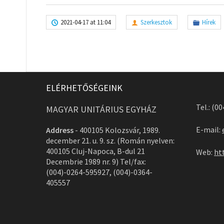
2021-04-17 at 11:04
Szerkesztok
Hírek
ELÉRHETŐSÉGEINK
Tel.: (0
MAGYAR UNITÁRIUS EGYHÁZ
E-mail:
Address
-
400105 Kolozsvár, 1989.
december 21. u. 9. sz. (Román nyelven:
400105 Cluj-Napoca, B-dul 21
Web:
ht
Decembrie 1989 nr. 9) Tel/fax:
(004)-0264-595927, (004)-0364-
405557