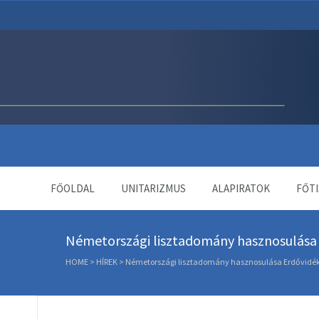
Unitárius Egyház Webol
FŐOLDAL
UNITARIZMUS
ALAPIRATOK
FŐTI
Németországi lisztadomány hasznosulása
HOME
>
HÍREK
>
Németországi lisztadomány hasznosulása Erdővidé