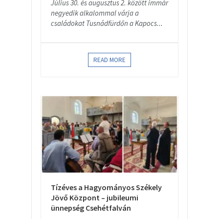
Július 30. és augusztus 2. között immár
negyedik alkalommal várja a
családokat Tusnádfürdőn a Kapocs...
READ MORE
Tízéves a Hagyományos Székely
Jövő Központ – jubileumi
ünnepség Csehétfalván