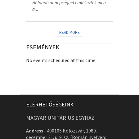
Hálaadó ünnepséggel emlékeztek meg
a...
READ MORE
ESEMÉNYEK
No events scheduled at this time.
ELÉRHETŐSÉGEINK
MAGYAR UNITÁRIUS EGYHÁZ
Address
-
400105 Kolozsvár, 1989.
december 21. u. 9. sz. (Román nyelven: