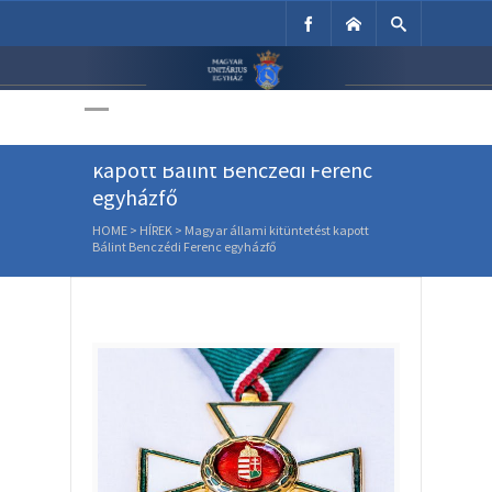
Unitárius Egyház
Weboldala
Magyar állami kitüntetést
kapott Bálint Benczédi Ferenc
egyházfő
HOME
>
HÍREK
>
Magyar állami kitüntetést kapott
Bálint Benczédi Ferenc egyházfő