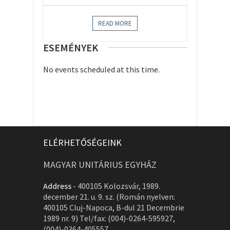
READ MORE
ESEMÉNYEK
No events scheduled at this time.
ELÉRHETŐSÉGEINK
MAGYAR UNITÁRIUS EGYHÁZ
Address
-
400105 Kolozsvár, 1989.
december 21. u. 9. sz. (Román nyelven:
400105 Cluj-Napoca, B-dul 21 Decembrie
1989 nr. 9) Tel/fax: (004)-0264-595927,
(004)-0364-405557