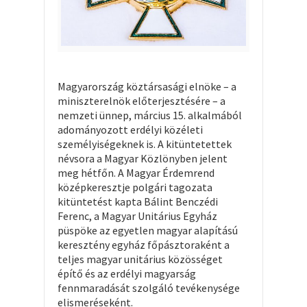
Magyarország köztársasági elnöke – a
miniszterelnök előterjesztésére – a
nemzeti ünnep, március 15. alkalmából
adományozott erdélyi közéleti
személyiségeknek is. A kitüntetettek
névsora a Magyar Közlönyben jelent
meg hétfőn. A Magyar Érdemrend
középkeresztje polgári tagozata
kitüntetést kapta Bálint Benczédi
Ferenc, a Magyar Unitárius Egyház
püspöke az egyetlen magyar alapítású
keresztény egyház főpásztoraként a
teljes magyar unitárius közösséget
építő és az erdélyi magyarság
fennmaradását szolgáló tevékenysége
elismeréseként.