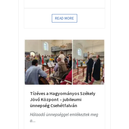
READ MORE
Tízéves a Hagyományos Székely
Jövő Központ – jubileumi
ünnepség Csehétfalván
Hálaadó ünnepséggel emlékeztek meg
a...