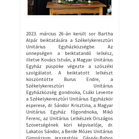
2023. március 26-án került sor Bartha
Alpár beiktatására a Székelykeresztúri
Unitárius Egyházközségbe. Az
ünnepségen a beiktatandó lelkész,
illetve Kovács István, a Magyar Unitárius
Egyház püspöke végezte a szószéki
szolgálatot. A beiktatott lelkészt
köszöntötte Burus Endre, a
Székelykeresztúri Unitárius
Egyházközség gondnoka, Csáki Levente
a Székelykeresztúri Unitárius Egyházkör
esperese, dr. Sándor Krisztina, a Magyar
Unitárius Egyház főgondnoka, Mikó
Ferenc, az Unitárius Lelkészek Országos
Szövetségének köri képviselője, dr.
Lakatos Sándor, a Berde Mózes Unitárius
Gimnázium igazgatója, Gáspár-Babos