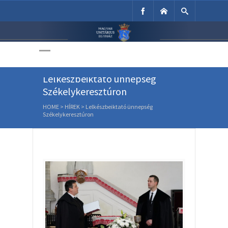
Unitárius Egyház
Weboldala
Lelkészbeiktató ünnepség
Székelykeresztúron
HOME
>
HÍREK
>
Lelkészbeiktató ünnepség
Székelykeresztúron