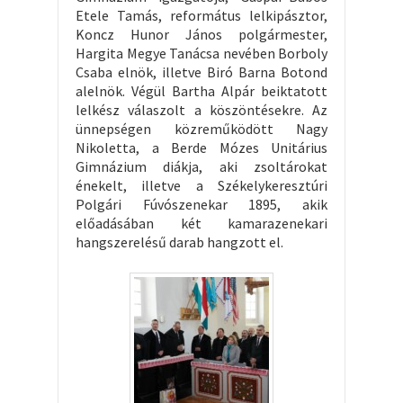
Etele Tamás, református lelkipásztor,
Koncz Hunor János polgármester,
Hargita Megye Tanácsa nevében Borboly
Csaba elnök, illetve Biró Barna Botond
alelnök. Végül Bartha Alpár beiktatott
lelkész válaszolt a köszöntésekre. Az
ünnepségen közreműködött Nagy
Nikoletta, a Berde Mózes Unitárius
Gimnázium diákja, aki zsoltárokat
énekelt, illetve a Székelykeresztúri
Polgári Fúvószenekar 1895, akik
előadásában két kamarazenekari
hangszerelésű darab hangzott el.