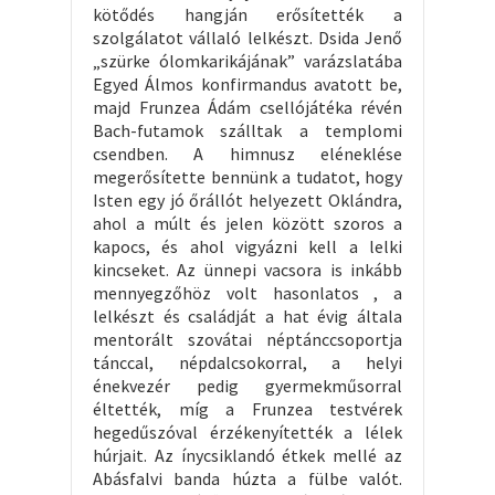
kötődés hangján erősítették a
szolgálatot vállaló lelkészt. Dsida Jenő
„szürke ólomkarikájának” varázslatába
Egyed Álmos konfirmandus avatott be,
majd Frunzea Ádám csellójátéka révén
Bach-futamok szálltak a templomi
csendben. A himnusz eléneklése
megerősítette bennünk a tudatot, hogy
Isten egy jó őrállót helyezett Oklándra,
ahol a múlt és jelen között szoros a
kapocs, és ahol vigyázni kell a lelki
kincseket. Az ünnepi vacsora is inkább
mennyegzőhöz volt hasonlatos , a
lelkészt és családját a hat évig általa
mentorált szovátai néptánccsoportja
tánccal, népdalcsokorral, a helyi
énekvezér pedig gyermekműsorral
éltették, míg a Frunzea testvérek
hegedűszóval érzékenyítették a lélek
húrjait. Az ínycsiklandó étkek mellé az
Abásfalvi banda húzta a fülbe valót.