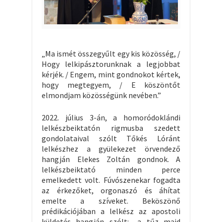
„Ma ismét összegyűlt egy kis közösség, /
Hogy lelkipásztorunknak a legjobbat
kérjék. / Engem, mint gondnokot kértek,
hogy megtegyem, / E köszöntőt
elmondjam közösségünk nevében.”
2022. július 3-án, a homoródoklándi
lelkészbeiktatón rigmusba szedett
gondolataival szólt Tőkés Lóránt
lelkészhez a gyülekezet örvendező
hangján Elekes Zoltán gondnok. A
lelkészbeiktató minden perce
emelkedett volt. Fúvószenekar fogadta
az érkezőket, orgonaszó és áhítat
emelte a szíveket. Beköszönő
prédikációjában a lelkész az apostoli
küldetés hangján szólt: „a tűz majd