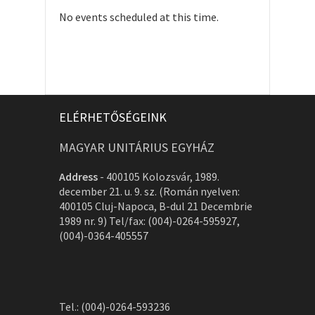
No events scheduled at this time.
ELÉRHETŐSÉGEINK
MAGYAR UNITÁRIUS EGYHÁZ
Address
-
400105 Kolozsvár, 1989.
december 21. u. 9. sz. (Román nyelven:
400105 Cluj-Napoca, B-dul 21 Decembrie
1989 nr. 9) Tel/fax: (004)-0264-595927,
(004)-0364-405557
Tel.: (004)-0264-593236