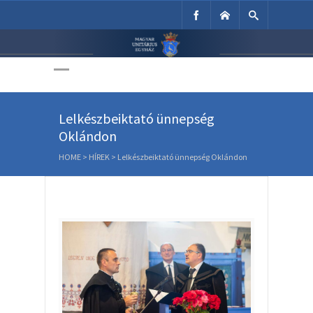
Unitárius Egyház
Weboldala
Lelkészbeiktató ünnepség
Oklándon
HOME
>
HÍREK
>
Lelkészbeiktató ünnepség Oklándon