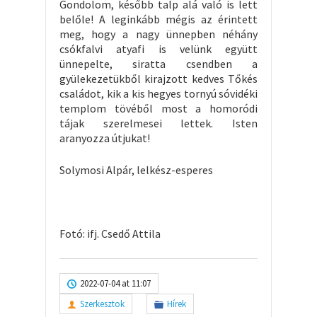
Gondolom, később talp alá való is lett
belőle! A leginkább mégis az érintett
meg, hogy a nagy ünnepben néhány
csókfalvi atyafi is velünk együtt
ünnepelte, siratta csendben a
gyülekezetükből kirajzott kedves Tőkés
családot, kik a kis hegyes tornyú sóvidéki
templom tövéből most a homoródi
tájak szerelmesei lettek. Isten
aranyozza útjukat!
Solymosi Alpár, lelkész-esperes
Fotó: ifj. Csedő Attila
2022-07-04 at 11:07
Szerkesztok
Hírek