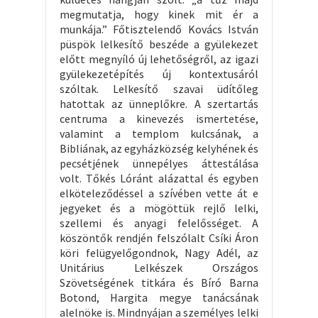
megmutatja, hogy kinek mit ér a
munkája.” Főtisztelendő Kovács István
püspök lelkesítő beszéde a gyülekezet
előtt megnyíló új lehetőségről, az igazi
gyülekezetépítés új kontextusáról
szóltak. Lelkesítő szavai üdítőleg
hatottak az ünneplőkre. A szertartás
centruma a kinevezés ismertetése,
valamint a templom kulcsának, a
Bibliának, az egyházközség kelyhének és
pecsétjének ünnepélyes áttestálása
volt. Tőkés Lóránt alázattal és egyben
elköteleződéssel a szívében vette át e
jegyeket és a mögöttük rejlő lelki,
szellemi és anyagi felelősséget. A
köszöntők rendjén felszólalt Csíki Áron
köri felügyelőgondnok, Nagy Adél, az
Unitárius Lelkészek Országos
Szövetségének titkára és Bíró Barna
Botond, Hargita megye tanácsának
alelnöke is. Mindnyájan a személyes lelki