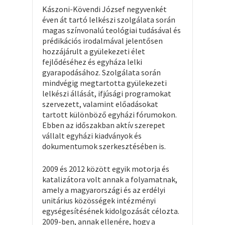
Kászoni-Kövendi József negyvenkét
éven át tartó lelkészi szolgálata során
magas színvonalú teológiai tudásával és
prédikációs irodalmával jelentősen
hozzájárult a gyülekezeti élet
fejlődéséhez és egyháza lelki
gyarapodásához. Szolgálata során
mindvégig megtartotta gyülekezeti
lelkészi állását, ifjúsági programokat
szervezett, valamint előadásokat
tartott különböző egyházi fórumokon.
Ebben az időszakban aktív szerepet
vállalt egyházi kiadványok és
dokumentumok szerkesztésében is.
2009 és 2012 között egyik motorja és
katalizátora volt annak a folyamatnak,
amely a magyarországi és az erdélyi
unitárius közösségek intézményi
egységesítésének kidolgozását célozta.
2009-ben, annak ellenére, hogy a