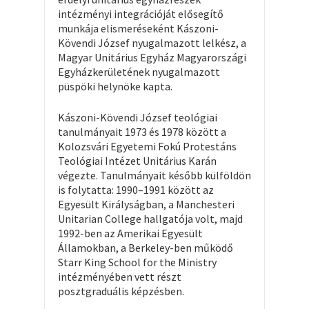
intézményi integrációját elősegítő
munkája elismeréseként Kászoni-
Kövendi József nyugalmazott lelkész, a
Magyar Unitárius Egyház Magyarországi
Egyházkerületének nyugalmazott
püspöki helynöke kapta.
Kászoni-Kövendi József teológiai
tanulmányait 1973 és 1978 között a
Kolozsvári Egyetemi Fokú Protestáns
Teológiai Intézet Unitárius Karán
végezte. Tanulmányait később külföldön
is folytatta: 1990–1991 között az
Egyesült Királyságban, a Manchesteri
Unitarian College hallgatója volt, majd
1992-ben az Amerikai Egyesült
Államokban, a Berkeley-ben működő
Starr King School for the Ministry
intézményében vett részt
posztgraduális képzésben.