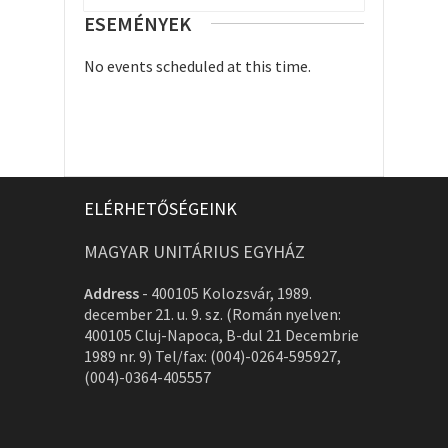
ESEMÉNYEK
No events scheduled at this time.
ELÉRHETŐSÉGEINK
MAGYAR UNITÁRIUS EGYHÁZ
Address
-
400105 Kolozsvár, 1989.
december 21. u. 9. sz. (Román nyelven:
400105 Cluj-Napoca, B-dul 21 Decembrie
1989 nr. 9) Tel/fax: (004)-0264-595927,
(004)-0364-405557