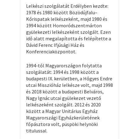
Lelkészi szolgálatát Erdélyben kezdte:
1978 és 1980 között Bözödújfalu–
Kőrispatak lelkészeként, majd 1980 és
1994 között Homoródszentmárton
gyülekezeti lelkészeként szolgált. Ezen
idő alatt megalapította és felépítette a
Dávid Ferenc Ifjúsági Ház és
Konferenciaközpontot.
1994-től Magyarországon folytatta
szolgálatát: 1994 és 1998 között a
budapesti IX. kerületben, a Hőgyes Endre
utcai Misszióház lelkésze volt, majd 1998
és 2018 között a budapesti Belváros,
Nagy Ignác utcai gyülekezet vezető
lelkészeként szolgált. 2012 és 2020
között a Magyar Unitárius Egyház
Magyarországi Egyházkerületének
főpásztora volt, püspöki helynöki
titulussal.