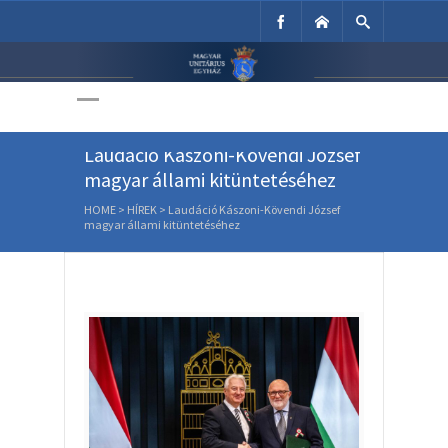
Unitárius Egyház
Weboldala
Laudáció Kászoni-Kövendi József
magyar állami kitüntetéséhez
HOME
>
HÍREK
>
Laudáció Kászoni-Kövendi József
magyar állami kitüntetéséhez