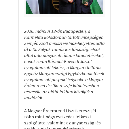
2026. március 13-án Budapesten, a
Karmelita kolostorban tartott ünnepségen
Semjén Zsolt miniszterelnök-helyettes adta
át a Dr. Sulyok Tamás köztársasági elnök
által adományozott állami kitüntetéseket;
ennek során Kászoni-Kövendi József
nyugalmazott lelkész, a Magyar Unitárius
Egyház Magyarországi Egyházkerületének
nyugalmazott püspöki helynöke a Magyar
Érdemrend tisztikeresztje kitüntetésben
részesült, az alábbiakban közöljük a
laudációt.
A Magyar Érdemrend tisztikeresztjét
több mint négy évtizedes lelkészi
szolgálata, valamint az anyaországi és
erdélyi unitárius egyházrészek