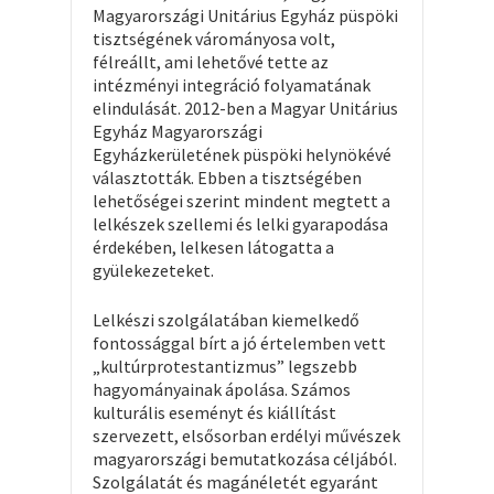
Magyarországi Unitárius Egyház püspöki
tisztségének várományosa volt,
félreállt, ami lehetővé tette az
intézményi integráció folyamatának
elindulását. 2012-ben a Magyar Unitárius
Egyház Magyarországi
Egyházkerületének püspöki helynökévé
választották. Ebben a tisztségében
lehetőségei szerint mindent megtett a
lelkészek szellemi és lelki gyarapodása
érdekében, lelkesen látogatta a
gyülekezeteket.
Lelkészi szolgálatában kiemelkedő
fontossággal bírt a jó értelemben vett
„kultúrprotestantizmus” legszebb
hagyományainak ápolása. Számos
kulturális eseményt és kiállítást
szervezett, elsősorban erdélyi művészek
magyarországi bemutatkozása céljából.
Szolgálatát és magánéletét egyaránt