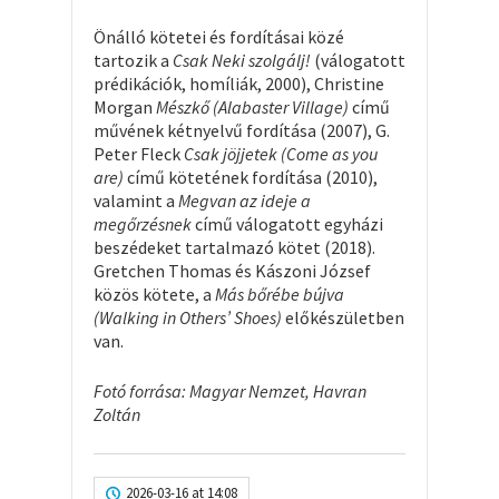
Önálló kötetei és fordításai közé
tartozik a
Csak Neki szolgálj!
(válogatott
prédikációk, homíliák, 2000), Christine
Morgan
Mészkő (Alabaster Village)
című
művének kétnyelvű fordítása (2007), G.
Peter Fleck
Csak jöjjetek (Come as you
are)
című kötetének fordítása (2010),
valamint a
Megvan az ideje a
megőrzésnek
című válogatott egyházi
beszédeket tartalmazó kötet (2018).
Gretchen Thomas és Kászoni József
közös kötete, a
Más bőrébe bújva
(Walking in Others’ Shoes)
előkészületben
van.
Fotó forrása: Magyar Nemzet, Havran
Zoltán
2026-03-16 at 14:08