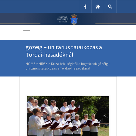
Unitárius Egyház
Weboldala
Kriza örökségétől a bográcsok
gőzéig – unitárius találkozás a
Tordai-hasadéknál
HOME
>
HÍREK
>
Kriza örökségétől a bográcsok gőzéig –
unitárius találkozás a Tordai-hasadéknál