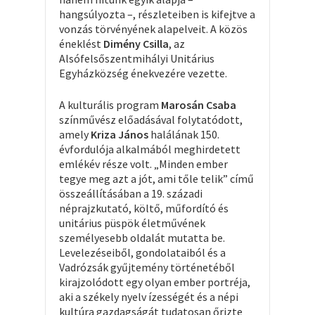
hangsúlyozta –, részleteiben is kifejtve a
vonzás törvényének alapelveit. A közös
éneklést
Dimény Csilla
, az
Alsófelsőszentmihályi Unitárius
Egyházközség énekvezére vezette.
A kulturális program
Marosán Csaba
színművész előadásával folytatódott,
amely
Kriza János
halálának 150.
évfordulója alkalmából meghirdetett
emlékév része volt. „Minden ember
tegye meg azt a jót, ami tőle telik” című
összeállításában a 19. századi
néprajzkutató, költő, műfordító és
unitárius püspök életművének
személyesebb oldalát mutatta be.
Levelezéseiből, gondolataiból és a
Vadrózsák gyűjtemény történetéből
kirajzolódott egy olyan ember portréja,
aki a székely nyelv ízességét és a népi
kultúra gazdagságát tudatosan őrizte