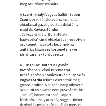
meg az utókor számára.
A
Szentmihályi Vegyes Dalkör Szabó
Zsombor
vezényletével színvonalas
előadással gazdagította a délutánt,
majd
dr. Kovács Sándor
„Csíkszentkirályi Bors Mihály
hagyatéka” című előadásában egy olyan
örökséget mutatott be, amely az
unitárius közösség történetének és
identitásának fontos része.
A „Hiszek az Unitárius Egyház
hivatásában” című kerekasztal-
beszélgetésen
Kovács István püspök
és
Vagyas Attila
lelkész osztották meg
gondolataikat. A püspök hangsúlyozta:
az unitárius hivatás nem pusztán vallási
„címke”, hanem Istentől kapott
küldetés, amely arra hív, hogy hitünket
derűvel és nyitottsággal éljük meg, és