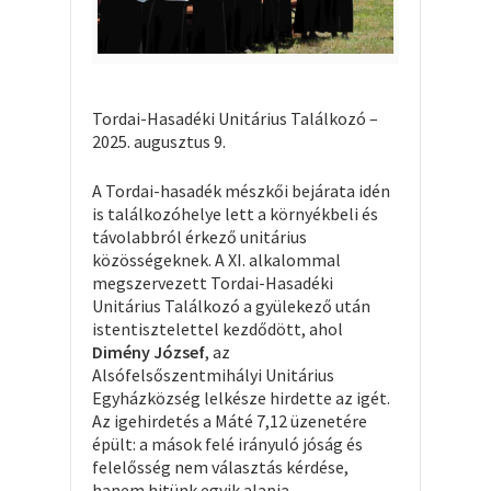
Tordai-Hasadéki Unitárius Találkozó –
2025. augusztus 9.
A Tordai-hasadék mészkői bejárata idén
is találkozóhelye lett a környékbeli és
távolabbról érkező unitárius
közösségeknek. A XI. alkalommal
megszervezett Tordai-Hasadéki
Unitárius Találkozó a gyülekező után
istentisztelettel kezdődött, ahol
Dimény József
, az
Alsófelsőszentmihályi Unitárius
Egyházközség lelkésze hirdette az igét.
Az igehirdetés a Máté 7,12 üzenetére
épült: a mások felé irányuló jóság és
felelősség nem választás kérdése,
hanem hitünk egyik alapja –