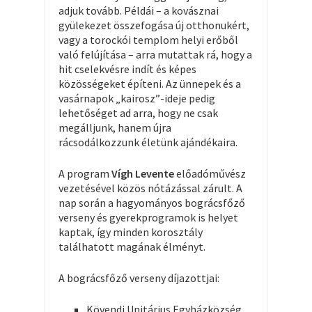
adjuk tovább. Példái – a kovásznai
gyülekezet összefogása új otthonukért,
vagy a torockói templom helyi erőből
való felújítása – arra mutattak rá, hogy a
hit cselekvésre indít és képes
közösségeket építeni. Az ünnepek és a
vasárnapok „kairosz”-ideje pedig
lehetőséget ad arra, hogy ne csak
megálljunk, hanem újra
rácsodálkozzunk életünk ajándékaira.
A program
Vígh Levente
előadóművész
vezetésével közös nótázással zárult. A
nap során a hagyományos bográcsfőző
verseny és gyerekprogramok is helyet
kaptak, így minden korosztály
találhatott magának élményt.
A bográcsfőző verseny díjazottjai:
Kövendi Unitárius Egyházközség