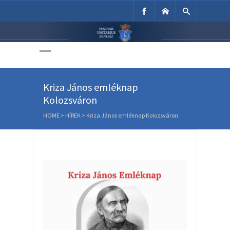
Unitárius Egyház
Weboldala
Kriza János emléknap
Kolozsváron
HOME
>
HÍREK
>
Kriza János emléknap Kolozsváron