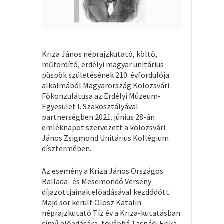
Kriza János néprajzkutató, költő,
műfordító, erdélyi magyar unitárius
püspök születésének 210. évfordulója
alkalmából Magyarország Kolozsvári
Főkonzulátusa az Erdélyi Múzeum-
Egyesület I. Szakosztályával
partnerségben 2021. június 28-án
emléknapot szervezett a kolozsvári
János Zsigmond Unitárius Kollégium
dísztermében.
Az esemény a Kriza János Országos
Ballada- és Mesemondó Verseny
díjazottjainak előadásával kezdődött.
Majd sor került Olosz Katalin
néprajzkutató Tíz év a Kriza-kutatásban
című előadására, továbbá Tasnádi Erika