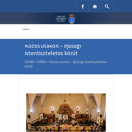
Unitárius Egyház
Weboldala
Közös utakon – ifjúsági
istentiszteletes körút
HOME
>
HÍREK
>
Közös utakon – ifjúsági istentiszteletes
körút