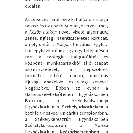
oldalán.
A szervezet évről-évre két alkalommal, a
tavasz és az ősz folyamán, szervezi meg
a
Közös utakon
nevet viselő alternatív,
zenés, ifjúsági istentiszteletes körutat,
amely során a Magyar Unitárius Egyház
hat egyházkörének egy-egy településén
tart a teológiai hallgatókból és
központi munkatársakból álló csapat
istentiszteletet, a megszokott
formától eltérő módon, unitárius
ifjúsági énekekkel és világi zenével
kiegészítve. Ebben az évben a
Háromszék-Felsőfehéri Egyházkörben
Baróton
, a Székelyudvarhelyi
Egyházkörben a
Székelyudvarhelyen
a
bethlen-negyedi unitárius templomban,
a Székelykeresztúri Egyházkörben
Székelykeresztúron
, a Marosi
Egyházkörben
Nyárádszeredában
, a