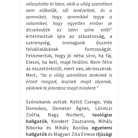
választotta ki Isten, akik a világ szemében
nem előkelők, sőt lenézettek, és a
semmiket, hogy semmikké tegye a
valamiket, hogy egyetlen ember se
dicsekedjék az Isten színe előtt”
értelmeztük újra az alázatosság, a
szerenység, önmagunk őszinte
felvállalásának fontosságát.
Felismertük, hogy jó néha sírni, ha fáj.
Elesni, ha kell, majd felállni. Nem félni
az összetöréstől, mert van, aki összerak.
Mert,
“ha a világ szemében senkinek is
érzed magad, lesznek majd olyanok,
akiknek te jelentesz majd mindent.”
Szónokaink voltak: Költő Csenge, Vida
Domokos, Demeter Ágnes, Lőrinczi
Zsófia, Nagy Norbert,
teológiai
hallgatók
, Kondert Zsuzsanna, Mihály
Bíborka és Mihály Boróka
egyetemi
hallgatók
és Magyari Zita Emese
ifjúsági