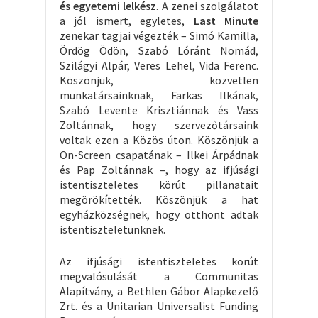
és egyetemi lelkész
. A zenei szolgálatot
a jól ismert, egyletes,
Last Minute
zenekar tagjai végezték – Simó Kamilla,
Ördög Ödön, Szabó Lóránt Nomád,
Szilágyi Alpár, Veres Lehel, Vida Ferenc.
Köszönjük, közvetlen
munkatársainknak, Farkas Ilkának,
Szabó Levente Krisztiánnak és Vass
Zoltánnak, hogy szervezőtársaink
voltak ezen a Közös úton. Köszönjük a
On-Screen csapatának – Ilkei Árpádnak
és Pap Zoltánnak –, hogy az ifjúsági
istentiszteletes körút pillanatait
megörökítették. Köszönjük a hat
egyházközségnek, hogy otthont adtak
istentiszteletünknek.
Az ifjúsági istentiszteletes körút
megvalósulását a Communitas
Alapítvány, a Bethlen Gábor Alapkezelő
Zrt. és a Unitarian Universalist Funding