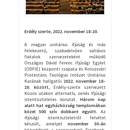
Erdély szerte, 2022. november 18-20.
A magyar unitárius ifjúság és más
felekezetű, szabadelvűen vallásos
fiatalok szervezeteként működő
Országos Dávid Ferenc Ifjúsági Egylet
(ODFIE) központi csapata és Kolozsvári
Protestáns Teológiai Intézet Unitárius
Karának hallgatói
2022. november 18–
20. között,
Erdély-szerte szervezett
Közös utakon alternatív, zenés ifjúsági
istentiszteletes körutat.
Három nap
alatt hat egyházközség templomában
közel 500 szív dobbant együtt.
Az
ifjúsági istentiszteletről felvétel
készült, amelyet
november 30-án
közvetítünk a szervezetünk Facebook-