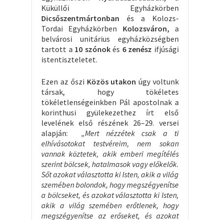
Küküllői Egyházkörben
Dicsőszentmártonban
és a Kolozs-
Tordai Egyházkörben
Kolozsváron,
a
belvárosi unitárius egyházközségben
tartott a
10 szónok
és
6 zenész
ifjúsági
istentiszteletet.
Ezen az őszi
Közös utakon
úgy voltunk
társak, hogy tökéletes
tökéletlenségeinkben Pál apostolnak a
korinthusi gyülekezethez írt első
levelének első részének 26–29. versei
alapján:
„Mert nézzétek csak a ti
elhívásotokat testvéreim, nem sokan
vannak köztetek, akik emberi megítélés
szerint bölcsek, hatalmasok vagy előkelők.
Sőt azokat választotta ki Isten, akik a világ
szemében bolondok, hogy megszégyenítse
a bölcseket, és azokat választotta ki Isten,
akik a világ szemében erőtlenek, hogy
megszégyenítse az erőseket, és azokat