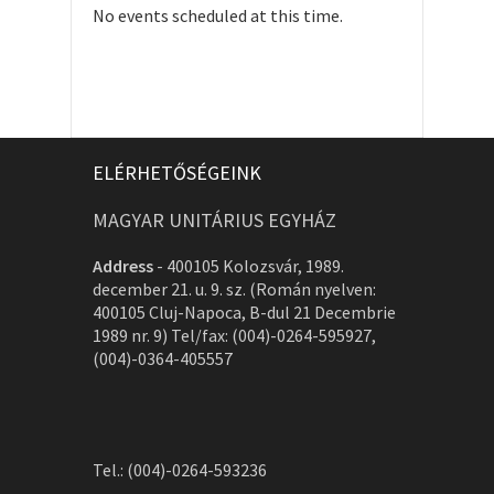
No events scheduled at this time.
ELÉRHETŐSÉGEINK
MAGYAR UNITÁRIUS EGYHÁZ
Address
-
400105 Kolozsvár, 1989.
december 21. u. 9. sz. (Román nyelven:
400105 Cluj-Napoca, B-dul 21 Decembrie
1989 nr. 9) Tel/fax: (004)-0264-595927,
(004)-0364-405557
Tel.: (004)-0264-593236