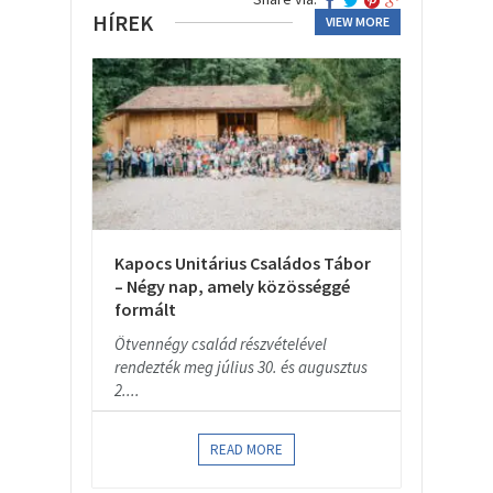
HÍREK
VIEW MORE
Kapocs Unitárius Családos Tábor
– Négy nap, amely közösséggé
formált
Ötvennégy család részvételével
rendezték meg július 30. és augusztus
2....
READ MORE