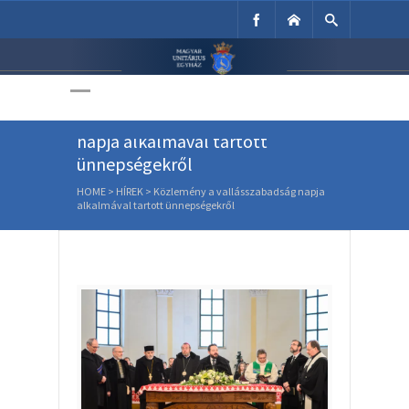
Unitárius Egyház
Weboldala
Közlemény a vallásszabadság
napja alkalmával tartott
ünnepségekről
HOME
>
HÍREK
>
Közlemény a vallásszabadság napja
alkalmával tartott ünnepségekről