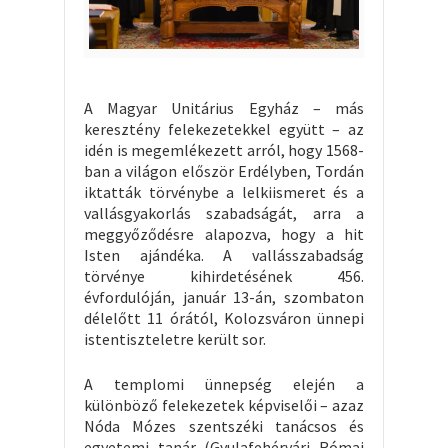
A Magyar Unitárius Egyház – más
keresztény felekezetekkel együtt – az
idén is megemlékezett arról, hogy 1568-
ban a világon először Erdélyben, Tordán
iktatták törvénybe a lelkiismeret és a
vallásgyakorlás szabadságát, arra a
meggyőződésre alapozva, hogy a hit
Isten ajándéka. A vallásszabadság
törvénye kihirdetésének 456.
évfordulóján, január 13-án, szombaton
délelőtt 11 órától, Kolozsváron ünnepi
istentiszteletre került sor.
A templomi ünnepség elején a
különböző felekezetek képviselői – azaz
Nóda Mózes szentszéki tanácsos és
egyetemi tanár (Gyulafehérvári Római