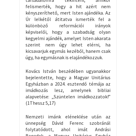
felismerték, hogy a hit azért nem
kényszeríthető, mert Isten ajándéka. Az
Úr lelkétől átitatva ismerték fel a
különböző reformációi irányok
képviselői, hogy a szabadság olyan
kegyelmi ajándék, amelyet Isten akarata
szerint nem úgy lehet elérni, ha
kicsavarjuk egymás kezéből, hanem csak
úgy, ha egymásnak is elajándékozzuk.
Kovács István beszédében ugyanakkor
bejelentette, hogy a Magyar Unitárius
Egyházban a 2024. esztendő témája az
imádkozás lesz, amelynek bibliai
alapvetése: „Szüntelen imádkozzatok!”
(1Thessz 5,17)
Nemzeti imánk eléneklése után az
ünnepség Dávid Ferenc szobránál
folytatódott, ahol imát Andrási
Benedek, a Magyar Unitárius Egyház