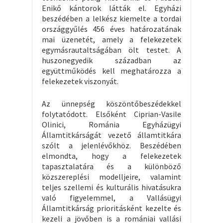
Enikő kántorok látták el. Egyházi
beszédében a lelkész kiemelte a tordai
országgyűlés 456 éves határozatának
mai üzenetét, amely a felekezetek
egymásrautaltságában ölt testet. A
huszonegyedik században az
együttműködés kell meghatározza a
felekezetek viszonyát.
Az ünnepség köszöntőbeszédekkel
folytatódott. Elsőként Ciprian-Vasile
Olinici, Románia Egyházügyi
Államtitkárságát vezető államtitkára
szólt a jelenlévőkhöz. Beszédében
elmondta, hogy a felekezetek
tapasztalatára és a különböző
közszereplési modelljeire, valamint
teljes szellemi és kulturális hivatásukra
való figyelemmel, a Vallásügyi
Államtitkárság prioritásként kezelte és
kezeli a jövőben is a romániai vallási