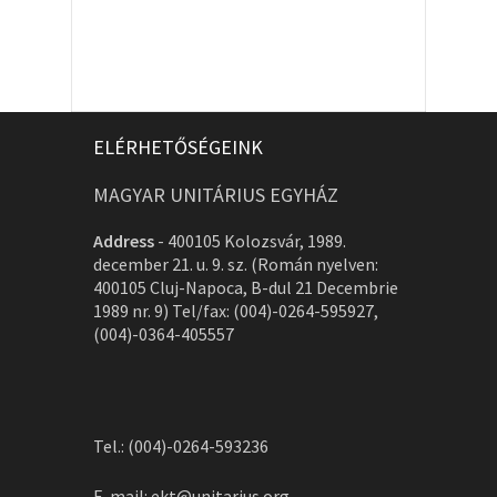
ELÉRHETŐSÉGEINK
MAGYAR UNITÁRIUS EGYHÁZ
Address
-
400105 Kolozsvár, 1989.
december 21. u. 9. sz. (Román nyelven:
400105 Cluj-Napoca, B-dul 21 Decembrie
1989 nr. 9) Tel/fax: (004)-0264-595927,
(004)-0364-405557
Tel.: (004)-0264-593236
E-mail:
ekt@unitarius.org