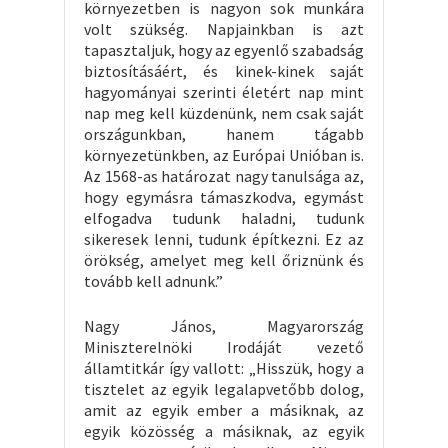
környezetben is nagyon sok munkára
volt szükség. Napjainkban is azt
tapasztaljuk, hogy az egyenlő szabadság
biztosításáért, és kinek-kinek saját
hagyományai szerinti életért nap mint
nap meg kell küzdenünk, nem csak saját
országunkban, hanem tágabb
környezetünkben, az Európai Unióban is.
Az 1568-as határozat nagy tanulsága az,
hogy egymásra támaszkodva, egymást
elfogadva tudunk haladni, tudunk
sikeresek lenni, tudunk építkezni. Ez az
örökség, amelyet meg kell őriznünk és
tovább kell adnunk.”
Nagy János, Magyarország
Miniszterelnöki Irodáját vezető
államtitkár így vallott: „Hisszük, hogy a
tisztelet az egyik legalapvetőbb dolog,
amit az egyik ember a másiknak, az
egyik közösség a másiknak, az egyik