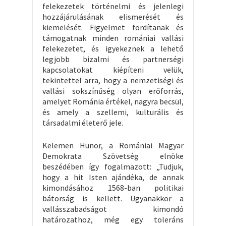
felekezetek történelmi és jelenlegi
hozzájárulásának elismerését és
kiemelését. Figyelmet fordítanak és
támogatnak minden romániai vallási
felekezetet, és igyekeznek a lehető
legjobb bizalmi és partnerségi
kapcsolatokat kiépíteni velük,
tekintettel arra, hogy a nemzetiségi és
vallási sokszínűség olyan erőforrás,
amelyet Románia értékel, nagyra becsül,
és amely a szellemi, kulturális és
társadalmi életerő jele.
Kelemen Hunor, a Romániai Magyar
Demokrata Szövetség elnöke
beszédében így fogalmazott: „Tudjuk,
hogy a hit Isten ajándéka, de annak
kimondásához 1568-ban politikai
bátorság is kellett. Ugyanakkor a
vallásszabadságot kimondó
határozathoz, még egy toleráns