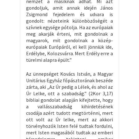
nemzet a másiknak adhat. Mi azt
gondoljuk, amit annak idején János
Zsigmond fejedelem és udvara is
gondolt: nézeteink különbözőségét a
szívnek egysége pótolja. Ha az európaiak
meg akarják érteni, mit gondolnak a
magyarok, mit gondolnak a közép-
európaiak Európáról, el kell jönniük ide,
Erdélybe, Kolozsvárra. Mert Erdély erre a
türelmi alapra épült.”
Az ünnepséget Kovács István, a Magyar
Unitárius Egyház főpásztorának beszéde
zárta, aki „Az Úr pedig a Lélek, és ahol az
Úr Lelke, ott a szabadság.” (2Kor 3,17)
bibliai gondolat alapján kifejtette, hogy
a vallásszabadság kihirdetésének
csodája azért tudott megtörténni, mert
ott volt az Úr lelke, mert az akkori
törvényhozók Isten felé tudtak fordulni,
mert Isten magasából tudtak az emberi
társadalomra tekinteni, amikor