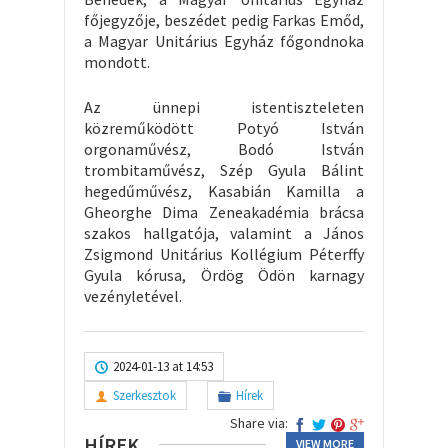
főjegyzője, beszédet pedig Farkas Emőd,
a Magyar Unitárius Egyház főgondnoka
mondott.
Az ünnepi istentiszteleten
közreműködött Potyó István
orgonaművész, Bodó István
trombitaművész, Szép Gyula Bálint
hegedűművész, Kasabián Kamilla a
Gheorghe Dima Zeneakadémia brácsa
szakos hallgatója, valamint a János
Zsigmond Unitárius Kollégium Péterffy
Gyula kórusa, Ördög Ödön karnagy
vezényletével.
2024-01-13 at 14:53
Szerkesztok
Hírek
Share via:
HÍREK
VIEW MORE