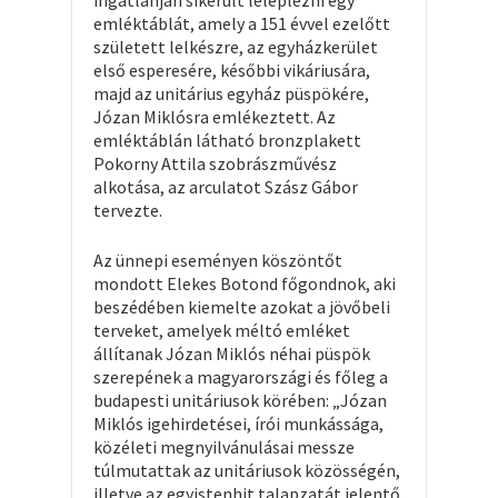
emléktáblát, amely a 151 évvel ezelőtt
született lelkészre, az egyházkerület
első esperesére, későbbi vikáriusára,
majd az unitárius egyház püspökére,
Józan Miklósra emlékeztett. Az
emléktáblán látható bronzplakett
Pokorny Attila szobrászművész
alkotása, az arculatot Szász Gábor
tervezte.
Az ünnepi eseményen köszöntőt
mondott Elekes Botond főgondnok, aki
beszédében kiemelte azokat a jövőbeli
terveket, amelyek méltó emléket
állítanak Józan Miklós néhai püspök
szerepének a magyarországi és főleg a
budapesti unitáriusok körében: „Józan
Miklós igehirdetései, írói munkássága,
közéleti megnyilvánulásai messze
túlmutattak az unitáriusok közösségén,
illetve az egyistenhit talapzatát jelentő