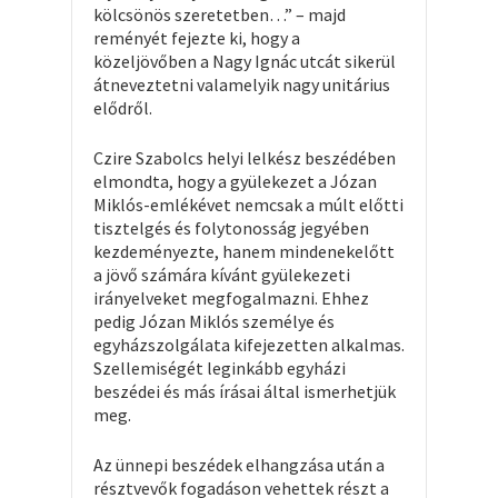
kölcsönös szeretetben…” – majd
reményét fejezte ki, hogy a
közeljövőben a Nagy Ignác utcát sikerül
átneveztetni valamelyik nagy unitárius
elődről.
Czire Szabolcs helyi lelkész beszédében
elmondta, hogy a gyülekezet a Józan
Miklós-emlékévet nemcsak a múlt előtti
tisztelgés és folytonosság jegyében
kezdeményezte, hanem mindenekelőtt
a jövő számára kívánt gyülekezeti
irányelveket megfogalmazni. Ehhez
pedig Józan Miklós személye és
egyházszolgálata kifejezetten alkalmas.
Szellemiségét leginkább egyházi
beszédei és más írásai által ismerhetjük
meg.
Az ünnepi beszédek elhangzása után a
résztvevők fogadáson vehettek részt a