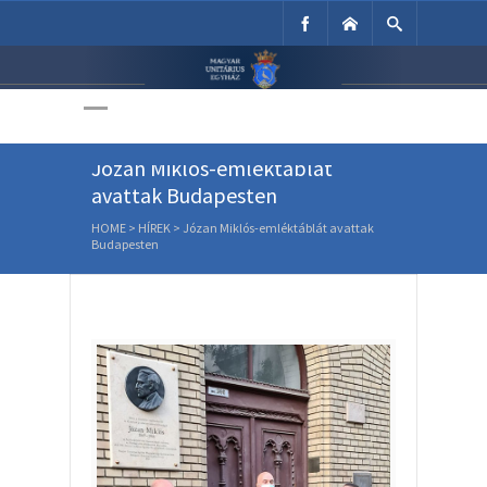
Unitárius Egyház
Weboldala
Józan Miklós-emléktáblát
avattak Budapesten
HOME
>
HÍREK
>
Józan Miklós-emléktáblát avattak
Budapesten