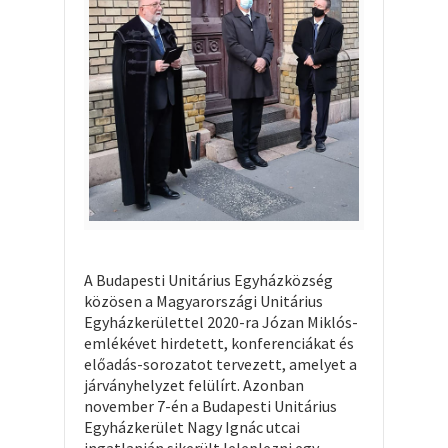
A Budapesti Unitárius Egyházközség
közösen a Magyarországi Unitárius
Egyházkerülettel 2020-ra Józan Miklós-
emlékévet hirdetett, konferenciákat és
előadás-sorozatot tervezett, amelyet a
járványhelyzet felülírt. Azonban
november 7-én a Budapesti Unitárius
Egyházkerület Nagy Ignác utcai
ingatlanján sikerült leleplezni egy