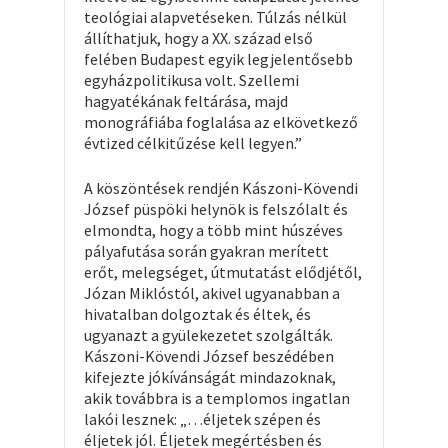
teológiai alapvetéseken. Túlzás nélkül
állíthatjuk, hogy a XX. század első
felében Budapest egyik legjelentősebb
egyházpolitikusa volt. Szellemi
hagyatékának feltárása, majd
monográfiába foglalása az elkövetkező
évtized célkitűzése kell legyen.”
A köszöntések rendjén Kászoni-Kövendi
József püspöki helynök is felszólalt és
elmondta, hogy a több mint húszéves
pályafutása során gyakran merített
erőt, melegséget, útmutatást elődjétől,
Józan Miklóstól, akivel ugyanabban a
hivatalban dolgoztak és éltek, és
ugyanazt a gyülekezetet szolgálták.
Kászoni-Kövendi József beszédében
kifejezte jókívánságát mindazoknak,
akik továbbra is a templomos ingatlan
lakói lesznek: „…éljetek szépen és
éljetek jól. Éljetek megértésben és