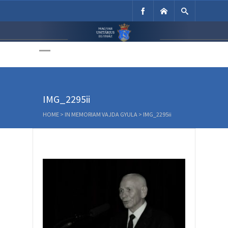
Unitárius Egyház
Weboldala
IMG_2295ii
HOME
>
IN MEMORIAM VAJDA GYULA
>
IMG_2295ii