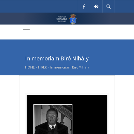
Unitárius Egyház
Weboldala
In memoriam Bíró Mihály
HOME
>
HÍREK
>
In memoriam Bíró Mihály