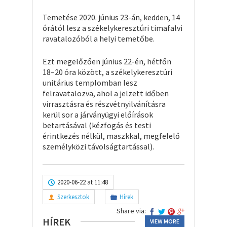
Temetése 2020. június 23-án, kedden, 14
órától lesz a székelykeresztúri timafalvi
ravatalozóból a helyi temetőbe.
Ezt megelőzően június 22-én, hétfőn
18–20 óra között, a székelykeresztúri
unitárius templomban lesz
felravatalozva, ahol a jelzett időben
virrasztásra és részvétnyilvánításra
kerül sor a járványügyi előírások
betartásával (kézfogás és testi
érintkezés nélkül, maszkkal, megfelelő
személyközi távolságtartással).
2020-06-22 at 11:48
Szerkesztok
Hírek
Share via:
HÍREK
VIEW MORE