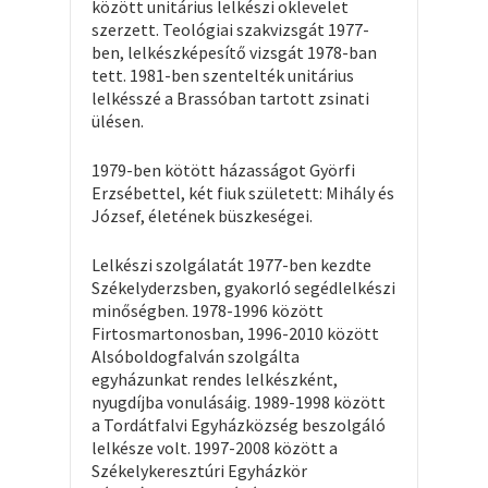
között unitárius lelkészi oklevelet
szerzett. Teológiai szakvizsgát 1977-
ben, lelkészképesítő vizsgát 1978-ban
tett. 1981-ben szentelték unitárius
lelkésszé a Brassóban tartott zsinati
ülésen.
1979-ben kötött házasságot Györfi
Erzsébettel, két fiuk született: Mihály és
József, életének büszkeségei.
Lelkészi szolgálatát 1977-ben kezdte
Székelyderzsben, gyakorló segédlelkészi
minőségben. 1978-1996 között
Firtosmartonosban, 1996-2010 között
Alsóboldogfalván szolgálta
egyházunkat rendes lelkészként,
nyugdíjba vonulásáig. 1989-1998 között
a Tordátfalvi Egyházközség beszolgáló
lelkésze volt. 1997-2008 között a
Székelykeresztúri Egyházkör