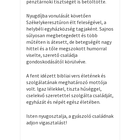
pénztárnoki tisztségét is betöltötte.
Nyugdíjba vonulását követően
Székelykeresztúron élt feleségével, a
helybéli egyházközség tagjaként. Sajnos
súlyosan megbetegedett és több
műtéten is átesett, de betegségét nagy
hittel és a tőle megszokott humorral
viselte, szerető családja
gondoskodásától körülvéve.
A fent idézett bibliai vers életének és
szolgálatának meghatározó mottója
volt. Igaz lélekkel, tiszta hűséggel,
cselekvő szeretettel szolgálta családját,
egyházát és népét egész életében.
Isten nyugosztalja, a gyászoló családnak
adjon vigasztalást!