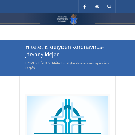
Unitárius Egyház
Weboldala
Hitélet Erdélyben koronavírus-
járvány idején
HOME
>
HÍREK
>
Hitélet Erdélyben koronavírus-járvány
idején