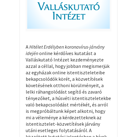
A
Hitélet Erdélyben koronavírus-járvány
idején
online kérdőíves kutatást a
Valláskutató Intézet kezdeményezte
azzal a céllal, hogy jobban megismerjük
az egyházak online istentiszteleteibe
bekapcsolódók körét, a közvetítések
követésének otthoni körülményeit, a
lelki ráhangolódást segítő és zavaró
tényezőket, a húsvéti istentiszteletekbe
való bekapcsolódást mértékét, és arról
is megpróbáltunk képet alkotni, hogy
mi a véleménye a kérdezetteknek az
istentisztelet-közvetítések járvány
utáni esetleges folytatásáról. A
közzétett kutatási jelentésben a hívek