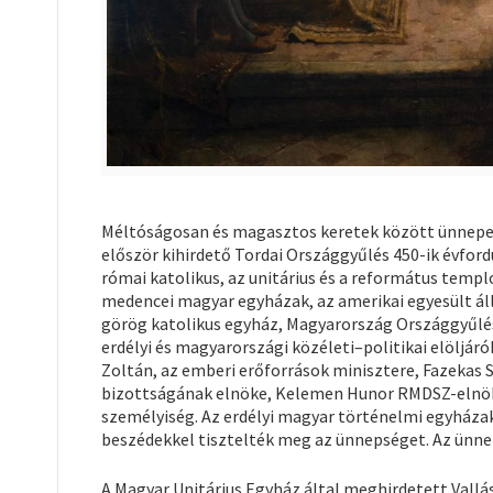
Méltóságosan és magasztos keretek között ünnepelte
először kihirdető Tordai Országgyűlés 450-ik évfor
római katolikus, az unitárius és a református temp
medencei magyar egyházak, az amerikai egyesült áll
görög katolikus egyház, Magyarország Országgyűl
erdélyi és magyarországi közéleti–politikai elöljá
Zoltán, az emberi erőforrások minisztere, Fazekas 
bizottságának elnöke, Kelemen Hunor RMDSZ-elnök,
személyiség. Az erdélyi magyar történelmi egyházak
beszédekkel tisztelték meg az ünnepséget. Az ünnep
A Magyar Unitárius Egyház által meghirdetett Vall