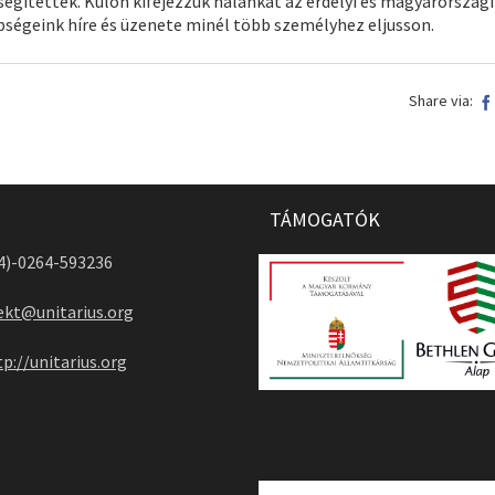
gítettek. Külön kifejezzük hálánkat az erdélyi és magyarországi
pségeink híre és üzenete minél több személyhez eljusson.
Share via:
TÁMOGATÓK
04)-0264-593236
ekt@unitarius.org
tp://unitarius.org