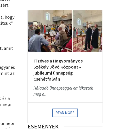
azért
t, hogy
ítsuk.”
t, amit
Tízéves a Hagyományos
Székely Jövő Központ –
agyar és
jubileumi ünnepség
amint az
Csehétfalván
Hálaadó ünnepséggel emlékeztek
meg a...
 és a
ünnepi
READ MORE
i ünnepi
ESEMÉNYEK