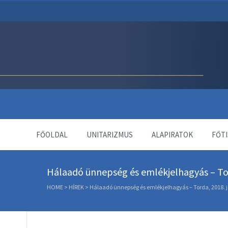
Unitárius Egyház Webol
FŐOLDAL
UNITARIZMUS
ALAPIRATOK
FŐTI
Hálaadó ünnepség és emlékjelhagyás – Tor
HOME
>
HÍREK
>
Hálaadó ünnepség és emlékjelhagyás – Torda, 2018. j