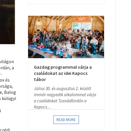
világon
Gazdag programmal várja a
rdán, a
családokat az idei Kapocs
-
tábor
ox és
rsága,
Július 30. és augusztus 2. között
e, Balog
immár negyedik alkalommal várja
 külügyi
a családokat Tusnádfürdőn a
Kapocs...
i
READ MORE
czédi