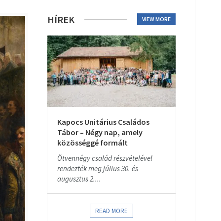
HÍREK
VIEW MORE
Kapocs Unitárius Családos
Tábor – Négy nap, amely
közösséggé formált
Ötvennégy család részvételével
rendezték meg július 30. és
augusztus 2....
READ MORE