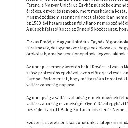
Ferenc, a Magyar Unitárius Egyház püspöke elmondta
értékes, egyedi és ragyogó, mert meghaladja korát,
Meggyőződésem szerint mi most elsősorban nem a 
az 1568. évi határozatban felvillanó nemes szándéko
A püspök felszólította az ünneplő közösséget, hog
Farkas Emőd, a Magyar Unitárius Egyház főgondnokak
türelmesek, de ugyanakkor legyenek okosak is, hogy
örököltek, amelyet ma ünnepelnek, legyen, akinek t
Az ünnepi esemény keretén belül Kovács István, a M
szász protestáns egyházak azon előterjesztését, a
Európai Parlamentet, hogy méltassák a tordai edikt
vallásszabadság napjává.
A
z
ünnepség a vallásszabadság emlékművének felavat
vallásszabadság eszmeiségét Gyerő Dávid egyházi fő
beszédet tartott Balog Zoltán miniszter és Németh 
Ezúton is szeretnénk köszönetünket kifejezni mindaz