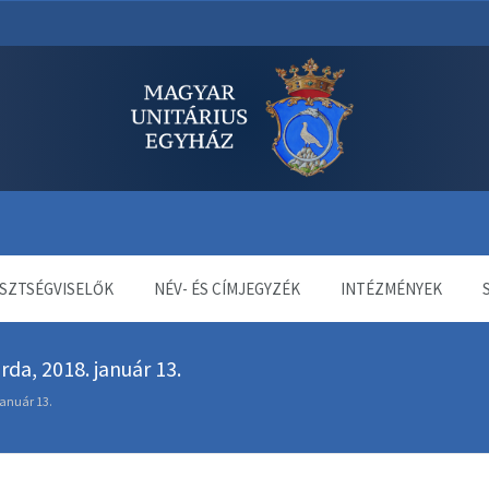
dala
SZTSÉGVISELŐK
NÉV- ÉS CÍMJEGYZÉK
INTÉZMÉNYEK
da, 2018. január 13.
anuár 13.