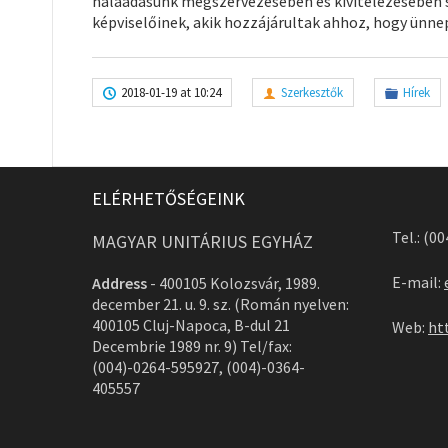
hálaadásunk megszervezésében és kivitelezésében se
képviselőinek, akik hozzájárultak ahhoz, hogy ünne
2018-01-19 at 10:24
Szerkesztők
Hírek
ELÉRHETŐSÉGEINK
Tel.: (0
MAGYAR UNITÁRIUS EGYHÁZ
E-mail:
Address
-
400105 Kolozsvár, 1989.
december 21. u. 9. sz. (Román nyelven:
400105 Cluj-Napoca, B-dul 21
Web:
ht
Decembrie 1989 nr. 9) Tel/fax:
(004)-0264-595927, (004)-0364-
405557