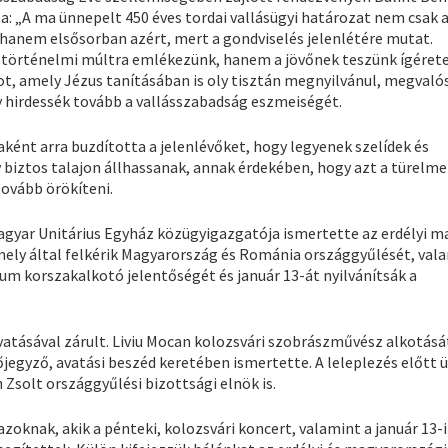
: „A ma ünnepelt 450 éves tordai vallásügyi határozat nem csak 
 hanem elsősorban azért, mert a gondviselés jelenlétére mutat.
történelmi múltra emlékezünk, hanem a jövőnek teszünk ígérete
t, amely Jézus tanításában is oly tisztán megnyilvánul, megvalós
y hirdessék tovább a vallásszabadság eszmeiségét.
ént arra buzdította a jelenlévőket, hogy legyenek szelídek és
 biztos talajon állhassanak, annak érdekében, hogy azt a türelme
ovább örökíteni.
agyar Unitárius Egyház közügyigazgatója ismertette az erdélyi m
mely által felkérik Magyarország és Románia országgyűlését, val
um korszakalkotó jelentőségét és január 13-át nyilvánítsák a
ásával zárult. Liviu Mocan kolozsvári szobrászművész alkotását
jegyző, avatási beszéd keretében ismertette. A leleplezés előtt 
Zsolt országgyűlési bizottsági elnök is.
oknak, akik a pénteki, kolozsvári koncert, valamint a január 13-