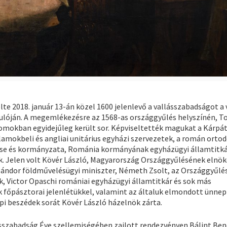
 2018. január 13-án közel 1600 jelenlevő a vallásszabadságot a 
dulóján. A megemlékezésre az 1568-as országgyűlés helyszínén, To
lomokban egyidejűleg került sor. Képviseltették magukat a Kárpát
amokbeli és angliai unitárius egyházi szervezetek, a román ortod
ése és kormányzata, Románia kormányának egyházügyi államtitká
rók. Jelen volt Kövér László, Magyarország Országgyűlésének elnök
Sándor földművelésügyi miniszter, Németh Zsolt, az Országgyűlés
 Victor Opaschi romániai egyházügyi államtitkár és sok más
 főpásztorai jelenlétükkel, valamint az általuk elmondott ünnep
i beszédek sorát Kövér László házelnök zárta.
ásszabadság Éve szellemiségében zajlott rendezvényen Bálint Ben