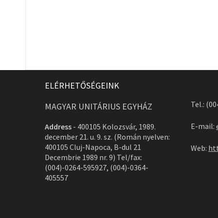
ELÉRHETŐSÉGEINK
Tel.: (0
MAGYAR UNITÁRIUS EGYHÁZ
E-mail:
Address
-
400105 Kolozsvár, 1989.
december 21. u. 9. sz. (Román nyelven:
400105 Cluj-Napoca, B-dul 21
Web:
ht
Decembrie 1989 nr. 9) Tel/fax:
(004)-0264-595927, (004)-0364-
405557