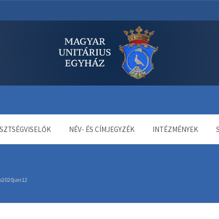
dala
SZTSÉGVISELŐK
NÉV- ÉS CÍMJEGYZÉK
INTÉZMÉNYEK
2020jan12