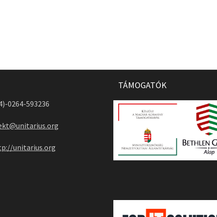
TÁMOGATÓK
04)-0264-593236
ekt@unitarius.org
tp://unitarius.org