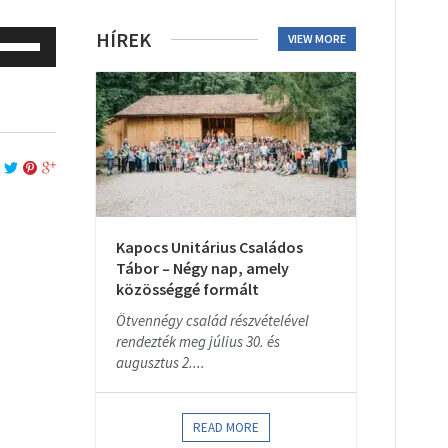
se
HÍREK
VIEW MORE
p/Down
rrow
eys
o
ncrease
r
ecrease
olume.
Kapocs Unitárius Családos
Tábor – Négy nap, amely
közösséggé formált
Ötvennégy család részvételével
rendezték meg július 30. és
augusztus 2....
READ MORE