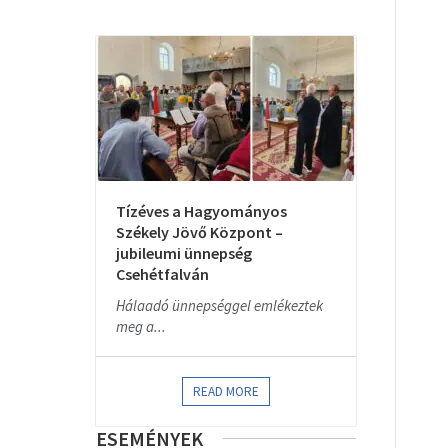
Tízéves a Hagyományos
Székely Jövő Központ –
jubileumi ünnepség
Csehétfalván
Hálaadó ünnepséggel emlékeztek
meg a...
READ MORE
ESEMÉNYEK