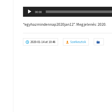
Audio
00:00
Player
“egyhazmindennap2020jan12”. Megjelenés: 2020.
2020-01-14 at 10:46
Szerkesztok