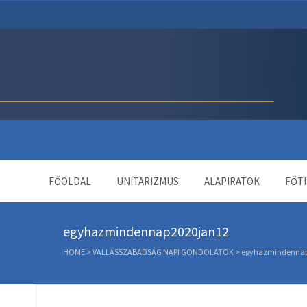
Unitárius Egyház Webol
FŐOLDAL
UNITARIZMUS
ALAPIRATOK
FŐTI
egyhazmindennap2020jan12
HOME
>
VALLÁSSZABADSÁG NAPI GONDOLATOK
>
egyhazmindennap