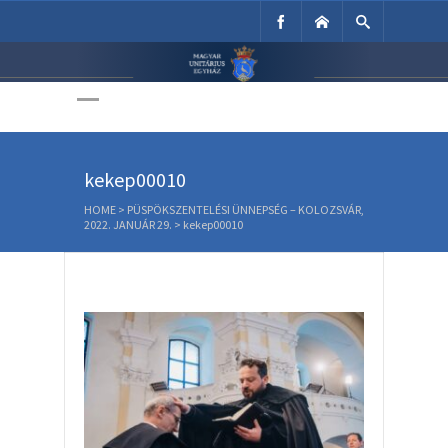
Unitárius Egyház
Weboldala
kekep00010
HOME
>
PÜSPÖKSZENTELÉSI ÜNNEPSÉG – KOLOZSVÁR,
2022. JANUÁR 29.
>
kekep00010