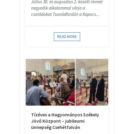
Július 30. és augusztus 2. között immár
negyedik alkalommal várja a
családokat Tusnádfürdőn a Kapocs...
READ MORE
Tízéves a Hagyományos Székely
Jövő Központ – jubileumi
ünnepség Csehétfalván