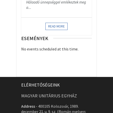
Hálaadó ünnepséggel emlékeztek meg
a...
READ MORE
ESEMÉNYEK
No events scheduled at this time.
ELÉRHETŐSÉGEINK
MAGYAR UNITÁRIUS EGYHÁZ
Address
-
400105 Kolozsvár, 1989.
december 21. u. 9. sz. (Román nyelven: