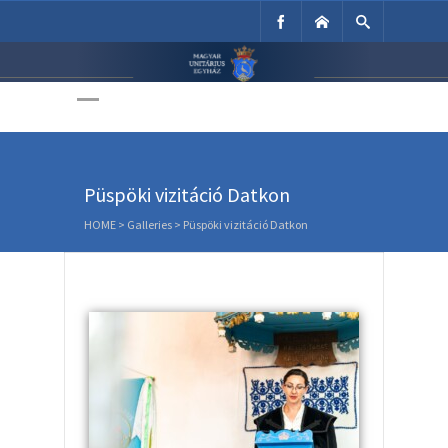
Unitárius Egyház
Weboldala
Püspöki vizitáció Datkon
HOME
>
Galleries
>
Püspöki vizitáció Datkon