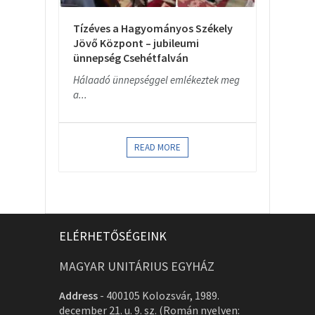
Tízéves a Hagyományos Székely
Jövő Központ – jubileumi
ünnepség Csehétfalván
Hálaadó ünnepséggel emlékeztek meg
a...
READ MORE
ELÉRHETŐSÉGEINK
MAGYAR UNITÁRIUS EGYHÁZ
Address
-
400105 Kolozsvár, 1989.
december 21. u. 9. sz. (Román nyelven: