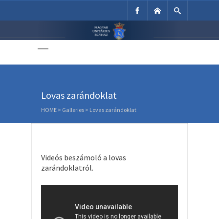
Unitárius Egyház
Weboldala
Lovas zarándoklat
HOME
>
Galleries
>
Lovas zarándoklat
Videós beszámoló a lovas
zarándoklatról.