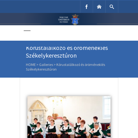
Unitárius Egyház
Weboldala
Kórustalálkozó és öröméneklés
Székelykeresztúron
HOME
>
Galleries
>
Kórustalálkozó és öröméneklés
Székelykeresztúron