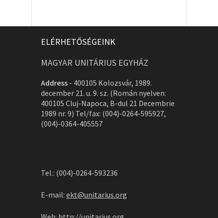
ELÉRHETŐSÉGEINK
MAGYAR UNITÁRIUS EGYHÁZ
Address
-
400105 Kolozsvár, 1989.
december 21. u. 9. sz. (Román nyelven:
400105 Cluj-Napoca, B-dul 21 Decembrie
1989 nr. 9) Tel/fax: (004)-0264-595927,
(004)-0364-405557
Tel.: (004)-0264-593236
E-mail:
ekt@unitarius.org
Web:
http://unitarius.org