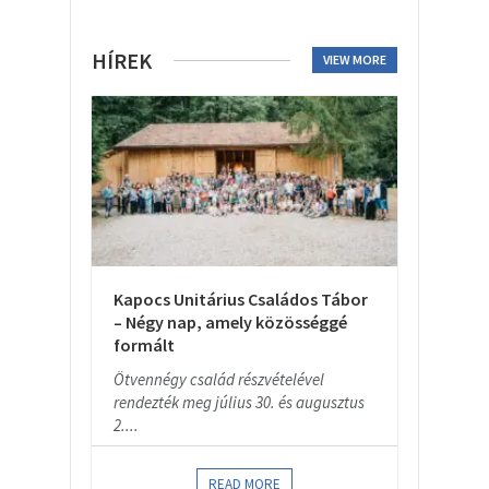
HÍREK
VIEW MORE
Kapocs Unitárius Családos Tábor
– Négy nap, amely közösséggé
formált
Ötvennégy család részvételével
rendezték meg július 30. és augusztus
2....
READ MORE