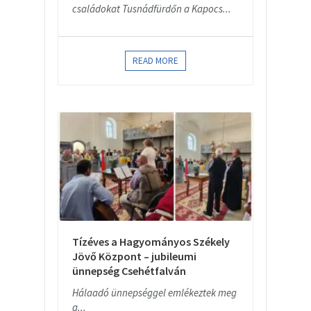
családokat Tusnádfürdőn a Kapocs...
READ MORE
Tízéves a Hagyományos Székely
Jövő Központ – jubileumi
ünnepség Csehétfalván
Hálaadó ünnepséggel emlékeztek meg
a...