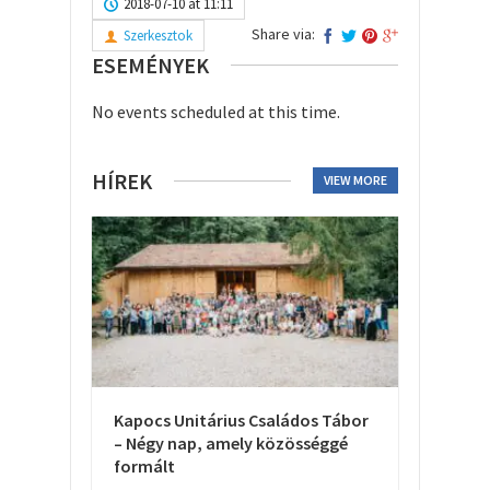
2018-07-10 at 11:11
Share via:
Szerkesztok
ESEMÉNYEK
No events scheduled at this time.
HÍREK
VIEW MORE
Kapocs Unitárius Családos Tábor
– Négy nap, amely közösséggé
formált