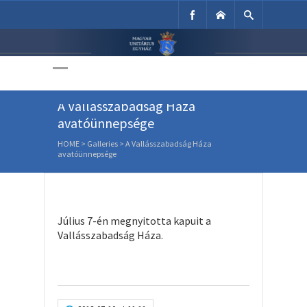
Unitárius Egyház
Weboldala
A Vallásszabadság Háza
avatóünnepsége
HOME
>
Galleries
>
A Vallásszabadság Háza
avatóünnepsége
Július 7-én megnyitotta kapuit a
Vallásszabadság Háza.