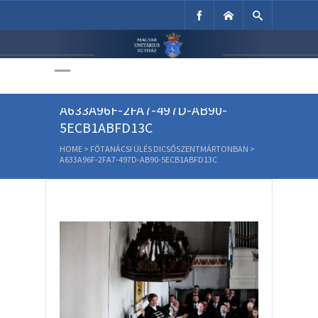
Unitárius Egyház
Weboldala
A633A96F-2FA7-497D-AB90-
5ECB1ABFD13C
HOME
>
FŐTANÁCSI ÜLÉS DICSŐSZENTMÁRTONBAN
>
A633A96F-2FA7-497D-AB90-5ECB1ABFD13C