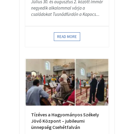
Július 30. és augusztus 2. között immár
negyedik alkalommal várja a
családokat Tusnádfürdőn a Kapocs...
READ MORE
Tízéves a Hagyományos Székely
Jövő Központ – jubileumi
ünnepség Csehétfalván