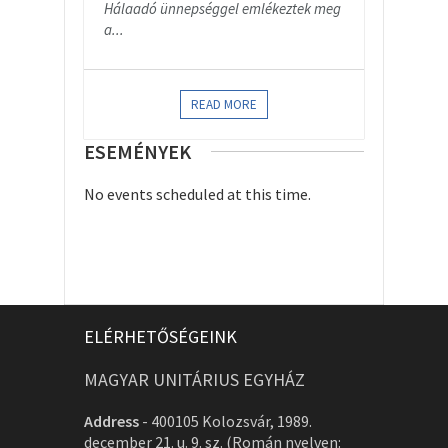
Hálaadó ünnepséggel emlékeztek meg
a...
READ MORE
ESEMÉNYEK
No events scheduled at this time.
ELÉRHETŐSÉGEINK
MAGYAR UNITÁRIUS EGYHÁZ
Address
-
400105 Kolozsvár, 1989.
december 21. u. 9. sz. (Román nyelven: