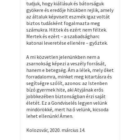
tudjuk, hogy kiállásuk és bátorságuk
gyökere és eredője hitükben rejlik, amely
az általuk képviselt eszmék igaz voltát
biztos tudásként fogalmazta meg
számukra. Hittek és ezért nem féltek.
Mertek és ezért – a szabadságharc
katonai leveretése ellenére – győztek.
A mi közvetlen jelenünkben nem a
zsarnokság képezi a veszély forrását,
hanem e betegség. Ám a lélek, mely őket
forradalomra, minket meg kitartásra és
segítségre szólít
,
azonos: az Istenben
bízó gyermek hite, aki Atyjának erős
jobbkezében biztonságban érzi saját
életét. Ez a Gondviselés legyen velünk
mindörökké, mert ha ő velünk, kicsoda
lehet ellenünk! Ámen.
Kolozsvár, 2020. március 14.