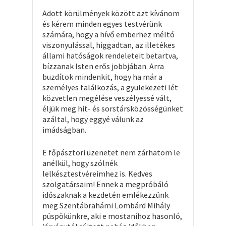
Adott körülmények között azt kívánom
és kérem minden egyes testvérünk
számára, hogy a hívő emberhez méltó
viszonyulással, higgadtan, az illetékes
állami hatóságok rendeleteit betartva,
bízzanak Isten erős jobbjában. Arra
buzdítok mindenkit, hogy ha már a
személyes találkozás, a gyülekezeti lét
közvetlen megélése veszélyessé vált,
éljük meg hit- és sorstársközösségünket
azáltal, hogy eggyé válunk az
imádságban.
E főpásztori üzenetet nem zárhatom le
anélkül, hogy szólnék
lelkésztestvéreimhez is. Kedves
szolgatársaim! Ennek a megpróbáló
időszaknak a kezdetén emlékezzünk
meg Szentábrahámi Lombárd Mihály
püspökünkre, aki e mostanihoz hasonló,