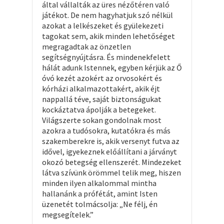
által vállalták az üres nézőtéren való
játékot. De nem hagyhatjuk szó nélkül
azokat a lelkészeket és gyülekezeti
tagokat sem, akik minden lehetőséget
megragadtak az önzetlen
segítségnyújtásra. És mindenekfelett
hálát adunk Istennek, egyben kérjük az Ő
óvó kezét azokért az orvosokért és
kórházi alkalmazottakért, akik éjt
nappallá téve, saját biztonságukat
kockáztatva ápolják a betegeket.
Világszerte sokan gondolnak most
azokra a tudósokra, kutatókra és más
szakemberekre is, akik versenyt futva az
idővel, igyekeznek előállítani a járványt
okozó betegség ellenszerét. Mindezeket
látva szívünk örömmel telik meg, hiszen
minden ilyen alkalommal mintha
hallanánk a prófétát, amint Isten
üzenetét tolmácsolja: „Ne félj, én
megsegítelek.”