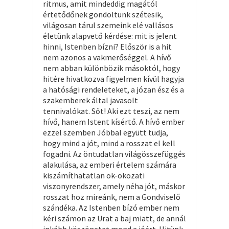
ritmus, amit mindeddig magától
értetődőnek gondoltunk szétesik,
világosan tárul szemeink elé vallásos
életünk alapvető kérdése: mit is jelent
hinni, Istenben bízni? Először is a hit
nem azonos a vakmerőséggel. A hívő
nem abban különbözik másoktól, hogy
hitére hivatkozva figyelmen kívül hagyja
a hatósági rendeleteket, a józan ész és a
szakemberek által javasolt
tennivalókat. Sőt! Aki ezt teszi, az nem
hívő, hanem Istent kísértő. A hívő ember
ezzel szemben Jóbbal együtt tudja,
hogy mind a jót, mind a rosszat el kell
fogadni. Az öntudatlan világösszefüggés
alakulása, az emberi értelem számára
kiszámíthatatlan ok-okozati
viszonyrendszer, amely néha jót, máskor
rosszat hoz mireánk, nem a Gondviselő
szándéka. Az Istenben bízó ember nem
kéri számon az Urat a baj miatt, de annál