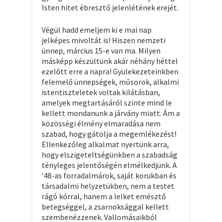
Isten hitet ébresztő jelenlétének erejét.
Végül hadd emeljem ki e mai nap
jelképes mivoltát is! Hiszen nemzeti
ünnep, március 15-e van ma. Milyen
másképp készültünk akár néhány héttel
ezelőtt erre a napra! Gyülekezeteinkben
felemelő ünnepségek, műsorok, alkalmi
istentiszteletek voltak kilátásban,
amelyek megtartásáról szinte mind le
kellett mondanunk a járvány miatt. Ám a
közösségi élmény elmaradása nem
szabad, hogy gátolja a megemlékezést!
Ellenkezőleg alkalmat nyertünk arra,
hogy elszigeteltségünkben a szabadság
tényleges jelentőségén elmélkedjünk. A
’48-as forradalmárok, saját korukban és
társadalmi helyzetükben, nem a testet
rágó kórral, hanem a lelket emésztő
betegséggel, a zsarnoksággal kellett
szembenézzenek. Vallomásaikból