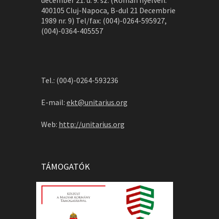
december 21. u. 9. sz. (Román nyelven:
400105 Cluj-Napoca, B-dul 21 Decembrie
1989 nr. 9) Tel/fax: (004)-0264-595927,
(004)-0364-405557
Tel.: (004)-0264-593236
E-mail:
ekt@unitarius.org
Web:
http://unitarius.org
TÁMOGATÓK