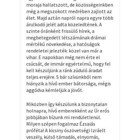
moraja hallatszott, de közösségeinkben
még a megszokott medrében zajlott az
élet. Majd aztán napról napra egyre több
árulkodó jelét adta közeledtének. A
szinte óránként frissülő hírek, a
megbetegedett létszámának drámai
mértékű növekedése, a hatóságok
rendeletei jelezték: közel van már a
vihar. E napokban még nem érte el
csúcsát, de immár egyértelmű, hogy fel
kell készüljünk a ránk zúduló áradat
teljes erejére. S bár szívünkből nem
hiányzik a hívő ember bátorsága, mégis
aggódva kémleljük a jövőt.
Miközben így készülünk a bizonytalan
holnapra, hívő emberekként az Úr erős
jobbjában bízunk mi rendületlenül.
Milyen szépen fogalmaz Ézsaiás
próféta! A kicsiny ószövetségi Izráelt
veszély, külső támadás, elnyomás,