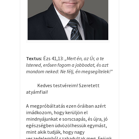
Textus:
Ézs 41,13:
„Mert én, az Úr, a te
Istened, erősen fogom a jobbodat, és azt
mondom neked: Ne félj, én megsegítelek!”
Kedves testvéreim! Szeretett
atyámfiai!
A megpróbáltatás ezen óráiban azért
imádkozom, hogy kerüljön el
mindnyájunkat e sorscsapás, és újra, jó
egészségben üdvözölhessük egymást,
mint akik tudják, hogy nagy
veszedelemből szabadultak meg. Fejünk