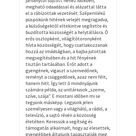
járványtól sújtott nehéz időkben,
megható odaadással és alázattal látta
el a rábízottak vezetését. Szépemlékű
püspökünk hitének velejét megragadva,
a külsőségektől eltekintve segítette és
buzdította közösségét a helytállásra. Ő
erős oszlopként, világítótoronyként
hívta közösségét, hogy csatlakozzanak
hozzá az imádságban, a bajba jutottak
megsegítésében és a hit fényének
tisztán tartásában. Erőt adott a
gyengének, vigaszt a szenvedőnek,
reményt a csüggedőnek, azaz nem félt,
hanem hitt. Így lett ő mindnyájunk
számára példa, az unitáriusok „szeme,
szíve, szája”. E mostani időben mi se
tegyünk másképp. Legyünk jelen
személyesen vagy a világháló, a rádió, a
televízió, a sajtó révén a közösség
életében. Keressük a segítség és
támogatás alkalmait, hogy az elesettek,
gyengébbek általunk tapasztalják meg