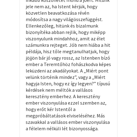
inkább köszönetet mond a jóért. Hitünk
jele nem az, ha Istent kérjük, hogy
közvetlen beavatkozása révén
módosítsa a nagy világösszefüggést.
Ellenkezőleg, hitünk és bizalmunk
bizonyítéka abban rejlik, hogy miképp
viszonyulunk mindahhoz, amit az élet
számunkra rejteget. Jób nem hiába a hit
példája, hisz tőle megtanulhatjuk, hogy
jöjjön bár jó vagy rossz, az Istenben bízó
ember a Teremtőhöz fohászkodva képes
leküzdeni az akadályokat. A „Miért pont
velünk történik mindez”, vagy a „Miért
hagyja Isten, hogy ez így legyen?” típusú
kérdések nem méltók a vallásos
keresztény emberhez. A keresztény
ember viszonyulása ezzel szemben az,
hogy erőt kér Istentől a
megpróbáltatások elviseléséhez. Más
szavakkal a vallásos ember viszonyulása
a félelem nélküli lét bizonyossága.