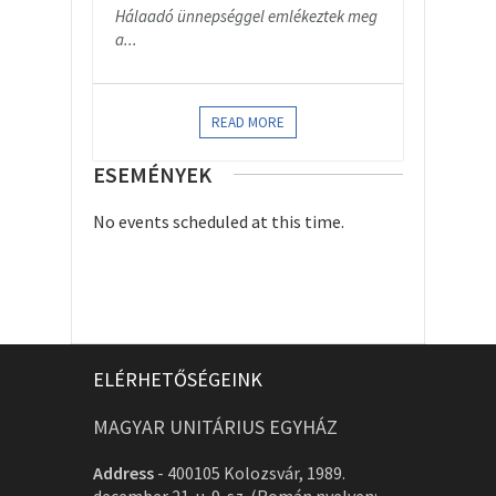
Hálaadó ünnepséggel emlékeztek meg
a...
READ MORE
ESEMÉNYEK
No events scheduled at this time.
ELÉRHETŐSÉGEINK
MAGYAR UNITÁRIUS EGYHÁZ
Address
-
400105 Kolozsvár, 1989.