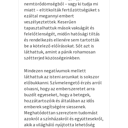
nemtörődömségből – vagy ki tudja mi
miatt – eltitkolták fertőzöttségüket s
ezáltal megannyi embert
veszélyeztettek. Keserűen
tapasztalhattuk mások vakságát és
felelőtlenségét, midőn hatósági tiltás
és rendelkezés ellenére sem tartották
be a kötelező előírásokat. Sőt azt is
láthattuk, amint a pánik rohamosan
szétterjed közösségeinkben.
Mindezen negatívumok mellett
láthattuk az isteni arcunkat is sokszor
előbukkanni. Szívmelengető érzés arról
olvasni, hogy az emberszeretet arra
buzdít egyeseket, hogy a betegek,
hozzátartozóik és általában az idős
emberek segítségére siessenek.
Meghatódottan szereztem tudomást
azokról a színházakról és együttesekről,
akik a világháló nyújtotta lehetőség