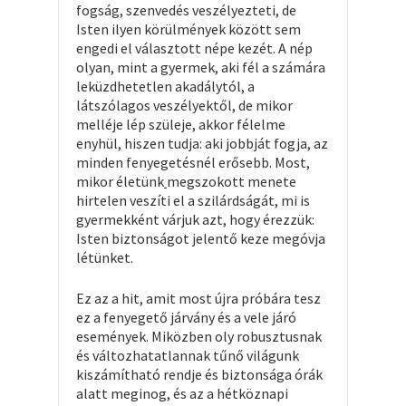
fogság, szenvedés veszélyezteti, de
Isten ilyen körülmények között sem
engedi el választott népe kezét. A nép
olyan, mint a gyermek, aki fél a számára
leküzdhetetlen akadálytól, a
látszólagos veszélyektől, de mikor
melléje lép szüleje, akkor félelme
enyhül, hiszen tudja: aki jobbját fogja, az
minden fenyegetésnél erősebb. Most,
mikor életünk
megszokott menete
hirtelen veszíti el a szilárdságát, mi is
gyermekként várjuk azt, hogy érezzük:
Isten biztonságot jelentő keze megóvja
létünket.
Ez az a hit, amit most újra próbára tesz
ez a fenyegető járvány és a vele járó
események. Miközben oly robusztusnak
és változhatatlannak tűnő világunk
kiszámítható rendje és biztonsága órák
alatt meginog, és az a hétköznapi