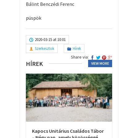
Bálint Benczédi Ferenc
püspök
2020-03-15 at 10:01
Szerkesztok
Hírek
Share via:
HÍREK
VIEW MORE
Kapocs Unitárius Családos Tábor
– Négy nap, amely közösséggé