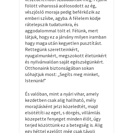
fölött viharossá acélosodott az ég,
vészjósló moraja pedig beférkőzik az
emberi szívbe, agyba. A félelem ködje
rátelepszik tudatunkra, és
aggodalommal tölt el. Félünk, mert
látjuk, hogy ez a járvány milyen iramban
hagy maga után kegyetlen pusztítást.
Rettegünk szeretteinkért,
nyugalmunkért, megszokott életünkért
és nyilvánvalóan saját egészségünkért.
Otthonaink biztonságában sokan
sóhajtjuk most: „Segíts meg minket,
Istenünk!”
És valóban, mint a nyári vihar, amely
kezdetben csak alig hallható, mély
morajlásként jelzi közeledtét, majd
elsötétíti az eget, s dörgés, villámlás
közepette fenyeget minden élőt, úgy
terjed közöttünk ez a betegség is. Alig
egy héttel ezelőtt még csak távoli