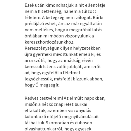
Ezek után kimondhatjuk: a hit ellentétje
nem a hitetlenség, hanem a túlzott
félelem. A betegség nem válogat. Bárki
prédájává eshet, ám az már egyáltalán
nem mellékes, hogy a megpróbáltatás
órájában mi módon viszonyulunk a
kereszthordozásunkhoz.
Kereszténységünk ilyen helyzetekben
újra gyermeki mivoltunkat emeli ki, és
arra szólít, hogy az imádság révén
keressük Isten szülői jobbját, ami erőt
ad, hogy egyfelől a félelmet
legyőzhessük, másfelől bízzunk abban,
hogy Ő megsegít.
Kedves testvéreim! Az elmúlt napokban,
midőn a hétköznapi élet burkai
elfakultak, az emberi viszonyulás
különböző előjelű megnyilvánulásait
láthattuk. Szomorúan és dühösen
olvashattunk arról, hogy egyesek