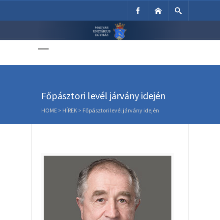
Unitárius Egyház
Weboldala
Főpásztori levél járvány idején
HOME
>
HÍREK
>
Főpásztori levél járvány idején