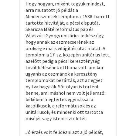
Hogy hogyan, miként tegyük mindezt,
arra mutatott jó példát a
Mindenszentek temploma. 1588-ban ott
tartotta hitvitáját, a pécsi disputát,
Skaricza Máté református pap és
Válaszúti György unitárius lelkész úgy,
hogy annak az eszmecserének az
öröksége ma is világít és utat mutat. A
templom a 17. sz. közepén unitárius lett,
azelőtt pedig a pécsi kereszténység
továbbélésének otthona volt: amikor
ugyanis az oszmánok a keresztény
templomokat bezárták, azt az egyet
nyitva hagyták. Sőt olyan is történt
benne, ami máshol nem volt jellemző:
békében megfértek egymással a
katolikusok, a reformátusok és az
unitáriusok, és mindenki ott tartotta
miséjét vagy istentiszteletét.
Jó érzés volt felidézni azt a jó példát,