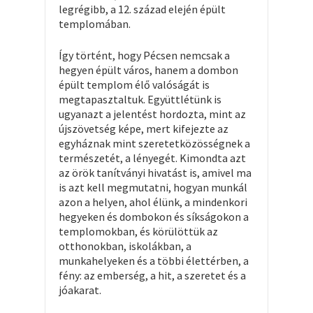
legrégibb, a 12. század elején épült
templomában.
Így történt, hogy Pécsen nemcsak a
hegyen épült város, hanem a dombon
épült templom élő valóságát is
megtapasztaltuk. Együttlétünk is
ugyanazt a jelentést hordozta, mint az
újszövetség képe, mert kifejezte az
egyháznak mint szeretetközösségnek a
természetét, a lényegét. Kimondta azt
az örök tanítványi hivatást is, amivel ma
is azt kell megmutatni, hogyan munkál
azon a helyen, ahol élünk, a mindenkori
hegyeken és dombokon és síkságokon a
templomokban, és körülöttük az
otthonokban, iskolákban, a
munkahelyeken és a többi élettérben, a
fény: az emberség, a hit, a szeretet és a
jóakarat.