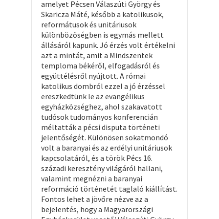
amelyet Pécsen Válaszúti György és
Skaricza Máté, később a katolikusok,
reformátusok és unitáriusok
különbözőségben is egymás mellett
állásáról kapunk. Jó érzés volt értékelni
azt a mintát, amit a Mindszentek
temploma békéről, elfogadásról és
együttélésről nyújtott. A római
katolikus dombról ezzel a jó érzéssel
ereszkedtünk le az evangélikus
egyházközséghez, ahol szakavatott
tudósok tudományos konferencián
méltatták a pécsi disputa történeti
jelentőségét. Különösen sokatmondó
volt a baranyai és az erdélyi unitáriusok
kapcsolatáról, és a török Pécs 16.
századi keresztény világáról hallani,
valamint megnézni a baranyai
reformáció történetét taglaló kiállítást.
Fontos lehet a jövőre nézve az a
bejelentés, hogy a Magyarországi