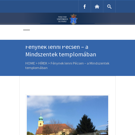
Unitárius Egyház
Weboldala
Fénynek lenni Pécsen – a
Mindszentek templomában
HOME
>
HÍREK
>
Fénynek lenni Pécsen – a Mindszentek
templomában