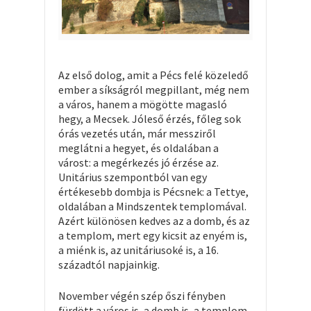
Az első dolog, amit a Pécs felé közeledő
ember a síkságról megpillant, még nem
a város, hanem a mögötte magasló
hegy, a Mecsek. Jóleső érzés, főleg sok
órás vezetés után, már messziről
meglátni a hegyet, és oldalában a
várost: a megérkezés jó érzése az.
Unitárius szempontból van egy
értékesebb dombja is Pécsnek: a Tettye,
oldalában a Mindszentek templomával.
Azért különösen kedves az a domb, és az
a templom, mert egy kicsit az enyém is,
a miénk is, az unitáriusoké is, a 16.
századtól napjainkig.
November végén szép őszi fényben
fürdött a város is, a domb is, a templom