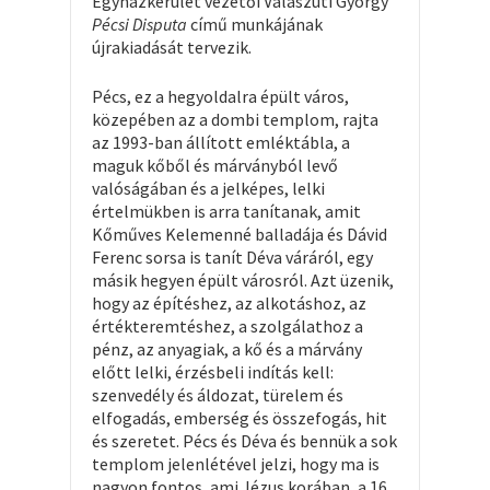
Egyházkerület vezetői Válaszúti György
Pécsi Disputa
című munkájának
újrakiadását tervezik.
Pécs, ez a hegyoldalra épült város,
közepében az a dombi templom, rajta
az 1993-ban állított emléktábla, a
maguk kőből és márványból levő
valóságában és a jelképes, lelki
értelmükben is arra tanítanak, amit
Kőműves Kelemenné balladája és Dávid
Ferenc sorsa is tanít Déva váráról, egy
másik hegyen épült városról. Azt üzenik,
hogy az építéshez, az alkotáshoz, az
értékteremtéshez, a szolgálathoz a
pénz, az anyagiak, a kő és a márvány
előtt lelki, érzésbeli indítás kell:
szenvedély és áldozat, türelem és
elfogadás, emberség és összefogás, hit
és szeretet. Pécs és Déva és bennük a sok
templom jelenlétével jelzi, hogy ma is
nagyon fontos, ami Jézus korában, a 16.