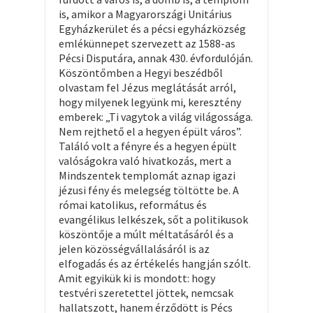
is, amikor a Magyarországi Unitárius
Egyházkerület és a pécsi egyházközség
emlékünnepet szervezett az 1588-as
Pécsi Disputára, annak 430. évfordulóján.
Köszöntőmben a Hegyi beszédből
olvastam fel Jézus meglátását arról,
hogy milyenek legyünk mi, keresztény
emberek: „Ti vagytok a világ világossága.
Nem rejthető el a hegyen épült város”.
Találó volt a fényre és a hegyen épült
valóságokra való hivatkozás, mert a
Mindszentek templomát aznap igazi
jézusi fény és melegség töltötte be. A
római katolikus, református és
evangélikus lelkészek, sőt a politikusok
köszöntője a múlt méltatásáról és a
jelen közösségvállalásáról is az
elfogadás és az értékelés hangján szólt.
Amit egyikük ki is mondott: hogy
testvéri szeretettel jöttek, nemcsak
hallatszott, hanem érződött is Pécs