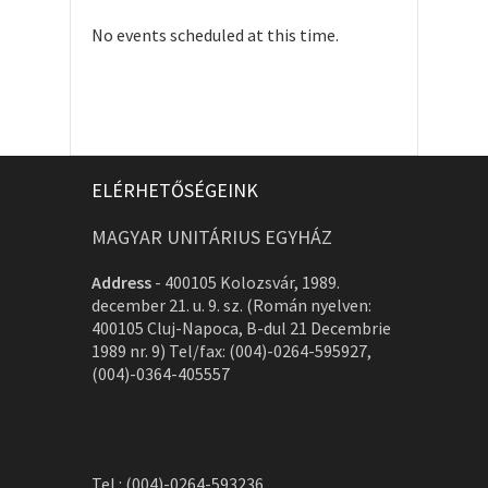
No events scheduled at this time.
ELÉRHETŐSÉGEINK
MAGYAR UNITÁRIUS EGYHÁZ
Address
-
400105 Kolozsvár, 1989.
december 21. u. 9. sz. (Román nyelven:
400105 Cluj-Napoca, B-dul 21 Decembrie
1989 nr. 9) Tel/fax: (004)-0264-595927,
(004)-0364-405557
Tel.: (004)-0264-593236