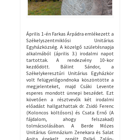
Április 1-én Farkas Árpádra emlékezett a
Székelyszentmiklósi Unitárius
Egyházközség. A közelgő születésnapja
alkalmából (április 3.) irodalmi napot
tartottak. A rendezvény 10-kor
kezdődött. Bálint Sándor, a
Székelykeresztúri Unitárius Egyházkör
volt felügyelőgondnoka köszöntötte a
megjelenteket, majd Csáki Levente
esperes mondott ünnepi beszédet. Ezt
követően a résztvevők két irodalmi
előadást hallgathattak dr. Zsidó Ferenc
(Koloncos költősors) és Csata Ernő (A
fájdalom, ahogy felszakad)
tolmácsolásában. A Berde Mózes
Unitárius Gimnázium Zenekara és Salat
Anita énekelt, zenélt Palkó Zalán-