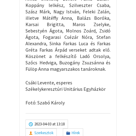
Koppány lelkész, Szilveszter Csaba,
Szász Márk, Nagy István, Feleki Zalán,
illetve Mátéffy Anna, Balázs Boróka,
Karsai Brigitta, Maros Zselyke,
Sebestyén Ágota, Molnos Zoárd, Zsidó
Ágota, Fogarasi Csézár Nóra, Stefan
Alexandra, Sinka Farkas Luca és Farkas
Gréta Farkas Árpád verseket adtak elő.
Köszönet a felkészítő Ladó Orsolya,
Szőcs Hedviga, Buzogány Zsuzsánna és
Fülöp Anna magyarszakos tanároknak.
Csáki Levente, esperes
Székelykeresztúri Unitárius Egyházkör
Fotó: Szabó Károly
2023-04-03 at 13:18
Szerkesztok
Hírek