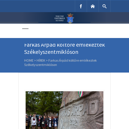
Unitárius Egyház
Weboldala
Farkas Árpád költőre emlékeztek
Székelyszentmiklóson
HOME
>
HÍREK
>
Farkas Árpád költőre emlékeztek
Székelyszentmiklóson