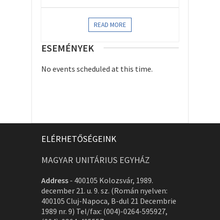
READ MORE
ESEMÉNYEK
No events scheduled at this time.
ELÉRHETŐSÉGEINK
MAGYAR UNITÁRIUS EGYHÁZ
Address
-
400105 Kolozsvár, 1989.
december 21. u. 9. sz. (Román nyelven:
400105 Cluj-Napoca, B-dul 21 Decembrie
1989 nr. 9) Tel/fax: (004)-0264-595927,