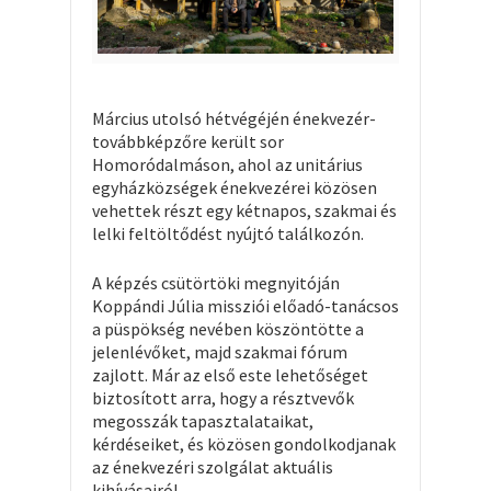
Március utolsó hétvégéjén énekvezér-
továbbképzőre került sor
Homoródalmáson, ahol az unitárius
egyházközségek énekvezérei közösen
vehettek részt egy kétnapos, szakmai és
lelki feltöltődést nyújtó találkozón.
A képzés csütörtöki megnyitóján
Koppándi Júlia missziói előadó-tanácsos
a püspökség nevében köszöntötte a
jelenlévőket, majd szakmai fórum
zajlott. Már az első este lehetőséget
biztosított arra, hogy a résztvevők
megosszák tapasztalataikat,
kérdéseiket, és közösen gondolkodjanak
az énekvezéri szolgálat aktuális
kihívásairól.