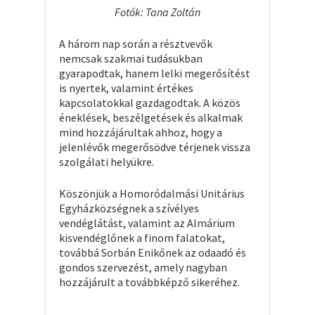
Fotók: Tana Zoltán
A három nap során a résztvevők
nemcsak szakmai tudásukban
gyarapodtak, hanem lelki megerősítést
is nyertek, valamint értékes
kapcsolatokkal gazdagodtak. A közös
éneklések, beszélgetések és alkalmak
mind hozzájárultak ahhoz, hogy a
jelenlévők megerősödve térjenek vissza
szolgálati helyükre.
Köszönjük a Homoródalmási Unitárius
Egyházközségnek a szívélyes
vendéglátást, valamint az Almárium
kisvendéglőnek a finom falatokat,
továbbá Sorbán Enikőnek az odaadó és
gondos szervezést, amely nagyban
hozzájárult a továbbképző sikeréhez.