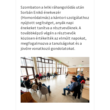
Szombaton a lelki ráhangolódás után
Sorbán Enikő énekvezér
(Homoródalmás) a kántori szolgálathoz
nyújtott segítséget, anyák napi
énekeket tanítva a résztvevőknek. A
továbbképző végén a résztvevők
közösen értékelték az elmúlt napokat,
megfogalmazva a tanulságokat és a
jövőre vonatkozó gondolatokat.