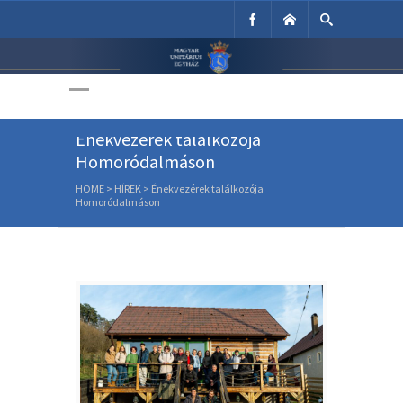
Unitárius Egyház
Weboldala
Énekvezérek találkozója
Homoródalmáson
HOME
>
HÍREK
>
Énekvezérek találkozója
Homoródalmáson