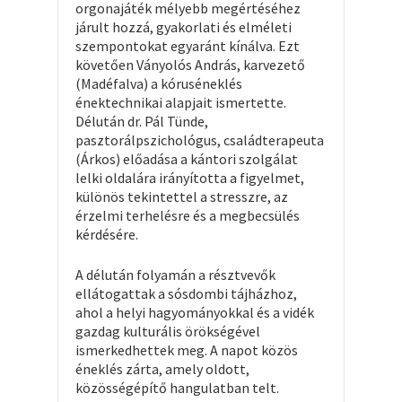
orgonajáték mélyebb megértéséhez
járult hozzá, gyakorlati és elméleti
szempontokat egyaránt kínálva. Ezt
követően Ványolós András, karvezető
(Madéfalva) a kóruséneklés
énektechnikai alapjait ismertette.
Délután dr. Pál Tünde,
pasztorálpszichológus, családterapeuta
(Árkos) előadása a kántori szolgálat
lelki oldalára irányította a figyelmet,
különös tekintettel a stresszre, az
érzelmi terhelésre és a megbecsülés
kérdésére.
A délután folyamán a résztvevők
ellátogattak a sósdombi tájházhoz,
ahol a helyi hagyományokkal és a vidék
gazdag kulturális örökségével
ismerkedhettek meg. A napot közös
éneklés zárta, amely oldott,
közösségépítő hangulatban telt.