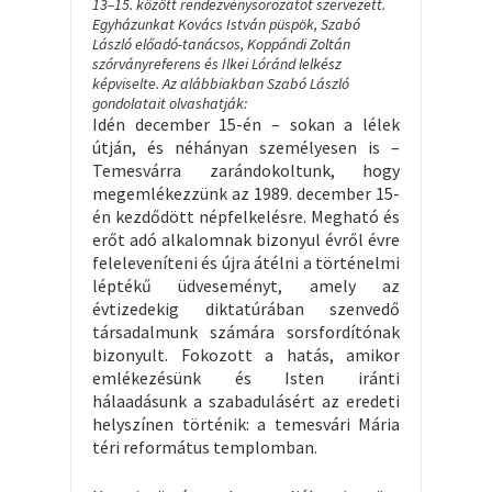
13–15. között rendezvénysorozatot szervezett.
Egyházunkat Kovács István püspök, Szabó
László előadó-tanácsos, Koppándi Zoltán
szórványreferens és Ilkei Lóránd lelkész
képviselte. Az alábbiakban Szabó László
gondolatait olvashatják:
Idén december 15-én – sokan a lélek
útján, és néhányan személyesen is –
Temesvárra zarándokoltunk, hogy
megemlékezzünk az 1989. december 15-
én kezdődött népfelkelésre. Megható és
erőt adó alkalomnak bizonyul évről évre
feleleveníteni és újra átélni a történelmi
léptékű üdveseményt, amely az
évtizedekig diktatúrában szenvedő
társadalmunk számára sorsfordítónak
bizonyult. Fokozott a hatás, amikor
emlékezésünk és Isten iránti
hálaadásunk a szabadulásért az eredeti
helyszínen történik: a temesvári Mária
téri református templomban.