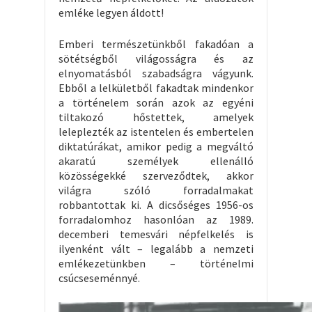
emléke legyen áldott!
Emberi természetünkből fakadóan a
sötétségből világosságra és az
elnyomatásból szabadságra vágyunk.
Ebből a lelkületből fakadtak mindenkor
a történelem során azok az egyéni
tiltakozó hőstettek, amelyek
leleplezték az istentelen és embertelen
diktatúrákat, amikor pedig a megváltó
akaratú személyek ellenálló
közösségekké szerveződtek, akkor
világra szóló forradalmakat
robbantottak ki. A dicsőséges 1956-os
forradalomhoz hasonlóan az 1989.
decemberi temesvári népfelkelés is
ilyenként vált – legalább a nemzeti
emlékezetünkben – történelmi
csúcseseménnyé.