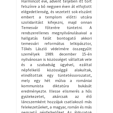
Harmincöt éve, advent teljében itt tört
felszínre a bő negyven éven át elfojtott
elégedetlenség, és vezetett sok elszánt
embert a templom előtti utcára
szolidaritást kifejezni, majd onnan
Temesvár főterére tüntetni. A
rendszerellenes megnyilvánulásaival a
hallgatás falát bontogató akkori
temesvári református lelkipásztor,
Tőkés László védelmére összegyűlt
személyek 1989. december 15-én
nyilvánosan is közösséget vállaltak vele
és a szabadság ügyével, ezáltal
népfelkelő közösséggé alakultak,
elindítottak egy tüntetéssorozatot,
mely egy hét múlva a romániai
kommunista diktatúra bukását
eredményezte. Illesse elismerés a hős
gyülekezetet, akárcsak az élő
láncszemként hozzájuk csatlakozó más
felekezetűeket, a magyar, román és más
nemzetű népfelkelőket. Az áldozatok