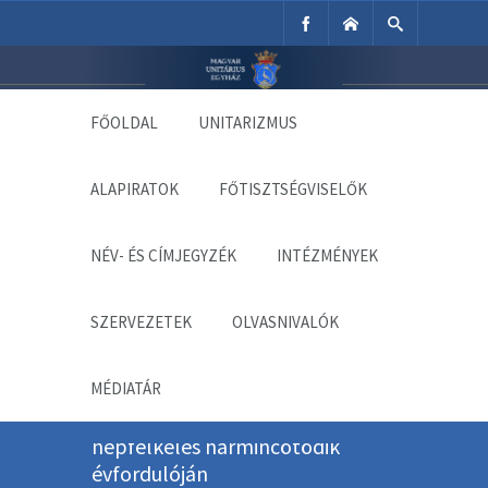
Unitárius Egyház
Weboldala
FŐOLDAL
UNITARIZMUS
ALAPIRATOK
FŐTISZTSÉGVISELŐK
NÉV- ÉS CÍMJEGYZÉK
INTÉZMÉNYEK
SZERVEZETEK
OLVASNIVALÓK
MÉDIATÁR
Emlékezés a temesvári
népfelkelés harmincötödik
évfordulóján