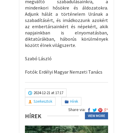
megváltó szabadulásainkra, a
mindenkori hősökre és áldozatokra.
Adjunk hálát a történelem Urának a
szabadításért, és imádkozzunk azokért
az embertársainkért és népekért, akik
napjainkban is elnyomatásban,
diktatúrákban, háborús körülmények
között élnek világszerte.
Szabó László
Fotók: Erdélyi Magyar Nemzeti Tanács
2024-12-21 at 17:17
Szerkesztok
Hírek
Share via:
HÍREK
VIEW MORE