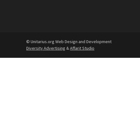
© Unitarius.org Web Design and Development
Diversity Advertising
&
Affarit Studio