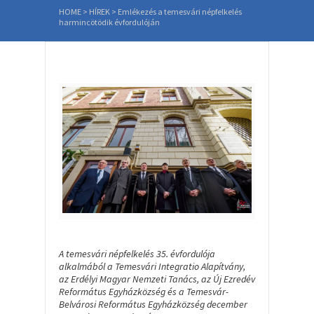
HOME
>
HÍREK
>
Emlékezés a temesvári népfelkelés
harmincötödik évfordulóján
A temesvári népfelkelés 35. évfordulója
alkalmából a Temesvári Integratio Alapítvány,
az Erdélyi Magyar Nemzeti Tanács, az Új Ezredév
Református Egyházközség és a Temesvár-
Belvárosi Református Egyházközség december