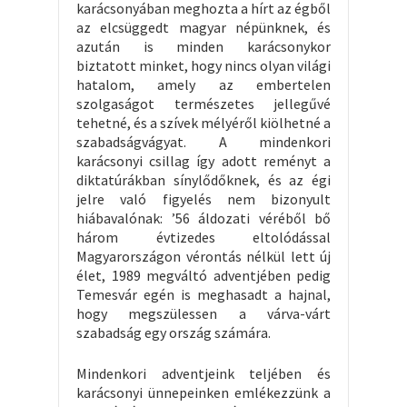
karácsonyában meghozta a hírt az égből
az elcsüggedt magyar népünknek, és
azután is minden karácsonykor
biztatott minket, hogy nincs olyan világi
hatalom, amely az embertelen
szolgaságot természetes jellegűvé
tehetné, és a szívek mélyéről kiölhetné a
szabadságvágyat. A mindenkori
karácsonyi csillag így adott reményt a
diktatúrákban sínylődőknek, és az égi
jelre való figyelés nem bizonyult
hiábavalónak: ’56 áldozati véréből bő
három évtizedes eltolódással
Magyarországon vérontás nélkül lett új
élet, 1989 megváltó adventjében pedig
Temesvár egén is meghasadt a hajnal,
hogy megszülessen a várva-várt
szabadság egy ország számára.
Mindenkori adventjeink teljében és
karácsonyi ünnepeinken emlékezzünk a