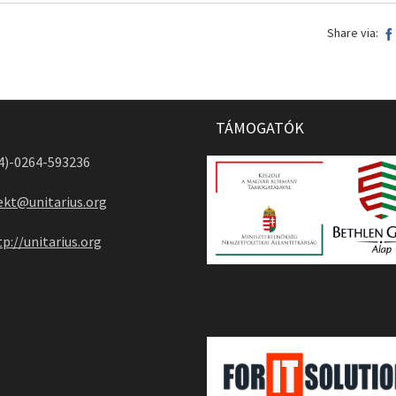
Share via:
TÁMOGATÓK
04)-0264-593236
ekt@unitarius.org
tp://unitarius.org