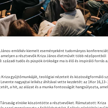
za János-emlékév kiemelt eseményeként tudományos konferenciát
, amelyen a résztvevők Kriza János életművét több nézőpontból
. századi tudós és püspök öröksége ma is élő és inspiráló forrás a
k Kriza gyűjtőmunkáját, teológiai nézeteit és közösségformáló sz
Levente nagyajtai lelkész áhítával vette kezdetét: az 1Kor 16,13–
tetét, a hit, az alázat és a munka fontosságát hangsúlyozta, ame
i Társaság elnöke köszöntötte a résztvevőket. Rámutatott: Kriza
 és ezzel megalapozta a folklórkutatást. Székely népköltési gyű