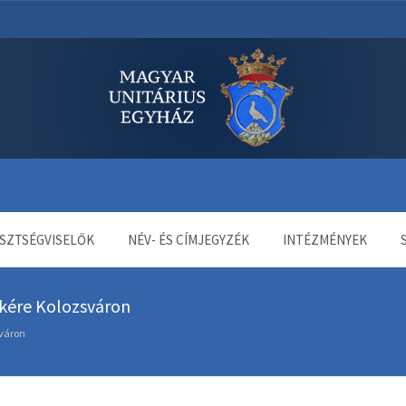
dala
SZTSÉGVISELŐK
NÉV- ÉS CÍMJEGYZÉK
INTÉZMÉNYEK
ékére Kolozsváron
sváron