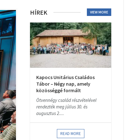
HÍREK
VIEW MORE
Kapocs Unitárius Családos
Tábor – Négy nap, amely
közösséggé formált
Ötvennégy család részvételével
rendezték meg július 30. és
augusztus 2....
READ MORE