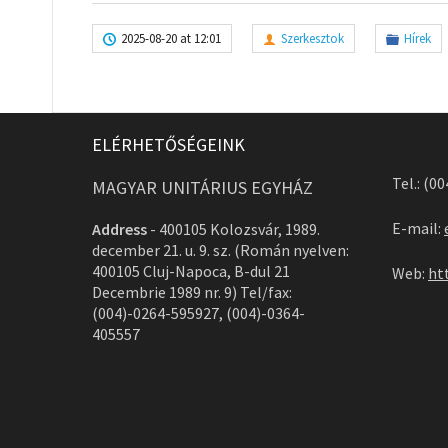
2025-08-20 at 12:01
Szerkesztok
Hírek
ELÉRHETŐSÉGEINK
Tel.: (0
MAGYAR UNITÁRIUS EGYHÁZ
E-mail:
Address
-
400105 Kolozsvár, 1989.
december 21. u. 9. sz. (Román nyelven:
400105 Cluj-Napoca, B-dul 21
Web:
ht
Decembrie 1989 nr. 9) Tel/fax:
(004)-0264-595927, (004)-0364-
405557