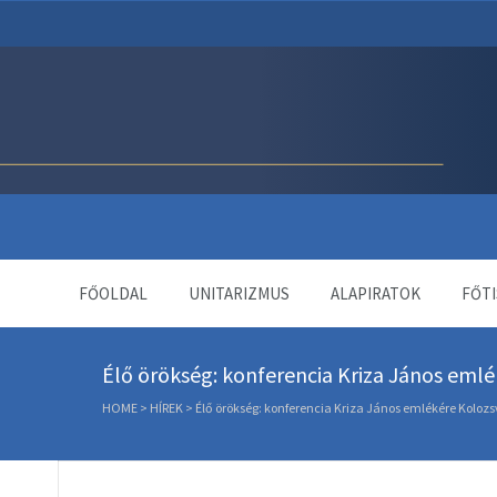
Unitárius Egyház Webol
FŐOLDAL
UNITARIZMUS
ALAPIRATOK
FŐTI
Élő örökség: konferencia Kriza János eml
HOME
>
HÍREK
>
Élő örökség: konferencia Kriza János emlékére Koloz