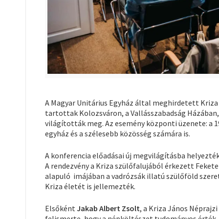
A Magyar Unitárius Egyház által meghirdetett Kri
tartottak Kolozsváron, a Vallásszabadság Házában
világították meg. Az esemény központi üzenete: a 19
egyház és a szélesebb közösség számára is.
A konferencia előadásai új megvilágításba helyezté
A rendezvény a Kriza szülőfalujából érkezett Fekete 
alapuló imájában a vadrózsák illatú szülőföld szere
Kriza életét is jellemezték.
Elsőként
Jakab Albert Zsolt
, a Kriza János Néprajz
felismerte, hogy a népköltészet tudományos érték,