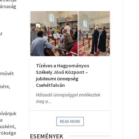
társaság
n
az
Tízéves a Hagyományos
Székely Jövő Központ –
etművét
jubileumi ünnepség
Csehétfalván
sére,
Hálaadó ünnepséggel emlékeztek
meg a...
kívánjuk
 a
READ MORE
gusként,
öröksége
ESEMÉNYEK