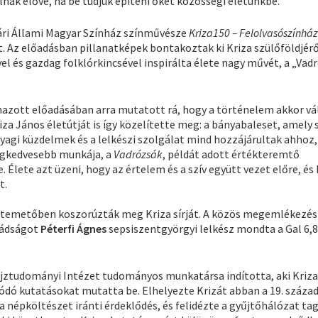
álnak élővé, ha be tudjuk építeni őket közösségi életünkbe.
vári Állami Magyar Színház színművésze
Kriza150 – Felolvasószínház
t. Az előadásban pillanatképek bontakoztak ki Kriza szülőföldjérő
vel és gazdag folklórkincsével inspirálta élete nagy művét, a „Vad
mazott előadásában arra mutatott rá, hogy a történelem akkor vá
iza János életútját is így közelítette meg: a bányabaleset, amely 
yagi küzdelmek és a lelkészi szolgálat mind hozzájárultak ahhoz
Legkedvesebb munkája, a
Vadrózsák
, példát adott értékteremtő
Élete azt üzeni, hogy az értelem és a szív együtt vezet előre, és
t.
i temetőben koszorúzták meg Kriza sírját. A közös megemlékezés
mádságot
Péterfi Ágnes
sepsiszentgyörgyi lelkész mondta a Gal 6,
jztudományi Intézet tudományos munkatársa indította, aki Kriza
dó kutatásokat mutatta be. Elhelyezte Krizát abban a 19. század
népköltészet iránti érdeklődés, és felidézte a gyűjtőhálózat ta