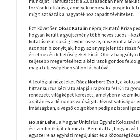
munkáját. Rámutatott: a 20. században nem alakult 
források feltárása, amelyek nemcsak a püspök életm
míg tisztázzák a hagyatékhoz tapadt tévhiteket.
Ezt követően
Olosz Katalin
néprajzkutató Kriza pes
hogyan került a gyűjtemény több neves tudós – közt
kutatásokat sokáig tévhit övezte, miszerint a kézi
azonban bizonyítják, hogy az anyag jelentős része
értelmezési lehetőségeket kínál. Olosz hangsúlyozt
teljesebb megértéséhez: a kéziratok gondos feldo
maga teljességében váljon láthatóvá.
A teológiai nézeteket
Rácz Norbert Zsolt
, a kolozs
hittankurzus kézirata alapján rajzolta fel Kriza g
rendezett világképet keresett, amelyben a kozmiku
a sátán és a démonok valóságát. Jézust valóságos e
imádságban, a végső dolgokban pedig az isteni igaz
Molnár Lehel
, a Magyar Unitárius Egyház Kolozsvári
és szimbolikáját elemezte. Bemutatta, hogyan vált
egyszerre az egyházi megújulást és a közösségi öss