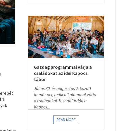
Gazdag programmal várja a
családokat az idei Kapocs
z
tábor
Július 30. és augusztus 2. között
erepét.
immár negyedik alkalommal várja
14.
a családokat Tusnádfürdőn a
lyek
Kapocs...
READ MORE
jteménye