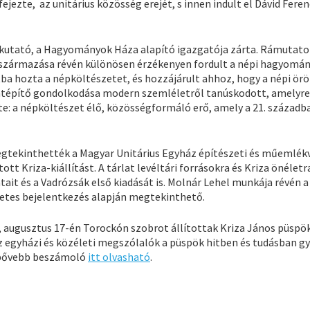
ejezte, az unitárius közösség erejét, s innen indult el Dávid Feren
kutató, a Hagyományok Háza alapító igazgatója zárta. Rámutato
si származása révén különösen érzékenyen fordult a népi hagyomá
ba hozta a népköltészetet, és hozzájárult ahhoz, hogy a népi örö
ózatépítő gondolkodása modern szemléletről tanúskodott, amelyre
: a népköltészet élő, közösségformáló erő, amely a 21. századba
egtekinthették a Magyar Unitárius Egyház építészeti és műemlék
tott Kriza-kiállítást. A tárlat levéltári forrásokra és Kriza önéletr
tait és a Vadrózsák első kiadását is. Molnár Lehel munkája révén a
őzetes bejelentkezés alapján megtekinthető.
 augusztus 17-én Torockón szobrot állítottak Kriza János püspö
 egyházi és közéleti megszólalók a püspök hitben és tudásban g
t bővebb beszámoló
itt olvasható
.