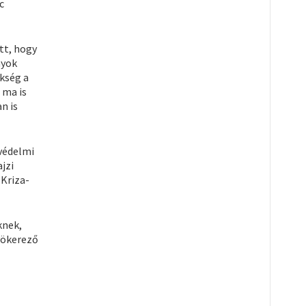
c
tt, hogy
nyok
kség a
 ma is
n is
védelmi
ajzi
 Kriza-
knek,
yökerező