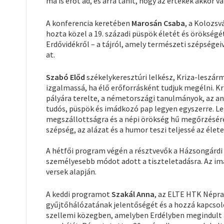
ma is erőt ad, és arra tanít, hogy az értékek akkor v
A konferencia keretében
Marosán Csaba
, a Kolozs
hozta közel a 19. századi püspök életét és örökségé
Erdővidékről – a tájról, amely természeti szépségei
at.
Szabó Előd
székelykeresztúri lelkész, Kriza-leszár
izgalmassá, ha élő erőforrásként tudjuk megélni. Kr
pályára terelte, a németországi tanulmányok, az an
tudós, püspök és imádkozó pap legyen egyszerre. 
megszállottságra és a népi örökség hű megőrzésére. 
szépség, az alázat és a humor teszi teljessé az élete
A hétfői program végén a résztvevők a Házsongárd
személyesebb módot adott a tiszteletadásra. Az i
versek alapján.
A keddi programot
Szakál Anna
, az ELTE HTK Népra
gyűjtőhálózatának jelentőségét és a hozzá kapcsoló
szellemi közegben, amelyben Erdélyben megindult a 