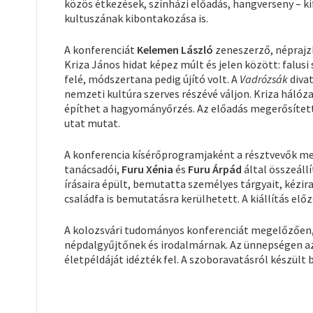
közös étkezések, színházi előadás, hangverseny – kif
kultuszának kibontakozása is.
A konferenciát
Kelemen László
zeneszerző, néprajz
Kriza János hidat képez múlt és jelen között: falu
felé, módszertana pedig újító volt. A
Vadrózsák
divat
nemzeti kultúra szerves részévé váljon. Kriza hál
építhet a hagyományőrzés. Az előadás megerősítette
utat mutat.
A konferencia kísérőprogramjaként a résztvevők m
tanácsadói,
Furu Xénia
és
Furu Árpád
által összeállí
írásaira épült, bemutatta személyes tárgyait, kézira
családfa is bemutatásra kerülhetett. A kiállítás el
A kolozsvári tudományos konferenciát megelőzően,
népdalgyűjtőnek és irodalmárnak. Az ünnepségen az
életpéldáját idézték fel. A szoboravatásról készül