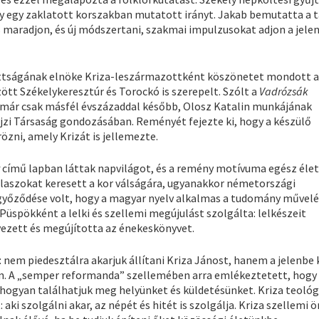
ly egy zaklatott korszakban mutatott irányt. Jakab bemutatta a 
ás maradjon, és új módszertani, szakmai impulzusokat adjon a jele
ottságának elnöke Kriza-leszármazottként köszönetet mondott 
tt Székelykeresztúr és Torockó is szerepelt. Szólt a
Vadrózsák
ik már csak másfél évszázaddal később, Olosz Katalin munkájának
zi Társaság gondozásában. Reményét fejezte ki, hogy a készülő
özni, amely Krizát is jellemezte.
című lapban láttak napvilágot, és a remény motívuma egész él
álaszokat keresett a kor válságára, ugyanakkor németországi
győződése volt, hogy a magyar nyelv alkalmas a tudomány művelé
Püspökként a lelki és szellemi megújulást szolgálta: lelkészeit
ezett és megújította az énekeskönyvet.
em piedesztálra akarjuk állítani Kriza Jánost, hanem a jelenbe 
n. A „semper reformanda” szellemében arra emlékeztetett, hogy
 hogyan találhatjuk meg helyünket és küldetésünket. Kriza teoló
ki szolgálni akar, az népét és hitét is szolgálja. Kriza szellemi 