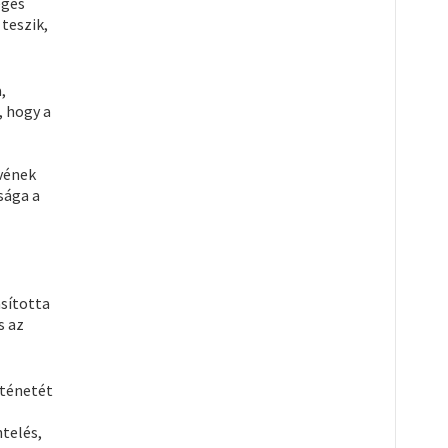
eges
teszik,
,
, hogy a
űvének
sága a
sította
s az
rténetét
ntelés,