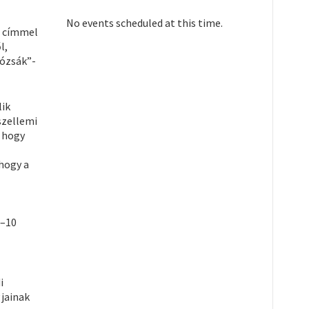
No events scheduled at this time.
címmel
l,
rózsák”-
lik
szellemi
, hogy
 hogy a
8–10
i
gjainak