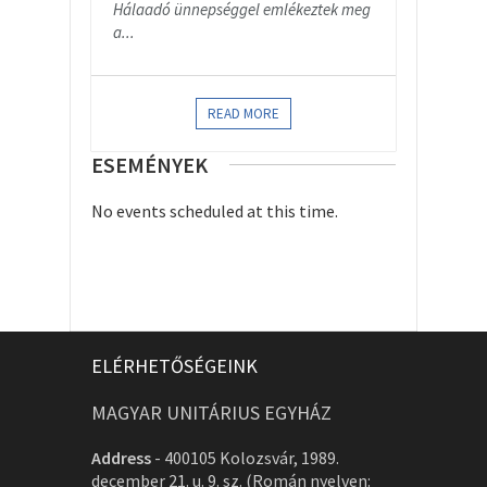
Hálaadó ünnepséggel emlékeztek meg
a...
READ MORE
ESEMÉNYEK
No events scheduled at this time.
ELÉRHETŐSÉGEINK
MAGYAR UNITÁRIUS EGYHÁZ
Address
-
400105 Kolozsvár, 1989.
december 21. u. 9. sz. (Román nyelven: