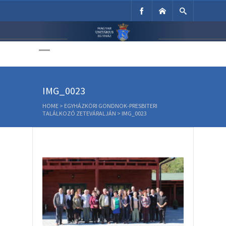
Unitárius Egyház
Weboldala
IMG_0023
HOME
>
EGYHÁZKÖRI GONDNOK-PRESBITERI
TALÁLKOZÓ ZETEVÁRALJÁN
>
IMG_0023