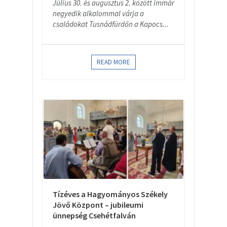
Július 30. és augusztus 2. között immár
negyedik alkalommal várja a
családokat Tusnádfürdőn a Kapocs...
READ MORE
Tízéves a Hagyományos Székely
Jövő Központ – jubileumi
ünnepség Csehétfalván