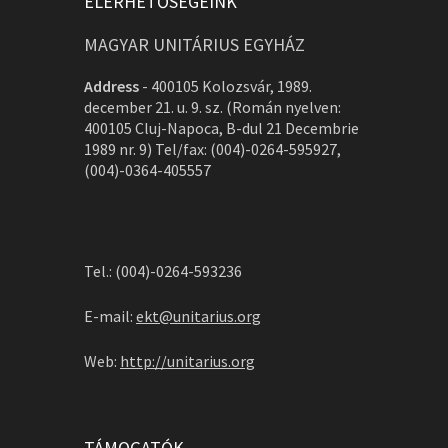
ELÉRHETŐSÉGEINK
MAGYAR UNITÁRIUS EGYHÁZ
Address
-
400105 Kolozsvár, 1989.
december 21. u. 9. sz. (Román nyelven:
400105 Cluj-Napoca, B-dul 21 Decembrie
1989 nr. 9) Tel/fax: (004)-0264-595927,
(004)-0364-405557
Tel.: (004)-0264-593236
E-mail:
ekt@unitarius.org
Web:
http://unitarius.org
TÁMOGATÓK