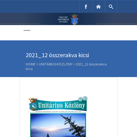
Unitárius Egyház
Weboldala
2021_12 összerakva kicsi
HOME
>
UNITÁRIUS KÖZLÖNY
>
2021_12 összerakva
kicsi