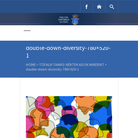
Unitárius Egyház
Weboldala
double-down-diversity-780×520-
1
HOME
>
TÓFALVI TAMÁS: NÉKTEK ADOK MINDENT
>
double-down-diversity-780×520-1