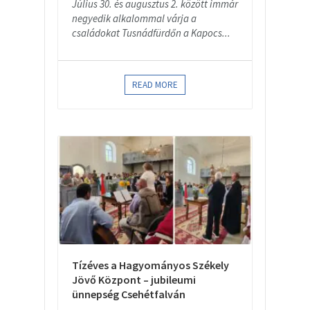
Július 30. és augusztus 2. között immár
negyedik alkalommal várja a
családokat Tusnádfürdőn a Kapocs...
READ MORE
Tízéves a Hagyományos Székely
Jövő Központ – jubileumi
ünnepség Csehétfalván