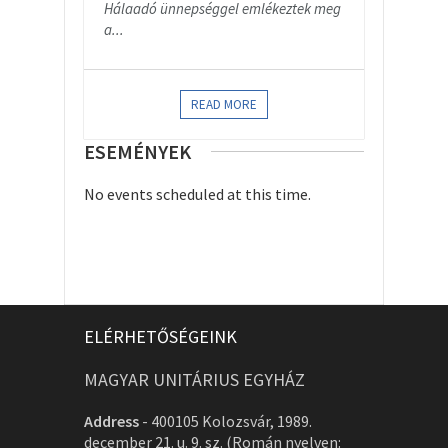
Hálaadó ünnepséggel emlékeztek meg
a...
READ MORE
ESEMÉNYEK
No events scheduled at this time.
ELÉRHETŐSÉGEINK
MAGYAR UNITÁRIUS EGYHÁZ
Address
-
400105 Kolozsvár, 1989.
december 21. u. 9. sz. (Román nyelven: