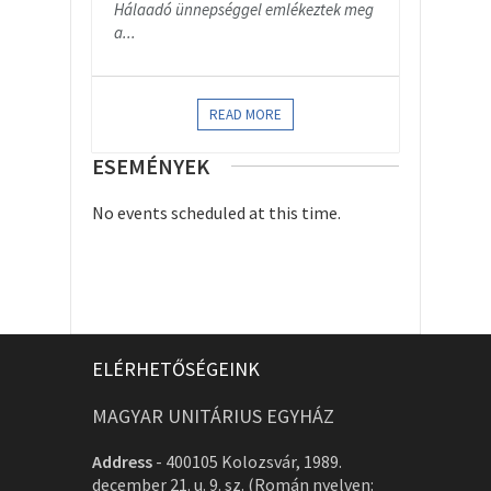
Hálaadó ünnepséggel emlékeztek meg
a...
READ MORE
ESEMÉNYEK
No events scheduled at this time.
ELÉRHETŐSÉGEINK
MAGYAR UNITÁRIUS EGYHÁZ
Address
-
400105 Kolozsvár, 1989.
december 21. u. 9. sz. (Román nyelven: