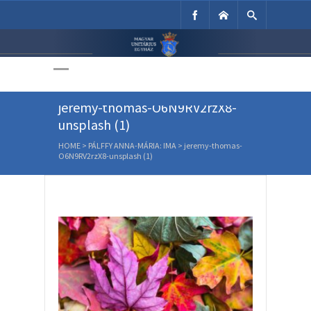
Unitárius Egyház
Weboldala
jeremy-thomas-O6N9RV2rzX8-
unsplash (1)
HOME
>
PÁLFFY ANNA-MÁRIA: IMA
>
jeremy-thomas-
O6N9RV2rzX8-unsplash (1)