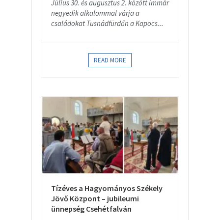
Július 30. és augusztus 2. között immár
negyedik alkalommal várja a
családokat Tusnádfürdőn a Kapocs...
READ MORE
Tízéves a Hagyományos Székely
Jövő Központ – jubileumi
ünnepség Csehétfalván