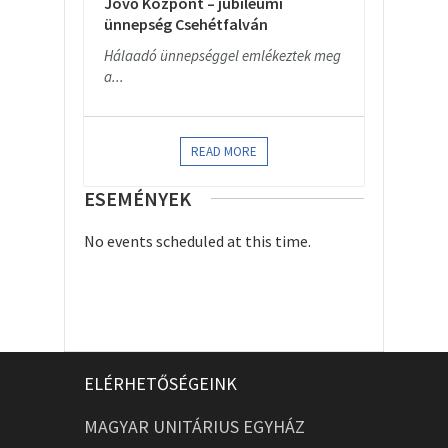
Jövő Központ – jubileumi
ünnepség Csehétfalván
Hálaadó ünnepséggel emlékeztek meg
a...
READ MORE
ESEMÉNYEK
No events scheduled at this time.
ELÉRHETŐSÉGEINK
MAGYAR UNITÁRIUS EGYHÁZ