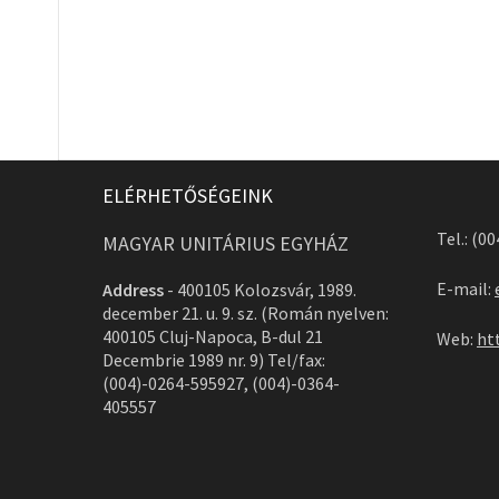
ELÉRHETŐSÉGEINK
Tel.: (0
MAGYAR UNITÁRIUS EGYHÁZ
E-mail:
Address
-
400105 Kolozsvár, 1989.
december 21. u. 9. sz. (Román nyelven:
400105 Cluj-Napoca, B-dul 21
Web:
ht
Decembrie 1989 nr. 9) Tel/fax:
(004)-0264-595927, (004)-0364-
405557