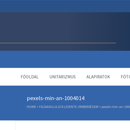
Unitárius Egyház Webol
FŐOLDAL
UNITARIZMUS
ALAPIRATOK
FŐTI
pexels-min-an-1004014
HOME
>
FAZAKAS LAJOS LEVENTE: EMBERSÉGEM
>
pexels-min-an-100