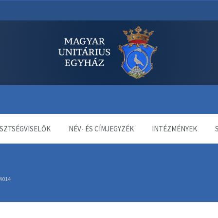
dala
SZTSÉGVISELŐK
NÉV- ÉS CÍMJEGYZÉK
INTÉZMÉNYEK
4014