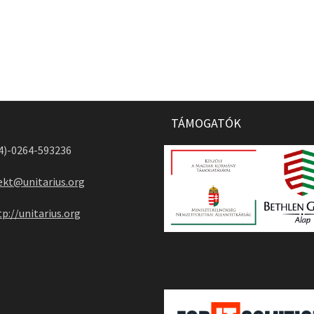
TÁMOGATÓK
04)-0264-593236
ekt@unitarius.org
tp://unitarius.org