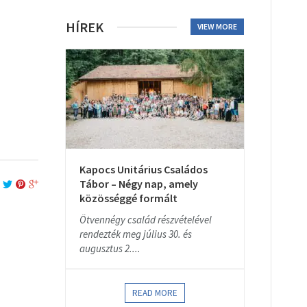
HÍREK
VIEW MORE
Kapocs Unitárius Családos
Tábor – Négy nap, amely
közösséggé formált
Ötvennégy család részvételével
rendezték meg július 30. és
augusztus 2....
READ MORE