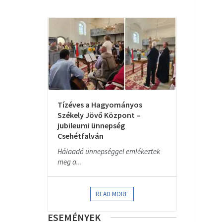
Tízéves a Hagyományos
Székely Jövő Központ –
jubileumi ünnepség
Csehétfalván
Hálaadó ünnepséggel emlékeztek
meg a...
READ MORE
ESEMÉNYEK