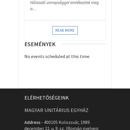
Hálaadó ünnepséggel emlékeztek meg
a...
READ MORE
ESEMÉNYEK
No events scheduled at this time.
ELÉRHETŐSÉGEINK
MAGYAR UNITÁRIUS EGYHÁZ
Address
-
400105 Kolozsvár, 1989.
december 21. u. 9. sz. (Román nyelven: