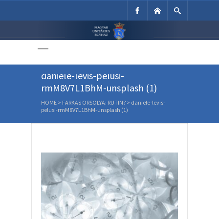
Unitárius Egyház
Weboldala
daniele-levis-pelusi-
rmM8V7L1BhM-unsplash (1)
HOME
>
FARKAS ORSOLYA: RUTIN?
>
daniele-levis-
pelusi-rmM8V7L1BhM-unsplash (1)