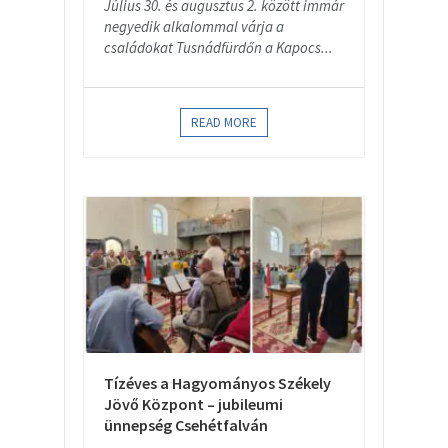
Július 30. és augusztus 2. között immár
negyedik alkalommal várja a
családokat Tusnádfürdőn a Kapocs...
READ MORE
Tízéves a Hagyományos Székely
Jövő Központ – jubileumi
ünnepség Csehétfalván