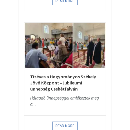
READ MORE
Tízéves a Hagyományos Székely
Jövő Központ – jubileumi
ünnepség Csehétfalván
Hálaadó ünnepséggel emlékeztek meg
a...
READ MORE