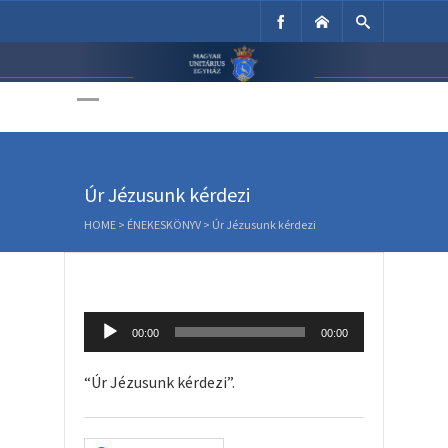
Unitárius Egyház
Weboldala
Úr Jézusunk kérdezi
HOME
>
ÉNEKESKÖNYV
>
Úr Jézusunk kérdezi
Audio
00:00
00:00
Player
“Úr Jézusunk kérdezi”.