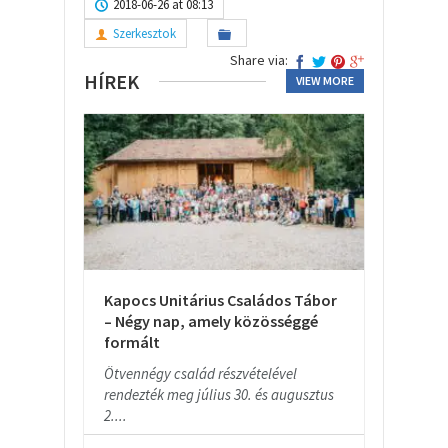
2018-06-26 at 08:13
Szerkesztok
Share via:
HÍREK
VIEW MORE
Kapocs Unitárius Családos Tábor
– Négy nap, amely közösséggé
formált
Ötvennégy család részvételével
rendezték meg július 30. és augusztus
2....