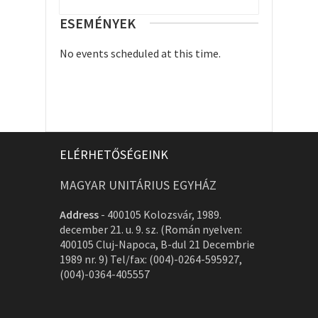
ESEMÉNYEK
No events scheduled at this time.
ELÉRHETŐSÉGEINK
MAGYAR UNITÁRIUS EGYHÁZ
Address
-
400105 Kolozsvár, 1989.
december 21. u. 9. sz. (Román nyelven:
400105 Cluj-Napoca, B-dul 21 Decembrie
1989 nr. 9) Tel/fax: (004)-0264-595927,
(004)-0364-405557