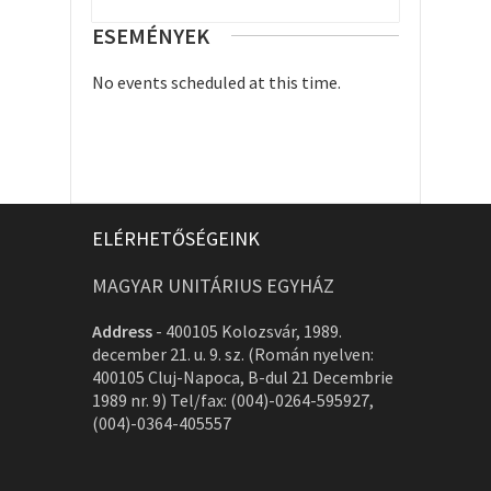
ESEMÉNYEK
No events scheduled at this time.
ELÉRHETŐSÉGEINK
MAGYAR UNITÁRIUS EGYHÁZ
Address
-
400105 Kolozsvár, 1989.
december 21. u. 9. sz. (Román nyelven:
400105 Cluj-Napoca, B-dul 21 Decembrie
1989 nr. 9) Tel/fax: (004)-0264-595927,
(004)-0364-405557