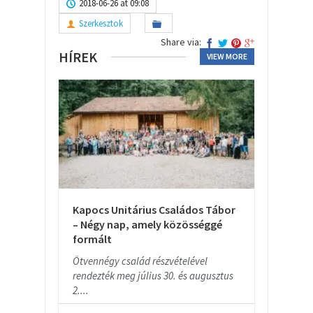
2018-06-26 at 09:08
Szerkesztok
Share via:
HÍREK
VIEW MORE
Kapocs Unitárius Családos Tábor
– Négy nap, amely közösséggé
formált
Ötvennégy család részvételével
rendezték meg július 30. és augusztus
2....