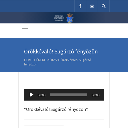
Unitárius Egyház
Weboldala
Örökkévaló! Sugárzó fényözön
HOME
>
ÉNEKESKÖNYV
>
Örökkévaló! Sugárzó
fényözön
Audio
00:00
00:00
Player
“Örökkévaló! Sugárzó fényözön”.