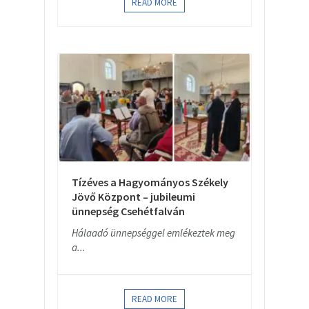
READ MORE
Tízéves a Hagyományos Székely
Jövő Központ – jubileumi
ünnepség Csehétfalván
Hálaadó ünnepséggel emlékeztek meg
a...
READ MORE