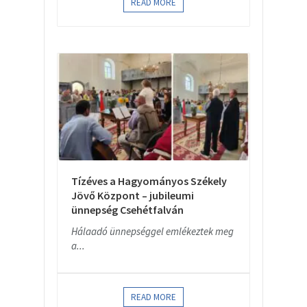
READ MORE
Tízéves a Hagyományos Székely
Jövő Központ – jubileumi
ünnepség Csehétfalván
Hálaadó ünnepséggel emlékeztek meg
a...
READ MORE