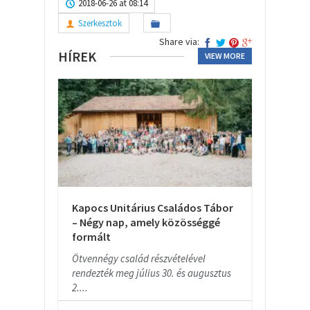
2018-06-26 at 08:14
Szerkesztok
Share via:
HÍREK
VIEW MORE
Kapocs Unitárius Családos Tábor
– Négy nap, amely közösséggé
formált
Ötvennégy család részvételével
rendezték meg július 30. és augusztus
2....