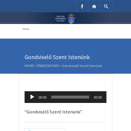
Unitárius Egyház
Weboldala
Gondviselő Szent Istenünk
HOME
>
ÉNEKESKÖNYV
>
Gondviselő Szent Istenünk
Audio
00:00
00:00
Player
“Gondviselő Szent Istenünk”.