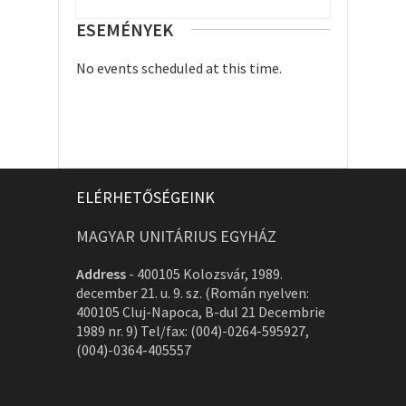
ESEMÉNYEK
No events scheduled at this time.
ELÉRHETŐSÉGEINK
MAGYAR UNITÁRIUS EGYHÁZ
Address
-
400105 Kolozsvár, 1989.
december 21. u. 9. sz. (Román nyelven:
400105 Cluj-Napoca, B-dul 21 Decembrie
1989 nr. 9) Tel/fax: (004)-0264-595927,
(004)-0364-405557