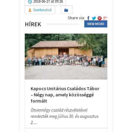
2018-06-27 at 09:26
Szerkesztok
Share via:
HÍREK
VIEW MORE
Kapocs Unitárius Családos Tábor
– Négy nap, amely közösséggé
formált
Ötvennégy család részvételével
rendezték meg július 30. és augusztus
2....