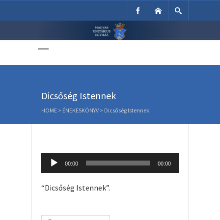
Unitárius Egyház
Weboldala
Dicsőség Istennek
HOME
>
ÉNEKESKÖNYV
>
Dicsőség Istennek
Audio
00:00
00:00
Player
“Dicsőség Istennek”.