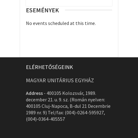
ESEMÉNYEK
No events scheduled at this time.
ELÉRHETŐSÉGEINK
MAGYAR UNITÁRIUS EGYHÁZ
Address
-
400105 Kolozsvár, 1989.
december 21. u. 9. sz. (Román nyelven:
400105 Cluj-Napoca, B-dul 21 Decembrie
1989 nr. 9) Tel/fax: (004)-0264-595927,
(004)-0364-405557