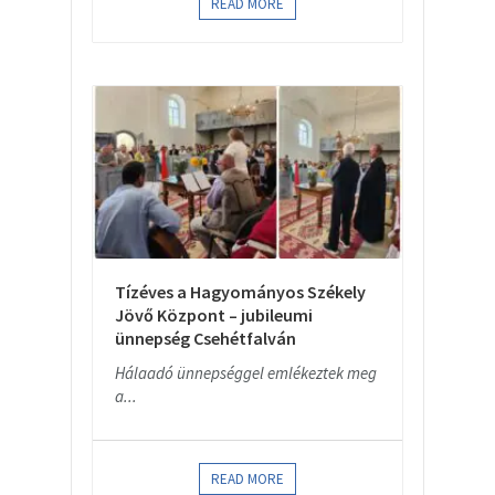
READ MORE
Tízéves a Hagyományos Székely
Jövő Központ – jubileumi
ünnepség Csehétfalván
Hálaadó ünnepséggel emlékeztek meg
a...
READ MORE