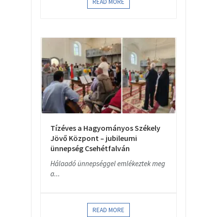
READ MORE
Tízéves a Hagyományos Székely
Jövő Központ – jubileumi
ünnepség Csehétfalván
Hálaadó ünnepséggel emlékeztek meg
a...
READ MORE