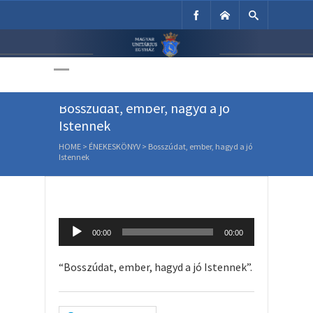
Unitárius Egyház
Weboldala
Bosszúdat, ember, hagyd a jó
Istennek
HOME
>
ÉNEKESKÖNYV
>
Bosszúdat, ember, hagyd a jó
Istennek
Audio
00:00
00:00
Player
“Bosszúdat, ember, hagyd a jó Istennek”.