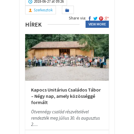
2018-06-27 at 09:26
Szerkesztok
Share via:
HÍREK
VIEW MORE
Kapocs Unitárius Családos Tábor
– Négy nap, amely közösséggé
formált
Ötvennégy család részvételével
rendezték meg július 30. és augusztus
2....