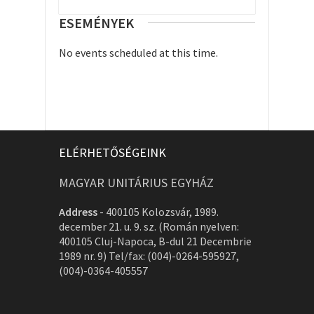
ESEMÉNYEK
No events scheduled at this time.
ELÉRHETŐSÉGEINK
MAGYAR UNITÁRIUS EGYHÁZ
Address
-
400105 Kolozsvár, 1989.
december 21. u. 9. sz. (Román nyelven:
400105 Cluj-Napoca, B-dul 21 Decembrie
1989 nr. 9) Tel/fax: (004)-0264-595927,
(004)-0364-405557