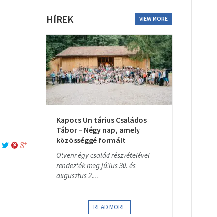
HÍREK
VIEW MORE
Kapocs Unitárius Családos
Tábor – Négy nap, amely
közösséggé formált
Ötvennégy család részvételével
rendezték meg július 30. és
augusztus 2....
READ MORE