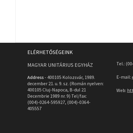
ELÉRHETŐSÉGEINK
Tel.: (0
MAGYAR UNITÁRIUS EGYHÁZ
E-mail:
Address
-
400105 Kolozsvár, 1989.
december 21. u. 9. sz. (Román nyelven:
400105 Cluj-Napoca, B-dul 21
Web:
ht
Decembrie 1989 nr. 9) Tel/fax:
(004)-0264-595927, (004)-0364-
405557