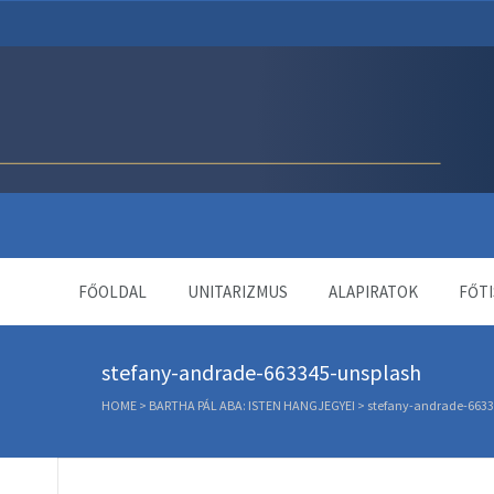
Unitárius Egyház Webol
FŐOLDAL
UNITARIZMUS
ALAPIRATOK
FŐTI
stefany-andrade-663345-unsplash
HOME
>
BARTHA PÁL ABA: ISTEN HANGJEGYEI
>
stefany-andrade-6633