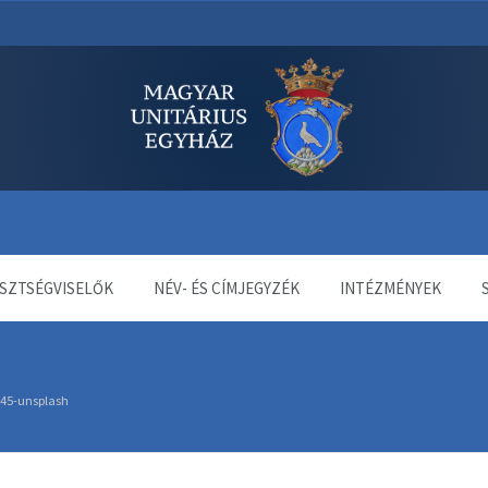
dala
SZTSÉGVISELŐK
NÉV- ÉS CÍMJEGYZÉK
INTÉZMÉNYEK
45-unsplash