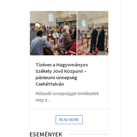
Tízéves a Hagyományos
Székely Jövő Központ –
jubileumi ünnepség
Csehétfalván
Hálaadó ünnepséggel emlékeztek
meg a...
READ MORE
ESEMÉNYEK