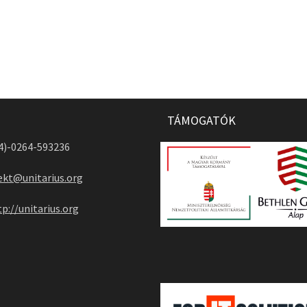
TÁMOGATÓK
04)-0264-593236
ekt@unitarius.org
tp://unitarius.org