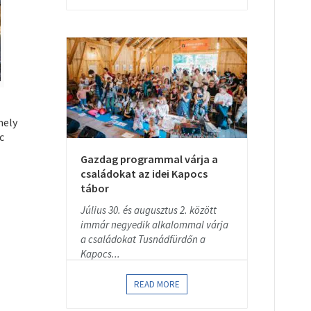
mely
c
Gazdag programmal várja a
családokat az idei Kapocs
tábor
Július 30. és augusztus 2. között
immár negyedik alkalommal várja
a családokat Tusnádfürdőn a
Kapocs...
READ MORE