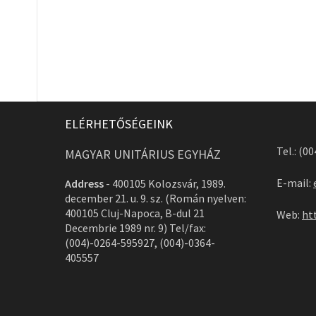
ELÉRHETŐSÉGEINK
Tel.: (0
MAGYAR UNITÁRIUS EGYHÁZ
E-mail:
Address
-
400105 Kolozsvár, 1989.
december 21. u. 9. sz. (Román nyelven:
400105 Cluj-Napoca, B-dul 21
Web:
ht
Decembrie 1989 nr. 9) Tel/fax:
(004)-0264-595927, (004)-0364-
405557