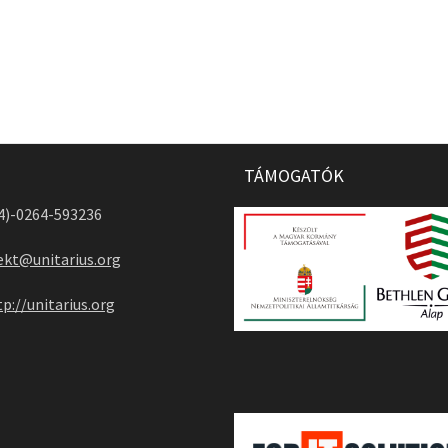
TÁMOGATÓK
04)-0264-593236
ekt@unitarius.org
tp://unitarius.org