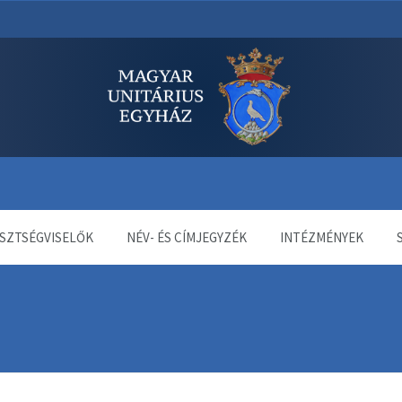
dala
SZTSÉGVISELŐK
NÉV- ÉS CÍMJEGYZÉK
INTÉZMÉNYEK