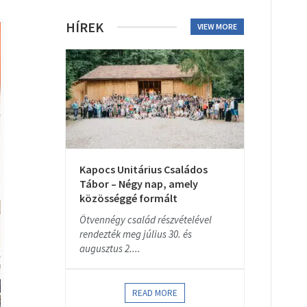
HÍREK
VIEW MORE
Kapocs Unitárius Családos
Tábor – Négy nap, amely
közösséggé formált
Ötvennégy család részvételével
rendezték meg július 30. és
augusztus 2....
READ MORE