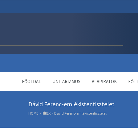
Unitárius Egyház Webol
FŐOLDAL
UNITARIZMUS
ALAPIRATOK
FŐTI
Dávid Ferenc-emlékistentisztelet
HOME
>
HÍREK
>
Dávid Ferenc-emlékistentisztelet