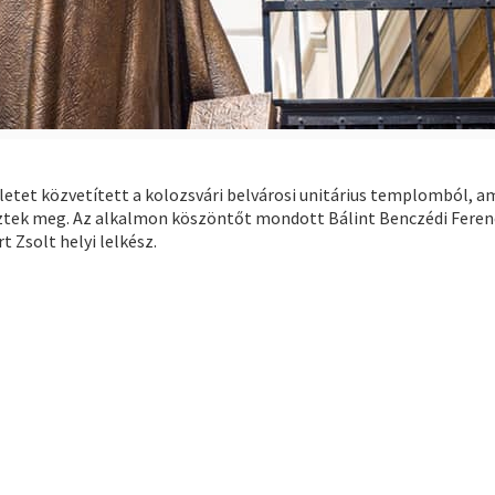
letet közvetített a kolozsvári belvárosi unitárius templomból, a
ztek meg. Az alkalmon köszöntőt mondott Bálint Benczédi Feren
 Zsolt helyi lelkész.