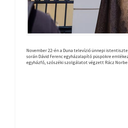
November 22-én a Duna televízió ünnepi istentiszte
során Dávid Ferenc egyházalapító püspökre emléke
egyházfő, szószéki szolgálatot végzett Rácz Norbert