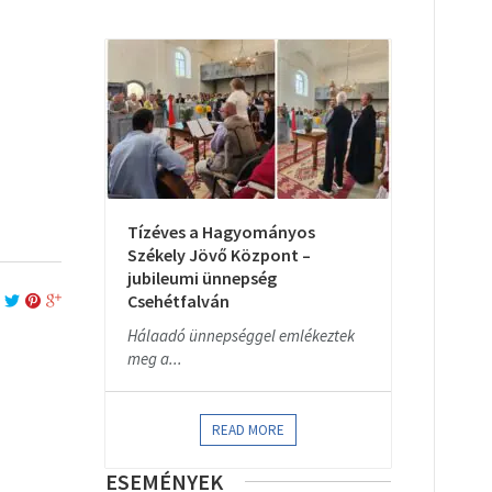
Tízéves a Hagyományos
Székely Jövő Központ –
jubileumi ünnepség
Csehétfalván
Hálaadó ünnepséggel emlékeztek
meg a...
READ MORE
ESEMÉNYEK